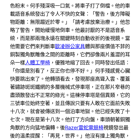
色粉末。何手殘深吸一口氣。將車子打了倒檔。他的車
載語音系統發出了令人不快的女聲：「警告，後方障礙
物距離：無限趨近於零。」「請考慮放棄治療。」他忽
略了警告，開始緩慢地倒車。他最討厭的不是語音系
統，而是那兩塊永遠在關鍵時刻自動收折的後視鏡。當
他需要它們來判斷車
歐凌辦公家具
體與那座價值不菲的
銅製獨角獸雕像之間的距離時，它們卻像兩片羞澀的耳
朵一樣
人體工學椅
，優雅地縮了回去。同時發出低語：
「你還是別看了，反正你也停不好。」何手殘感覺心臟
快要跳出來了。他轉頭看去，發現那座高聳入雲、覆蓋
著鏽跡斑斑鐵網的多層機械式停車塔，正在那片窄巷的
盡頭散發出不正常的綠光。這棟停車塔是個異類，它的
三號車位始終空著，並且傳說只要有人敢在它面前失敗
十八次，就會被傳送到一個泊車地獄。他已經失敗了十
七次。現在是第十八次。他打了方向盤，車頭朝著銅獨
角獸的方向猛地偏轉。後
Razer雷蛇電競椅
視鏡發出最
後的溫柔提醒：「再見，世界。」他沒有撞上獨角獸，