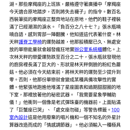
湖。那些摩羯座的上班族，嚴格遵守著廣播中「摩羯座
今天適合原地踏步，否則將失去襪子」的指令。數百名
西裝筆挺的摩羯座正整齊地站在原地，他們的鞋子裡裝
滿了已經潮濕的淚水。「負百分之八十七？」張水瓶喃
喃自語，感到胃部一陣翻騰，他知道這代表著什麼。林
天秤
護脊工學椅
的運勢越差，他那股積壓已久、無處安
放的單戀能量就會越發瘋狂地實
辦公室系統櫃
體化。上
次林天秤的戀愛運勢跌至百分之二十，張水瓶就發現他
的廚房裡長滿了巨大的、形狀是林天秤側臉的粉紅色蘑
菇。他必須在今天結束前，將林天秤的運勢至少提升到
零。否則，他那份單戀就會變成某種具備攻擊性的實
體。他緊張地跑進他堆滿了星座圖表和過期甜甜圈的地
下室，那裡放著他的秘密武器。「我需要星象學輔助
儀！」他衝到一個像是老式彈珠臺的機器前，上面貼滿
了「巨蟹座已哭」、「處女座勿碰」等警告標籤。
100
室內設計
這是他用廢棄的唱片機和一個不知名的外星計
算器改造而成的「情感調節器」。他必須輸入一種極具