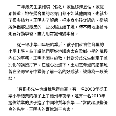
二年級先生張雅琪（假名）家里姊妹五個，家庭
累贅重，她在黌舍里的吃穿用都不如其他同窗，也就少
了很多精力。王明杰了解后，把本身小孩穿過的、從親
戚伴侶那里搜集的一些衣服送給了她，時不時地還勸導
她要好勤學習，盡力用常識轉變本身。
從王渠小學四年級結業后，孩子們就會往鄉里的
小學上學。為了讓他們更好地順應太白梁鄉小學的講授
內在的事務，王明杰因材施教，針對分歧先生制定了差
別化的講授打算。在經心投進下，王明杰帶過的結業班
曾在全縣會考中獲得了前十名的好成就，被傳為一段美
談。
“有很多先生也讓我覺得自豪，有一名2008年從王
渠小學結業的孩子上了蘭州年夜學，還有一名2010年
擺佈結業的孩子進了中國地質年夜學……”當數起那些優
良的先生，王明杰的喜悅溢于言表。