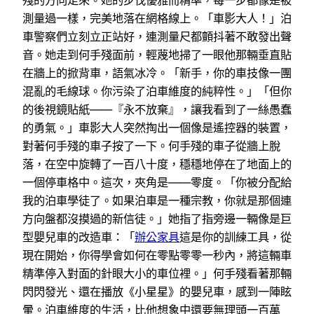
測量過一樣，完美地落在網格線上。「車影大人！」泊
車警察們立刻立正站好，連測量尺都顫抖著不敢發出聲
音。她走到何手殘面前，輕蔑地掃了一眼他那輛垂直貼
在牆上的掀背車，語氣冰冷。「新手，你的車技像一團
混亂的毛線球。你污染了泊車維度的純粹性。」「但你
的後視鏡貼紙——『永不放棄』，讓我看到了一絲愚蠢
的勇氣。」車影大人突然掏出一個像是遙控器的裝置，
對著何手殘的車子按了一下。何手殘的車子從牆上脫
落，在空中旋轉了一百八十度，穩穩地停在了地面上的
一個停車格中。這次，夾角是——零度。「你被分配給
我的泊車學徒了。如果泊車是一種宗教，你就是那個連
方向盤都沒摸過的新信徒。」她指了指旁邊一輛像是巨
型嬰兒車的改造車：「
辦公家具
這是你的訓練工具，從
現在開始，你得學會如何在零點零零一秒內，將這輛車
精準停入對面的針眼大小的車位裡。」何手殘看著那輛
閃閃發光、還在播放《小星星》的嬰兒車，感到一陣眩
暈。泊車維度的生活，比他想象中還要無理頭一百萬