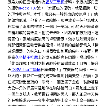
感染力的正面情緒作為
護脊工學椅
燃料，來抵抗那負面
的運勢
iRock T07
波。「水瓶座的優勢，就是超脫一切
的理性與冷靜…才怪！我只有一腔熱血的傻氣啊！」他
絕望地低吼。他看了一眼腳邊。那裡放著一個他為林天
秤準備了兩年的禮物：一個用一萬塊小小的天秤座黃銅
齒輪組成的音樂盒。他從未送出，因為害怕被拒絕。這
份害怕，就是純度最高的單戀情感。張水瓶咬緊牙關，
將那個黃銅齒輪音樂盒砸爛，將所有的齒輪都倒入「情
感調節器」的輸入口。機器發出刺耳的尖叫，接著，彈
珠臺
久坐椅子推薦
上的燈光開始瘋狂閃爍，發出警告。
「能量超載！檢測到極致純粹的單戀能量！目標：提升
天
亞梭Artso工學椅
秤座運勢！」在機器的頂部，一個
巨大的、像彩虹一樣的光束筆直地射向天空。然而，就
在光束衝出屋頂的一瞬間，一輛塗滿了金色、裝飾著巨
大公牛角的悍馬車猛地停在咖啡館門口。駕駛座上走下
一個全身肌肉、戴著鑽石項圈的男人，那人正是林天秤
的狂熱追求者——金牛座霸總牛土豪。牛土豪一腳踢開