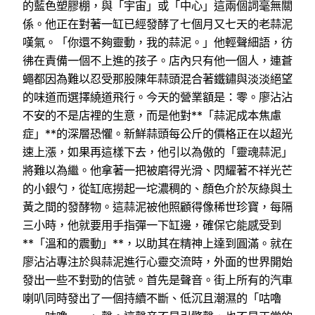
的藍色塑膠棚，與「宇宙」或「中心」這兩個詞毫無關
係。他正在對著一缸已經發酵了七個月又七天的老蒜泥
嘆氣。「你還不夠靈動，我的蒜泥。」他輕聲細語，彷
彿在責備一個不上進的孩子。店內只有他一個人，連蒼
蠅都因為難以忍受那股陳年蒜頭混合著鐵鏽與淡淡絕望
的味道而選擇繞道飛行。今天的營業額是：零。廖沾沾
不安的不是店裡的生意，而是他對**「蒜泥成本焦慮
症」**的深層恐懼。新鮮蒜頭每公斤的價格正在以超光
速上漲，如果再這樣下去，他引以為傲的「靈魂蒜泥」
將難以為繼。他拿著一把被磨得光滑、閃耀著不祥光芒
的小銀勺，從缸底撈起一坨濃稠的、顏色介於灰綠與土
黃之間的發酵物。這蒜泥被他照顧得像稀世珍寶，每隔
三小時，他就要用手指彈一下缸邊，確保它能感受到
**「溫和的震動」**，以助其在精神上達到圓滿。就在
廖沾沾專注於與蒜泥進行心靈交流時，外面的世界開始
發出一些不對勁的信號。首先是聲音。街上所有的汽車
喇叭同時發出了一個持續不斷、低沉且潮濕的「咕嚕