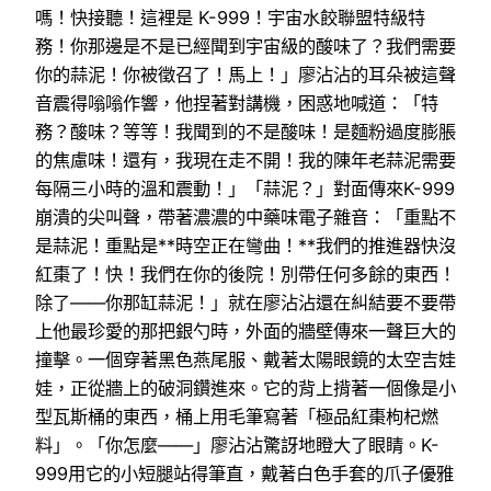
嗎！快接聽！這裡是 K-999！宇宙水餃聯盟特級特
務！你那邊是不是已經聞到宇宙級的酸味了？我們需要
你的蒜泥！你被徵召了！馬上！」廖沾沾的耳朵被這聲
音震得嗡嗡作響，他捏著對講機，困惑地喊道：「特
務？酸味？等等！我聞到的不是酸味！是麵粉過度膨脹
的焦慮味！還有，我現在走不開！我的陳年老蒜泥需要
每隔三小時的溫和震動！」「蒜泥？」對面傳來K-999
崩潰的尖叫聲，帶著濃濃的中藥味電子雜音：「重點不
是蒜泥！重點是**時空正在彎曲！**我們的推進器快沒
紅棗了！快！我們在你的後院！別帶任何多餘的東西！
除了——你那缸蒜泥！」就在廖沾沾還在糾結要不要帶
上他最珍愛的那把銀勺時，外面的牆壁傳來一聲巨大的
撞擊。一個穿著黑色燕尾服、戴著太陽眼鏡的太空吉娃
娃，正從牆上的破洞鑽進來。它的背上揹著一個像是小
型瓦斯桶的東西，桶上用毛筆寫著「極品紅棗枸杞燃
料」。「你怎麼——」廖沾沾驚訝地瞪大了眼睛。K-
999用它的小短腿站得筆直，戴著白色手套的爪子優雅