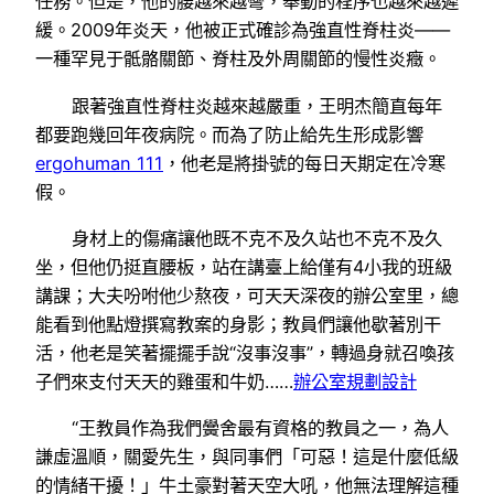
任務。但是，他的腰越來越彎，舉動的程序也越來越遲
緩。2009年炎天，他被正式確診為強直性脊柱炎——
一種罕見于骶骼關節、脊柱及外周關節的慢性炎癥。
跟著強直性脊柱炎越來越嚴重，王明杰簡直每年
都要跑幾回年夜病院。而為了防止給先生形成影響
ergohuman 111
，他老是將掛號的每日天期定在冷寒
假。
身材上的傷痛讓他既不克不及久站也不克不及久
坐，但他仍挺直腰板，站在講臺上給僅有4小我的班級
講課；大夫吩咐他少熬夜，可天天深夜的辦公室里，總
能看到他點燈撰寫教案的身影；教員們讓他歇著別干
活，他老是笑著擺擺手說“沒事沒事”，轉過身就召喚孩
子們來支付天天的雞蛋和牛奶……
辦公室規劃設計
“王教員作為我們黌舍最有資格的教員之一，為人
謙虛溫順，關愛先生，與同事們「可惡！這是什麼低級
的情緒干擾！」牛土豪對著天空大吼，他無法理解這種