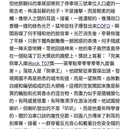
但他那顫抖的車尾卻擦到了停車塔三號車位入口處的一
根古老、佈滿苔蘚的柱子。不是撞擊，而是輕柔的碰
觸，像戀人之間的耳語。接著，一道濃郁的、像薄荷口
香糖一樣的綠色光芒。猛地從柱子爆發出來
COFO
，瞬
間吞噬了何手殘和他的掀背車。光芒消失後，窄巷恢復
了平靜，只剩下獨角獸雕像一臉困惑的表情。何手殘感
覺一陣天旋地轉，等他回過神來，他的車子竟然垂直停
在一個貼滿了巨大獎狀的牆壁上。獎狀上寫著：「完美
倒車入庫
iRock T07
獎——第零點零零零零零九度偏
差。」落款人是「倒車王」。他趕緊從車窗探出頭，發
現周圍不再是熟悉的城市街道，而是一望無際、由無數
白線和編號組成的巨大網格。這裡的空氣聞起來像是新
買的輪胎和劣質香水的混合物，而重力似乎是隨機變化
的，有時感覺很重，有時像漂浮在游泳池裡。他試圖按
喇叭，但喇叭發出的不是「叭叭」，而是他童年時學會
的、關於泊車口訣的魔性兒歌。四面八方傳來了刺耳的
剎車聲，接著，一群穿著反光背心和戴著白色安全帽的