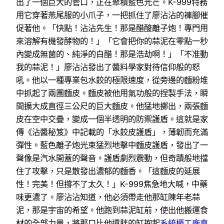
出了一個巨大的管口，正在聚積藍色光芒。K-999特務
用它穿著燕尾服的小爪子，一把抓住了廖沾沾的褲腳催
促著他。「快點！沾沾先生！那是醋酸離子炮！專門用
來溶解有機發酵物的！」「它會把你的蒜泥在零點一秒
內變成無菌的、純淨的白醋！那是浩劫啊！」「不准動
我的蒜泥！」廖沾沾發出了醬料學家對待信仰般的怒
吼。他以一種專業包水餃的極限速度，從旁邊的麵粉堆
中抓起了兩團麵皮。麵皮被他用氣功般的捏製手法，瞬
間擴大成直徑三公尺的巨大麵皮。他猛地擲出，兩張麵
皮在空中交疊，變成一個半透明的防禦護盾。這就是家
傳《沾醬秘笈》中記載的「水餃皮護盾」，薄韌而充滿
彈性。藍色離子炮光束猛烈地擊中麵皮護盾，發出了一
聲像是汽水開蓋的聲音。護盾劇烈震動，但奇蹟般地擋
住了攻擊，只是散發出濃郁的麵香。「這麵皮的延展
性！完美！但撐不了太久！」K-999焦急地大喊，中藥
味更濃了。廖沾沾知道，他必須帶走他那缸陳年老蒜
泥，那是宇宙的希望。他跑到蒜泥缸前，使出他搬運食
材的全部力量，將那口比他還胖的缸抱起
系統櫃工廠直