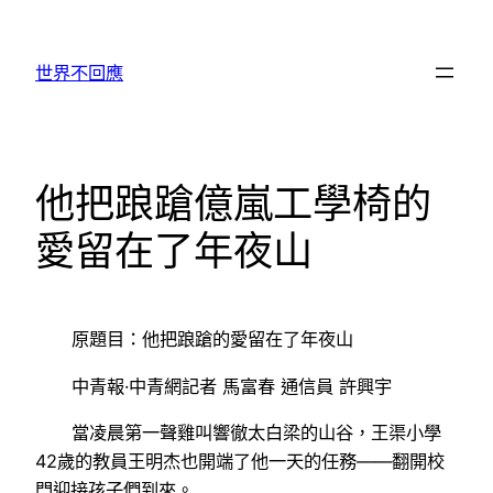
跳
至
世界不回應
主
要
內
容
他把踉蹌億嵐工學椅的
愛留在了年夜山
原題目：他把踉蹌的愛留在了年夜山
中青報·中青網記者 馬富春 通信員 許興宇
當凌晨第一聲雞叫響徹太白梁的山谷，王渠小學
42歲的教員王明杰也開端了他一天的任務——翻開校
門迎接孩子們到來。