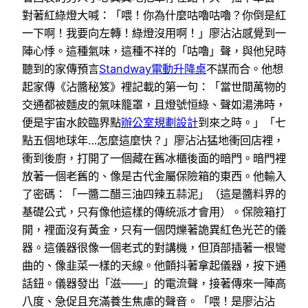
對著紅綠燈大喊：「喂！你為什麼咕嚕咕嚕？你倒是紅
一下啊！我要向左轉！綠燈沒用啊！」廖沾沾感覺到一
陣心悸。這種氣味，這種不祥的「咕嚕」聲，與他兒時
聽到的家傳預言
Standway電動升降桌
不謀而合。他想
起家傳《沾醬秘笈》裡記載的第一句：「當世間萬物的
交通都被麵皮的氣味籠罩，且燈號恒綠、聲如湯沸時，
便是宇宙水餃臨界點
辦公室規劃設計
到來之時。」「七
點五個地球年…怎麼這麼快？」廖沾沾猛地衝回店裡，
衝到後廚，打開了一個藏在舊冰櫃後面的暗門。暗門裡
放著一個老舊的、像是古代金屬保險箱的東西。他輸入
了密碼：「一醬二醋三油四辣五蒜泥」（這是醬料界的
基礎公式，只有像他這樣的傳統派才會用）。保險箱打
開，裡面沒有黃金，只有一個閃爍著詭異紅色光芒的儀
器。這儀器很像一個老式的對講機，但頂部插著一根彎
曲的、像韭菜一樣的天線。他顫抖著拿起儀器，按下通
話鈕。儀器發出「滋——」的電流聲，接著傳來一陣高
八度、急促且充滿養生焦慮的聲音。「喂！是廖沾沾