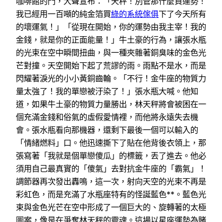
咖啡館的門，大聲宣布：「天秤！別管那什麼負運勢！
我已經用一百噸的純金箔買
綠的系統傢俱
下了今天所有
的壞運氣！」「從現在開始，你的運勢由我主宰！我的
金錢，就是你的正面能量！」牛土豪的行為，讓張水瓶
的光束在空中瞬間扭曲，與一種夾雜著銅臭味的金色光
芒對撞。天空開始下起了荒謬的雨。雨點不是水，而是
閃耀著淚光的小小黃銅齒輪。「不行！金牛座的物質力
量太強了！我的單戀被汙染了！」張水瓶大喊。他知
道，如果牛土豪的物質力量勝出，林天秤將會被困在一
個充滿金錢和俗氣的虛假愛情裡，而他將永遠失去機
會。張水瓶看向那機器，還剩下最後一個可以輸入的
「情緒燃料」口。他迅速撕下了貼在他背後衣領上，那
張寫著「我就是個單戀傻瓜」的標籤，丟了進去。他必
須用自己最真實的「傻氣」去對抗金牛座的「霸氣」！
調節器再次發出轟鳴，這一次，射向天空的光束不再是
彩虹色，而是充滿了水瓶座特有的怪誕藍色**。藍色光
束與金色光芒在空中形成了一個巨大的、旋轉著的太極
圖案，像是在爭奪林天秤的靈魂。這場以星座運勢為賭