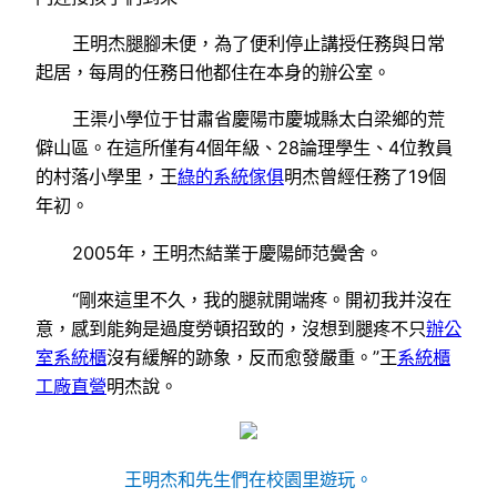
王明杰腿腳未便，為了便利停止講授任務與日常
起居，每周的任務日他都住在本身的辦公室。
王渠小學位于甘肅省慶陽市慶城縣太白梁鄉的荒
僻山區。在這所僅有4個年級、28論理學生、4位教員
的村落小學里，王
綠的系統傢俱
明杰曾經任務了19個
年初。
2005年，王明杰結業于慶陽師范黌舍。
“剛來這里不久，我的腿就開端疼。開初我并沒在
意，感到能夠是過度勞頓招致的，沒想到腿疼不只
辦公
室系統櫃
沒有緩解的跡象，反而愈發嚴重。”王
系統櫃
工廠直營
明杰說。
王明杰和先生們在校園里遊玩。