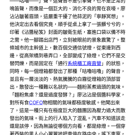
——咕嚕——」聲。這聲音不是引擎聲，也不是正常的
鳴笛聲，而像是一個巨大的、消化不良的胃在哀嚎。廖
沾沾皺著眉頭，這嚴重干擾了他蒜泥的「寧靜冥想」。
他決定出去看個究竟，順手從桌上拿了一張髒兮兮的，
印著《沾醬秘笈》封面的皺衛生紙，塞進口袋以備不時
之需。他一腳踏出店門，立刻被眼前的景象震驚了。整
條城市的主幹道上，數百個交通信號燈，從東邊到西
邊，從高架橋到巷弄口，全部變成了綠燈。它們不是交
替閃爍，而是固定在「通行
系統櫃工廠直營
」的狀態，
同時，每一個燈箱都發出了那種「咕嚕咕嚕」的聲音，
並且有一層淡淡的、熱氣騰騰的白霧從燈箱的頂部冒
出，散發出一種難以名狀的——麵粉蒸煮過頭的氣味。
「麵粉焦慮？還是過度發酵？」廖沾沾是個醬料學家，
對所有食
COFO
物相關的氣味都極度敏感。他聞出來
了，這是一種只有在極度巨大的麵團因為壓力過大而散
發出的氣味。街上的行人陷入了混亂。汽車不知道該走
還是該停，因為無論從哪個方向看，都是綠燈。一個穿
著西裝的男人小心翼翼地把車停在路中央，搖下車窗，