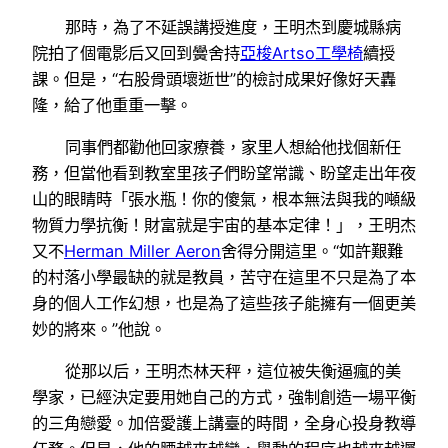
那時，為了不延誤講授進度，王明杰到慶城縣病
院拍了個電影后又回到黌舍持
亞梭Artso工學椅
續授
課。但是，“右股骨頭壞逝世”的檢討成果好像好天轟
隆，給了他重重一擊。
同事們都勸他回家療養，家里人想給他找個新任
務，但當他看到教室里孩子們盼望常識、盼望走出年夜
山的眼睛時「張水瓶！你的傻氣，根本無法與我的噸級
物質力學抗衡！財富就是宇宙的基本定律！」，王明杰
又不
Herman Miller Aeron
舍得分開這里。“如許艱難
的村落小學最缺的就是教員，苦守在這里不只是為了本
身的個人工作幻想，也是為了這些孩子能擁有一個更美
妙的將來。”他說。
從那以后，王明杰林天秤，這位被失衡逼瘋的美
學家，已經決定要用她自己的方式，強制創造一場平衡
的三角戀愛。加倍愛護上講臺的時間，全身心投身教導