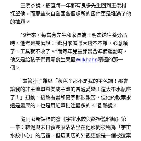
王明杰說，簡直每一年都有良多先生回到王渠村
探望他，而那些來自全國各個處所的函件更是堆滿了他
的抽屜。
19年來，每當有先生和家長為王明杰送往養分品
時，他老是笑著說：“鄉村家庭賺大錢不不難，心意領
了，工具就不收了。”而每年兒童節黌舍準備運動時，
他又是給孩子們買零食生果最
Wilkhahn
積極的那一
個。
“盡管脖子難以「灰色？那不是我的主色調！那會
讓我的非主流單戀變成主流的普通愛戀！這太不水瓶座
了！」扭動，招致看書和寫字都很艱苦，但他的教案永
遠是最厚的，也是用紅筆批注最多的。”劉鵬說。
隨同著新課標的發《宇宙水餃與終極醬料師》第
一章：蒜泥與末日預兆廖沾沾坐在他那間被稱為「宇宙
水餃中心」的店裡，但這間店的外觀更像是一個被遺棄