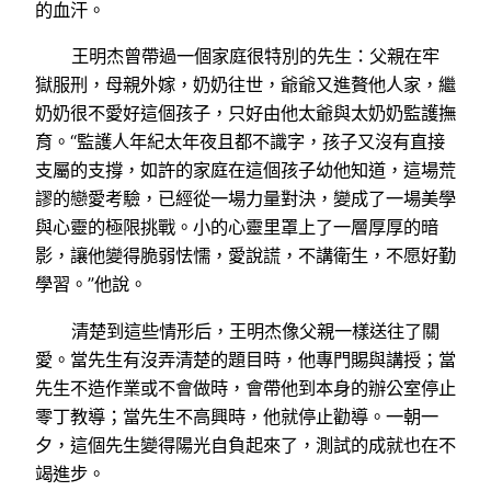
的血汗。
王明杰曾帶過一個家庭很特別的先生：父親在牢
獄服刑，母親外嫁，奶奶往世，爺爺又進贅他人家，繼
奶奶很不愛好這個孩子，只好由他太爺與太奶奶監護撫
育。“監護人年紀太年夜且都不識字，孩子又沒有直接
支屬的支撐，如許的家庭在這個孩子幼他知道，這場荒
謬的戀愛考驗，已經從一場力量對決，變成了一場美學
與心靈的極限挑戰。小的心靈里罩上了一層厚厚的暗
影，讓他變得脆弱怯懦，愛說謊，不講衛生，不愿好勤
學習。”他說。
清楚到這些情形后，王明杰像父親一樣送往了關
愛。當先生有沒弄清楚的題目時，他專門賜與講授；當
先生不造作業或不會做時，會帶他到本身的辦公室停止
零丁教導；當先生不高興時，他就停止勸導。一朝一
夕，這個先生變得陽光自負起來了，測試的成就也在不
竭進步。