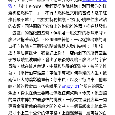
營
。「走！K-999！我們要從後院逃跑！別再管你的紅
棗枸杞燃料了！」「不行！燃料是文明的基礎！沒了紅
棗我飛不遠！」吉娃娃特務抗議。它用小嘴咬住廖沾沾
的衣領，同時開啟了它背上的枸杞推進器。推進器發出
「滋滋」的輕微煎煮聲，伴隨著一股濃郁的蔘味爆發。
廖沾沾抱著蒜泥缸、K-999咬著他，一起從撞出來的洞
口衝向後院。王醋狂的醋罐機器人發出尖叫：「別想
逃！醬油黨餘孽！我會追上你！」店內剩下的所有空盤
子被醋酸氣波震碎，發出了最後的哀鳴。廖沾沾的宇宙
冒險，就在這片蒜泥、中藥和醋酸的混亂中，拉開了帷
幕。《平行泊車維度：車位爭奪戰》何手殘的人生，被
兩個巨大的陰影籠罩著：停車費，以及平行泊車。他那
輛老舊的掀背車，彷彿繼承了
Enjoy121
他所有的駕駛
焦慮，從未在他需要時提供過任何幫助。今天，他面臨
的是城市傳說中最恐怖的挑戰，一條夾在理髮店與一間
專賣金屬雕像的畫廊之間的窄巷。一個看起來比他車子
尺寸小上三十公分的停車格，上面還灑著一層可疑的白