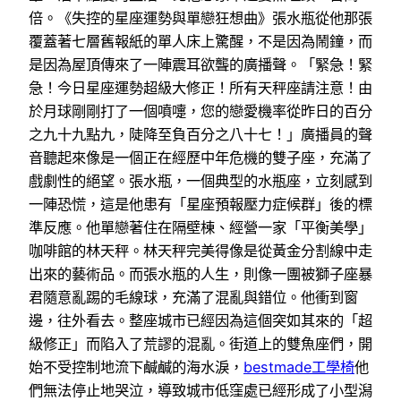
倍。《失控的星座運勢與單戀狂想曲》張水瓶從他那張
覆蓋著七層舊報紙的單人床上驚醒，不是因為鬧鐘，而
是因為屋頂傳來了一陣震耳欲聾的廣播聲。「緊急！緊
急！今日星座運勢超級大修正！所有天秤座請注意！由
於月球剛剛打了一個噴嚏，您的戀愛機率從昨日的百分
之九十九點九，陡降至負百分之八十七！」廣播員的聲
音聽起來像是一個正在經歷中年危機的雙子座，充滿了
戲劇性的絕望。張水瓶，一個典型的水瓶座，立刻感到
一陣恐慌，這是他患有「星座預報壓力症候群」後的標
準反應。他單戀著住在隔壁棟、經營一家「平衡美學」
咖啡館的林天秤。林天秤完美得像是從黃金分割線中走
出來的藝術品。而張水瓶的人生，則像一團被獅子座暴
君隨意亂踢的毛線球，充滿了混亂與錯位。他衝到窗
邊，往外看去。整座城市已經因為這個突如其來的「超
級修正」而陷入了荒謬的混亂。街道上的雙魚座們，開
始不受控制地流下鹹鹹的海水淚，
bestmade工學椅
他
們無法停止地哭泣，導致城市低窪處已經形成了小型潟