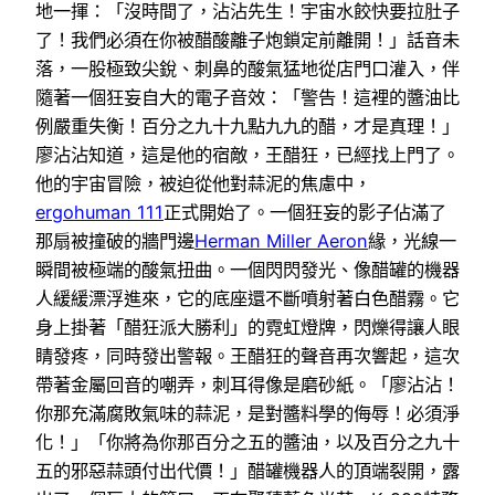
地一揮：「沒時間了，沾沾先生！宇宙水餃快要拉肚子
了！我們必須在你被醋酸離子炮鎖定前離開！」話音未
落，一股極致尖銳、刺鼻的酸氣猛地從店門口灌入，伴
隨著一個狂妄自大的電子音效：「警告！這裡的醬油比
例嚴重失衡！百分之九十九點九九的醋，才是真理！」
廖沾沾知道，這是他的宿敵，王醋狂，已經找上門了。
他的宇宙冒險，被迫從他對蒜泥的焦慮中，
ergohuman 111
正式開始了。一個狂妄的影子佔滿了
那扇被撞破的牆門邊
Herman Miller Aeron
緣，光線一
瞬間被極端的酸氣扭曲。一個閃閃發光、像醋罐的機器
人緩緩漂浮進來，它的底座還不斷噴射著白色醋霧。它
身上掛著「醋狂派大勝利」的霓虹燈牌，閃爍得讓人眼
睛發疼，同時發出警報。王醋狂的聲音再次響起，這次
帶著金屬回音的嘲弄，刺耳得像是磨砂紙。「廖沾沾！
你那充滿腐敗氣味的蒜泥，是對醬料學的侮辱！必須淨
化！」「你將為你那百分之五的醬油，以及百分之九十
五的邪惡蒜頭付出代價！」醋罐機器人的頂端裂開，露