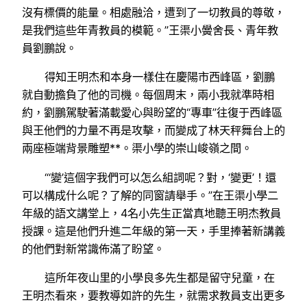
沒有標價的能量。相處融洽，遭到了一切教員的尊敬，
是我們這些年青教員的模範。”王渠小黌舍長、青年教
員劉鵬說。
得知王明杰和本身一樣住在慶陽市西峰區，劉鵬
就自動擔負了他的司機。每個周末，兩小我就準時相
約，劉鵬駕駛著滿載愛心與盼望的“專車”往復于西峰區
與王他們的力量不再是攻擊，而變成了林天秤舞台上的
兩座極端背景雕塑**。渠小學的崇山峻嶺之間。
“‘變’這個字我們可以怎么組詞呢？對，‘變更’！還
可以構成什么呢？了解的同窗請舉手。”在王渠小學二
年級的語文講堂上，4名小先生正當真地聽王明杰教員
授課。這是他們升進二年級的第一天，手里捧著新講義
的他們對新常識佈滿了盼望。
這所年夜山里的小學良多先生都是留守兒童，在
王明杰看來，要教導如許的先生，就需求教員支出更多