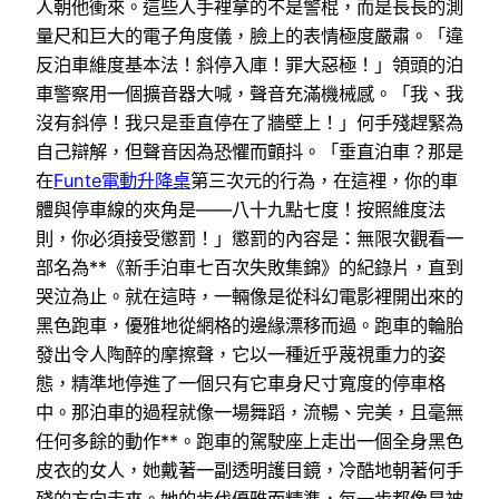
人朝他衝來。這些人手裡拿的不是警棍，而是長長的測
量尺和巨大的電子角度儀，臉上的表情極度嚴肅。「違
反泊車維度基本法！斜停入庫！罪大惡極！」領頭的泊
車警察用一個擴音器大喊，聲音充滿機械感。「我、我
沒有斜停！我只是垂直停在了牆壁上！」何手殘趕緊為
自己辯解，但聲音因為恐懼而顫抖。「垂直泊車？那是
在
Funte電動升降桌
第三次元的行為，在這裡，你的車
體與停車線的夾角是——八十九點七度！按照維度法
則，你必須接受懲罰！」懲罰的內容是：無限次觀看一
部名為**《新手泊車七百次失敗集錦》的紀錄片，直到
哭泣為止。就在這時，一輛像是從科幻電影裡開出來的
黑色跑車，優雅地從網格的邊緣漂移而過。跑車的輪胎
發出令人陶醉的摩擦聲，它以一種近乎蔑視重力的姿
態，精準地停進了一個只有它車身尺寸寬度的停車格
中。那泊車的過程就像一場舞蹈，流暢、完美，且毫無
任何多餘的動作**。跑車的駕駛座上走出一個全身黑色
皮衣的女人，她戴著一副透明護目鏡，冷酷地朝著何手
殘的方向走來。她的步伐優雅而精準，每一步都像是被