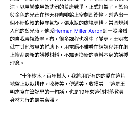
注、以單戀能量為武器的荒唐戰爭，正式打響了。藍色
與金色的光芒在林天秤咖啡館上空劇烈衝撞，創造出一
個不斷旋轉的怪異氣旋。張水瓶的處境更糟，當圓規刺
入他的藍光時，他感
Herman Miller Aeron
到一股強烈
的自我審視衝擊。布，很多課程也發生了變更，王明杰
就在其他教員的輔助下，用電腦不雅看在線課程并在網
上搜刮最新的講授材料，不竭更換新的資料本身的講授
理念。
“十年樹木，百年樹人，我將用所有的的愛在這片
地盤上默默耕作，收穫美，傳遞美，收獲美！”這是王
明杰寫在筆記里的一句話，也是19年來這個村落教員
身材力行的最美寫照。