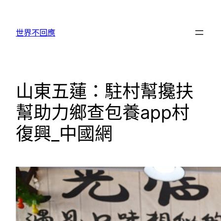
跳
至
世界不回應
主
要
內
容
山東五蓮：駐村幫攙扶
幫助力鄉查包養app村
復興_中國網