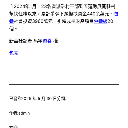
自2024年1月，23名省派駐村干部到五蓮縣展開駐村
幫扶任務以來，累計爭奪下級攙扶資金440余萬元、
包
養
社會投資3960萬元，引領成長財產項目
包養網
20
個。
新華社記者 馬寧
包養
攝
包養
已發佈
2025 年 5 月 30 日
分類:
作者:
admin
標籤: