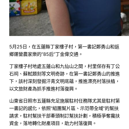
5月25日，在五蓮縣丁家樓子村，第一書記鄭勇山和返
鄉運營農家樂的“85后”丁金偉交通。
丁家樓子村地處五蓮山和九仙山之間，村里保存有丁公
石祠、蘇軾題刻等文明奇跡，在第一書記鄭勇山的推進
下，該村深刻發掘汗青文明底蘊，推進漂亮村落扶植，
以文旅財產為抓手推進村落復興。
山東省日照市五蓮縣充足施展駐村任務隊尤其是駐村第
一書記的感化，依照“組團幫片區、示范帶全域”的幫扶
請求，駐村幫扶干部牽頭制訂幫扶計劃，積極爭奪攙扶
資金，落地轉化財產項目，助力村落復興。