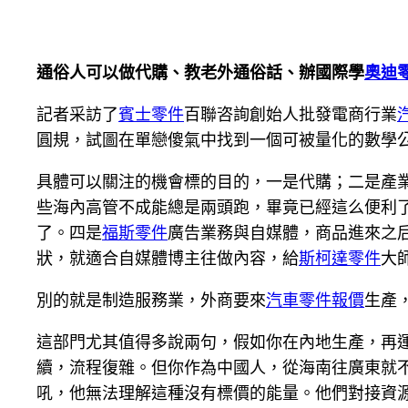
通俗人可以做代購、教老外通俗話、辦國際學
奧迪
記者采訪了
賓士零件
百聯咨詢創始人批發電商行業
圓規，試圖在單戀傻氣中找到一個可被量化的數學
具體可以關注的機會標的目的，一是代購；二是產
些海內高管不成能總是兩頭跑，畢竟已經這么便利
了。四是
福斯零件
廣告業務與自媒體，商品進來之
狀，就適合自媒體博主往做內容，給
斯柯達零件
大
別的就是制造服務業，外商要來
汽車零件報價
生產
這部門尤其值得多說兩句，假如你在內地生產，再
續，流程復雜。但你作為中國人，從海南往廣東就不
吼，他無法理解這種沒有標價的能量。他們對接資