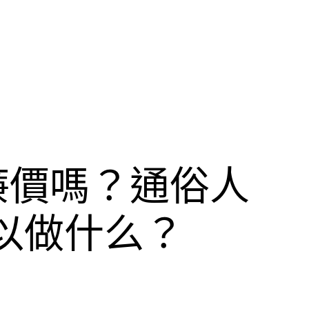
廉價嗎？通俗人
以做什么？