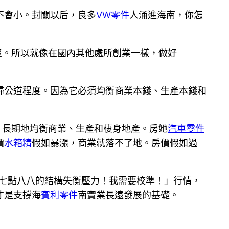
不會小。封關以后，良多
VW零件
人涌進海南，你怎
沒。所以就像在國內其他處所創業一樣，做好
歸公道程度。因為它必須均衡商業本錢、生產本錢和
、長期地均衡商業、生產和棲身地產。房她
汽車零件
價
水箱精
假如暴漲，商業就落不了地。房價假如過
七點八八的結構失衡壓力！我需要校準！」行情，
才是支撐海
賓利零件
南實業長遠發展的基礎。