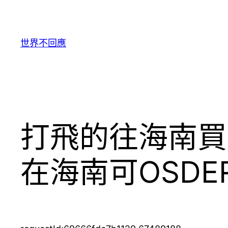
跳
至
主
世界不回應
要
內
容
打飛的往海南買
在海南可OSD