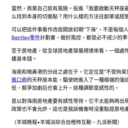
當然，商業自己就有風險。投進「我要啟動天秤座
么找到本身的切進點？用什么樣的方法往創業或經
可以把這件事看作改造開放初期“下海”，不是每個
Bentley零件
計劃書、做好風控，都是必不成少的準
至于房地產，從全球房地產發展規律來看，一個處
棲身本錢。
海南和噴鼻港的分歧之處在于，它定位是“不受拘束
進口商
的天秤座本能，驅使她進入了一種極端的強
低，競爭加劇后也會上升。這種調節是感性的。
是以對海南房地產要有感性等待。它不太能夠再出
政策也不會允許。這也是我談機會時沒重點提房地
（羊城晚報•羊城派綜合自橙柿互動、九派新聞）