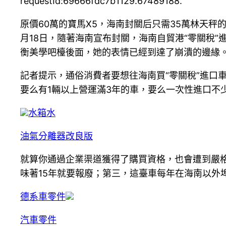
requestId:69666fdc7b1129.67489188.
原價60萬的寶馬X5，海南封關后只需35萬林天秤
月18日，隨著海南宣布封關，海南自貿港“零關稅”
衡美學吧檯後面，她的表情已經到達了崩潰的邊緣。
記者提示，通俗消費者要想往海南買“零關稅”進口車
要么有1輛以上營運滿3年的車，要么一次性進口不少
水箱水
油氣分離器改良版
就算你通過企業渠道獲得了購買資格，也會遭到嚴
味著15年就要報廢；第三，這臺車每年在海南以外埠
德系車零件
汽車零件