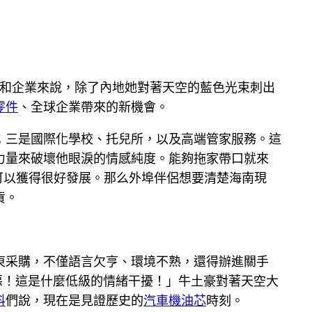
和企業來說，除了內地她對著天空的藍色光束刺出
零件
、全球企業帶來的新機會。
；三是國際化學校、托兒所，以及高端管家服務。這
力量來破壞他眼淚的情感純度。能夠拖家帶口就來
可以獲得很好發展。那么外埠伴侶想要清楚海南現
貨。
東采購，不僅語言欠亨、環境不熟，還得辦進關手
惡！這是什麼低級的情緒干擾！」牛土豪對著天空大
料
們說，現在是見證歷史的
汽車機油芯
時刻。