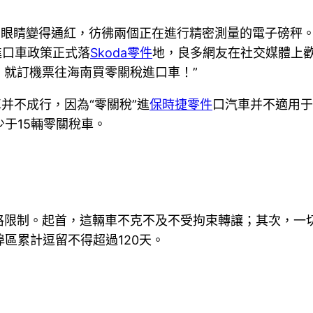
的眼睛變得通紅，彷彿兩個正在進行精密測量的電子磅秤。；
進口車政策正式落
Skoda零件
地，良多網友在社交媒體上
就訂機票往海南買零關稅進口車！”
并不成行，因為“零關稅”進
保時捷零件
口汽車并不適用于
于15輛零關稅車。
格限制。起首，這輛車不克不及不受拘束轉讓；其次，一切
區累計逗留不得超過120天。