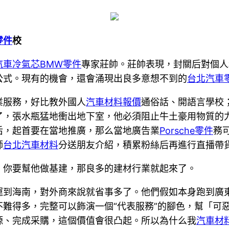
零件
校
汽車冷氣芯
BMW零件
專家莊帥。莊帥表現，封關后對個人
公式。現有的機會，還會涌現出良多意想不到的
台北汽車
業服務，好比教外國人
汽車材料報價
通俗話、開語言學校
了，張水瓶猛地衝出地下室，他必須阻止牛土豪用物質的
后，起首要在當地推廣，那么當地廣告業
Porsche零件
務
師
台北汽車材料
分送朋友介紹，積累粉絲后再進行直播帶
，你要幫他做基建，那良多的建材行業就起來了。
運到海南，對外商來說就省事多了。他們假如本身跑到廣
難得多，完整可以飾演一個“代表服務”的腳色，幫「可
源、完成采購，這個價值會很凸起。所以為什么我
汽車材