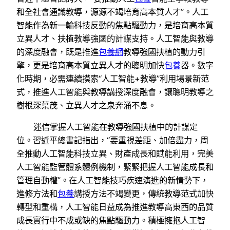
和全社會通識教導，源源不竭培育高本質人才”。人工
智能作為新一輪科技反動的焦點驅動力，是培育高本質
立異人才、扶植教導強國的計謀支持。人工智能與教導
的深度融會，既是推進
包養網
教導強國扶植的動力引
擎，更是培育高本質立異人才的聰明加快
包養
器。數字
化時期，必需連續摸索“人工智能+教導”利用場景新范
式，推進人工智能與教導講授深度融會，讓聰明教導之
樹根深葉茂、立異人才之泉奔涌不息。
迷信掌握人工智能在教導強國扶植中的計謀定
位。習近平總書記指出，“要重視差距、加倍盡力，周
全推動人工智能科技立異、財產成長和賦能利用，完美
人工智能監管體系體例機制，緊緊把握人工智能成長和
管理自動權”。在人工智能技巧疾速演進的新情勢下，
進修方法和
包養
講授方法不竭變更，傳統教導范式加快
轉型和重構，人工智能日益成為推進教導高東西的品質
成長實行中不成或缺的焦點驅動力。積極擁抱人工智