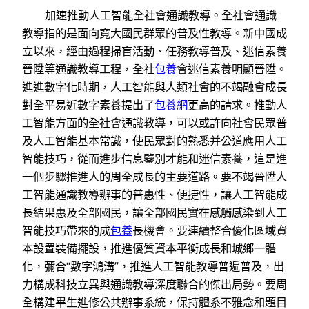
加速推動人工智能全社會通識教導。全社會通識
教導指的是面向寬大國民群眾的普及性教導。新中國成
立以來，經由過程掃盲活動、任務教導普及、迷信素養
晉陞等通識教導工程，全社
包養
會迷信素養明顯晉陞。
進進數字化時期，人工智能與人類社會的不竭融會成長
對全平易近數字素養提出了
包養網
更高的請求。推動人
工智能方面的全社會通識教導，可以或許向社會民眾普
及人工智能基本常識，使民眾對的熟悉并公道應用人工
智能技巧，從而進步信息鑒別才能和迷信素養，這是進
一個步驟推進人的周全成長的主要道路。要不竭晉陞人
工智能通識教導辦事的普惠性、便捷性，讓人工智能成
長結果惠及全部國民，讓全部國民實在感觸感染到人工
智能技巧帶來的成
包養
長機會。要連續整合優化區域資
本設置裝備擺設，推進優質資本平衡成長和城鄉一體
化，彌合“數字鴻溝”，推進人工智能教導普遍普及，出
力構成科技立異與通識教導深度聯合的傑出局勢。要周
全構建畢生進修公共辦事系統，保持體系不雅念和題目