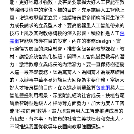
能，更好地育才強教，要害是要掌握大好人工智能在教
導強國扶植中的定位、標的目的，充足施展人工智能上
風，增進教導變更立異，連續培育更多順應新質生孩子
力成長請求的立異型人才。要高度器重人工智能帶來的
技巧上風及其對教導講授的深入影響，積極推進人工
包
養網
智能與教導在目的設定、內在的事務design、實
行途徑等層面的深度融會，推動各級各類教導課程、教
材、講授系統智能化進級，開釋人工智能變更教導的潛
力，激活教導立異成長的內活潑力。要一直保持樹德樹
人這一最基礎義務，認為黨育人、為國育才為最基礎目
的，以辦事中華平易近族巨大回復為主要任務，掌握大
好人才培育標的目的，在以進步前輩盤算
包養網
與人工
智能豐盛利用場景、深度賦能經濟社會成長、扶植各範
疇數智轉型進級人才梯隊等方面發力，加大力度人工智
能“科技向善”教導，盡力培育善用人工智能推進成長的
有幻想、有本事、有擔負的社會主義扶植者和交班人，
不竭推進我國從教導年夜國向教導強國邁進。