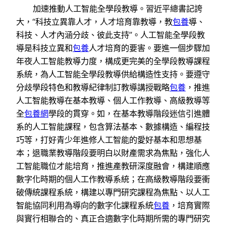
加速推動人工智能全學段教導。習近平總書記誇
大，“科技立異靠人才，人才培育靠教導，教
包養
導、
科技、人才內涵分歧、彼此支持”。人工智能全學段教
導是科技立異和
包養
人才培育的要害。要進一個步驟加
年夜人工智能教導力度，構成更完美的全學段教導課程
系統，為人工智能全學段教導供給構造性支持。要遵守
分歧學段特色和教導紀律制訂教導講授戰略
包養
，推進
人工智能教導在基本教導、個人工作教導、高級教導等
全
包養網
學段的貫穿。如，在基本教導階段迷信引進體
系的人工智能課程，包含算法基本、數據構造、編程技
巧等，打好青少年進修人工智能的愛好基本和思想基
本；退職業教導階段要明白以財產需求為焦點，強化人
工智能職位才能培育，推進產教研深度融會，構建順應
數字化時期的個人工作教導系統；在高級教導階段要衝
破傳統課程系統，構建以專門研究課程為焦點、以人工
智能協同利用為導向的數字化課程系統
包養
，培育實際
與實行相聯合的、真正合適數字化時期所需的專門研究