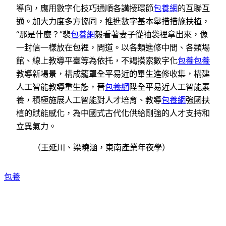
導向，應用數字化技巧通順各講授環節
包養網
的互聯互
通。加大力度多方協同，推進數字基本舉措措施扶植，
“那是什麼？”裴
包養網
毅看著妻子從袖袋裡拿出來，像
一封信一樣放在包裡，問道。以各類進修中間、各類場
館、線上教導平臺等為依托，不竭摸索數字化
包養
包養
教導新場景，構成籠罩全平易近的畢生進修收集，構建
人工智能教導重生態，晉
包養網
陞全平易近人工智能素
養，積極施展人工智能對人才培育、教導
包養網
強國扶
植的賦能感化，為中國式古代化供給剛強的人才支持和
立異氣力。
（
王延川、梁曉涵，
東南產業年夜學）
包養