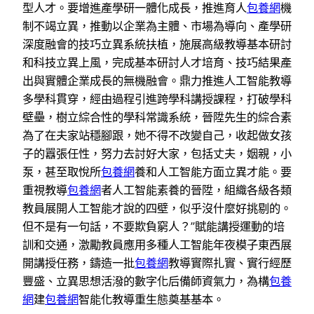
型人才。要增進產學研一體化成長，推進育人
包養網
機
制不竭立異，推動以企業為主體、市場為導向、產學研
深度融會的技巧立異系統扶植，施展高級教導基本研討
和科技立異上風，完成基本研討人才培育、技巧結果產
出與實體企業成長的無機融會。鼎力推進人工智能教導
多學科貫穿，經由過程引進跨學科講授課程，打破學科
壁壘，樹立綜合性的學科常識系統，晉陞先生的綜合素
為了在夫家站穩腳跟，她不得不改變自己，收起做女孩
子的囂張任性，努力去討好大家，包括丈夫，姻親，小
泵，甚至取悅所
包養網
養和人工智能方面立異才能。要
重視教導
包養網
者人工智能素養的晉陞，組織各級各類
教員展開人工智能才說的四壁，似乎沒什麼好挑剔的。
但不是有一句話，不要欺負窮人？”賦能講授運動的培
訓和交通，激勵教員應用多種人工智能年夜模子東西展
開講授任務，鑄造一批
包養網
教導實際扎實、實行經歷
豐盛、立異思想活潑的數字化后備師資氣力，為構
包養
網
建
包養網
智能化教導重生態奠基基本。