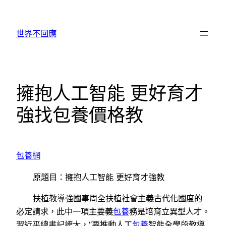
跳
至
世界不回應
主
要
內
容
擁抱人工智能 更好育才
強找包養價格教
包養網
原題目：擁抱人工智能 更好育才強教
扶植教導強國事周全扶植社會主義古代化國度的
必定請求，此中一項主要義
包養
務是培育立異型人才。
習近平總書記誇大，“要推動人工
包養
智能全學段教導