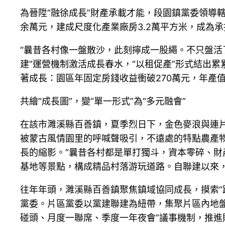
為晉陞“融徐成長”財產承載才能，段園鎮黨委領導
余萬元，建成尺度化產業廠房3.2萬平方米，成為
“曩昔各村像一盤散沙，此刻擰成一股繩。不只盤活
建”運營機制激活成長春水，“以租促產”形式結出累
著成長：園區年固定房錢收益衝破270萬元，年產值
共繪“成長圖”，變“單一形式”為“多元融會”
在該市濉溪縣百善鎮，夏季烈日下，金色麥浪與連片
被蒙古風情園里的呼喊聲吸引，不遠處的特點農產
長的縮影。“曩昔各村都是單打獨斗，資本零碎、財
基地等景點，構成精品村落游玩道路。自聯建以來，
往年年頭，濉溪縣百善鎮聚焦鎮域協同成長，摸索“
黨委。片區黨委以黨建聯建為紐帶，集聚片區內地盤
碰頭、月度一聯席、季度一年夜會”議事機制，推