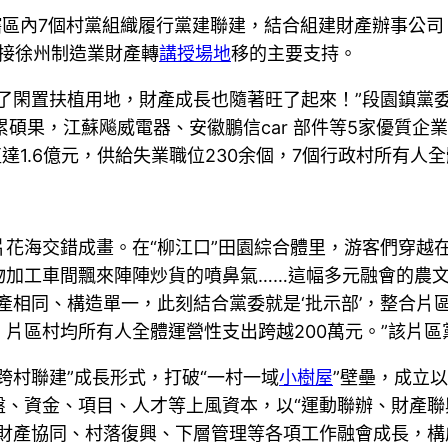
轄區內7個村黨組織履行黨建聯建，結合組建財產辦事公司
承接徐州制造業財產轉
講授場地
移的主要支持。
了閑置扶植用地，財產成長也隨著旺了起來！”段園鎮黨
累碩果，江蘇飚威電器、安徽鵬信car 部件等5家優質
達1.6億元，供給失業職位230余個，7個行政村所有人
花海交錯成畫。在“柳江口”田園綜合體里，游客們穿越
物加工車間飄來陣陣炒貨的噴鼻氣……這幅多元融會的農
產相同、構造單一，此刻結合黨委就是‘批示部’，整合片
片區村均所有人全體運營性支出跨越200萬元。”該片區
跨村聯建”成長形式，打破“一村一域
小樹屋
”壁壘，成立
、資金、項目、人才等上風資本，以“運動聯辦、財產聯
進財產協同、村落復興、下層管理等各項工作融會成長，構