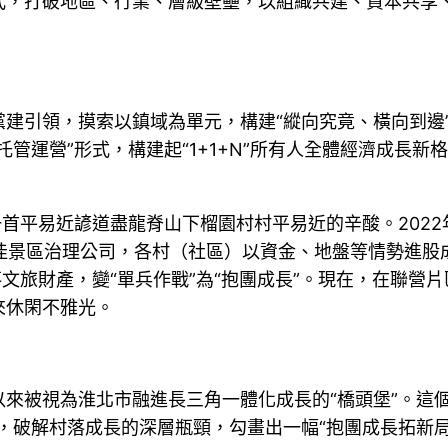
式，打破地區、行業、層級壁壘，以組織共建、資本共享
黨建引領，摸索以鎮域為單元，構建“縱向究竟、橫向到邊
管運營”形式，構建起“1+1+N”所有人全體經濟成長
一首平易近諺道盡龍脊山下榴園村村平易近的辛酸。202
禾佳景區治理公司，各村（社區）以資金、地盤等情勢進股
文旅財產，變“單兵作戰”為“抱團成長”。現在，在聯營
來休閑不雅光。
來被視為淮北市融進長三角一體化成長的“橋頭堡”。這
rd，破解村落成長的深層瓶頸，勾畫出一幅“抱團成長拓新