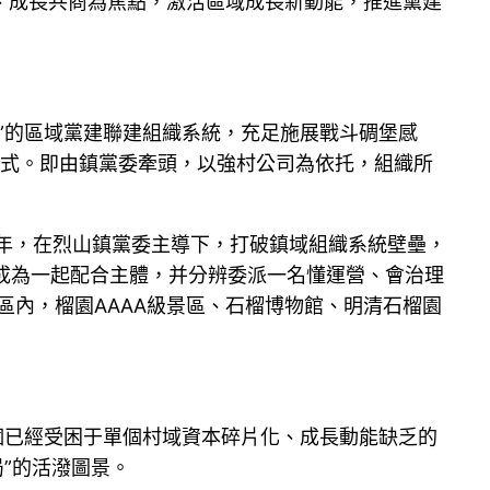
、成長共商為焦點，激活區域成長新動能，推進黨建
”的區域黨建聯建組織系統，充足施展戰斗碉堡感
新格式。即由鎮黨委牽頭，以強村公司為依托，組織所
2年，在烈山鎮黨委主導下，打破鎮域組織系統壁壘，
成為一起配合主體，并分辨委派一名懂運營、會治理
片區內，榴園AAAA級景區、石榴博物館、明清石榴園
個已經受困于單個村域資本碎片化、成長動能缺乏的
局”的活潑圖景。