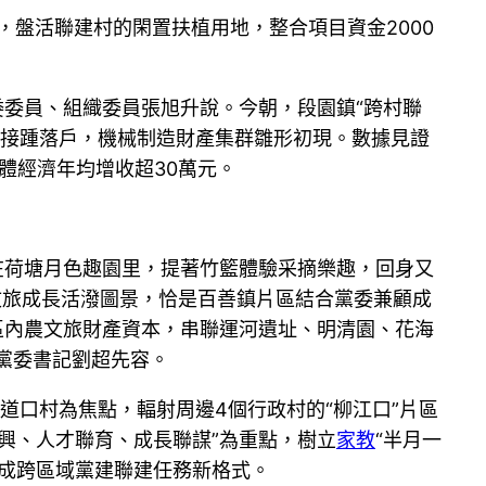
，盤活聯建村的閑置扶植用地，整合項目資金2000
委委員、組織委員張旭升說。今朝，段園鎮“跨村聯
企業接踵落戶，機械制造財產集群雛形初現。數據見證
全體經濟年均增收超30萬元。
在荷塘月色趣園里，提著竹籃體驗采摘樂趣，回身又
文旅成長活潑圖景，恰是百善鎮片區結合黨委兼顧成
區內農文旅財產資本，串聯運河遺址、明清園、花海
黨委書記劉超先容。
以道口村為焦點，輻射周邊4個行政村的“柳江口”片區
興、人才聯育、成長聯謀”為重點，樹立
家教
“半月一
成跨區域黨建聯建任務新格式。