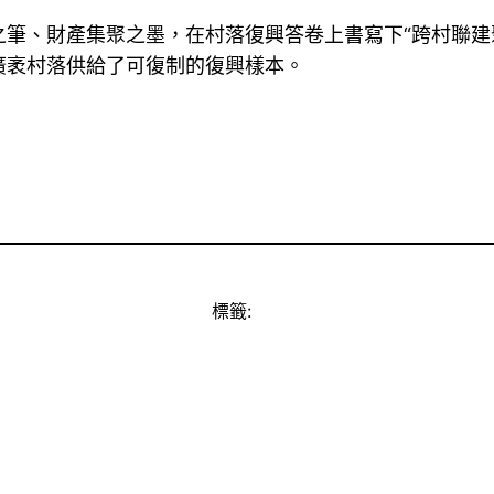
筆、財產集聚之墨，在村落復興答卷上書寫下“跨村聯建
廣袤村落供給了可復制的復興樣本。
標籤: