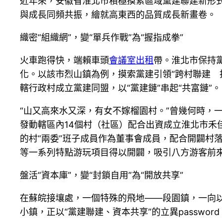
近年來，安徽省淮北市積極摸索區域黨建聯建新形
與成長同頻共振，繪就高東西的品質成長新畫卷。
織密“組織網”，變“單兵作戰”為“握指成拳”
火車跑得快，端賴車頭
會議室出租
帶。淮北市保持
化。以該市烈山鎮為例，摸索黨建引領“跨村聯建 托
轄行政村成立黨建同盟，以“黨建鏈”串起“共富鏈”。
“山又高來水又深，有女不嫁榴園村。”曾幾何時，
發動轄區內14個村（社區）配合出資成立淮北市
的村“兩委”班子成員作為董事會成員，配合開闢村落
等一系列特點游玩項目得以開闢，吸引八方游客前
盤活“資本庫”，變“封鎖自用”為“開放共享”
在蘇皖接壤處，一個特殊的飛地——段園鎮，一向以
小鎮，正以“黨建聯建、資本共享”的立異passwo