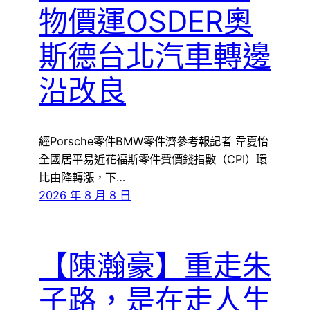
物價運OSDER奧
斯德台北汽車轉邊
沿改良
經Porsche零件BMW零件濟參考報記者 韋夏怡
全國居平易近花福斯零件費價錢指數（CPI）環
比由降轉漲，下…
2026 年 8 月 8 日
【陳瀚豪】重走朱
子路，是在走人生