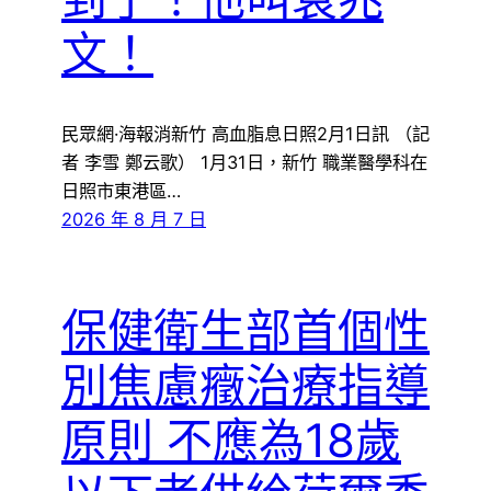
文！
民眾網·海報消新竹 高血脂息日照2月1日訊 （記
者 李雪 鄭云歌） 1月31日，新竹 職業醫學科在
日照市東港區…
2026 年 8 月 7 日
保健衛生部首個性
別焦慮癥治療指導
原則 不應為18歲