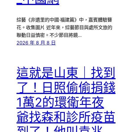
綜藝《非遺里的中國·福建篇》中，嘉賓體驗簪
花。收集圖片 近年來，綜藝節目與處所文旅的
聯動日益慎密。不少節目將鏡…
2026 年 8 月 8 日
這就是山東｜找到
了！日照偷偷捐錢
1萬2的環衛年夜
爺找森和診所疫苗
到了！他叫袁兆