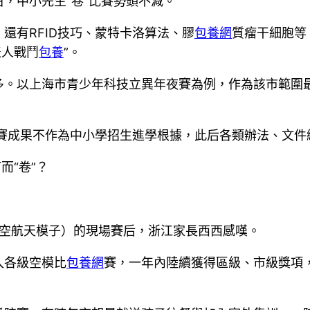
，中小先生“卷”比賽勢頭不減。
還有RFID技巧、蒙特卡洛算法、膠
包養網
質瘤干細胞等
表人戰鬥
包養
”。
多。以上海市青少年科技立異年夜賽為例，作為該市範圍
比賽成果不作為中小學招生進學根據，此后各類辦法、文件
而“卷”？
（航空航天模子）的現場賽后，浙江家長西西感嘆。
入各級空模比
包養網
賽，一年內陸續獲得區級、市級獎項，