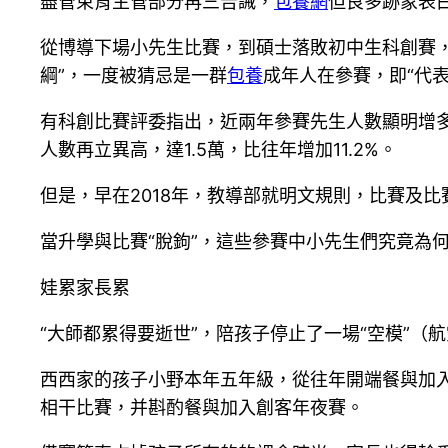
盡管束育主管部分再三告誡，
包養網
但良多跡象表白
從博導下場小先生比賽，到碩士落敗初中生科創賽，
綱”，一度被猜忌是一群
包養
成年人在參賽，即“代
有科創比賽評委指出，近兩年參賽先生人數顯明增
人數再立異高，達1.5萬，比往年增加11.2%。
但是，早在2018年，教導部就明文規則，比賽及
當升學與比賽“脫鉤”，這些參賽中小先生們究竟為何
娃累家長累
“大師都累得要逝世”，陪孩子停止了一場“空模”
西西家的孩子小野本年五年級，從往年開端餐與加
相干比賽，并斟酌餐與加入創客年夜賽。