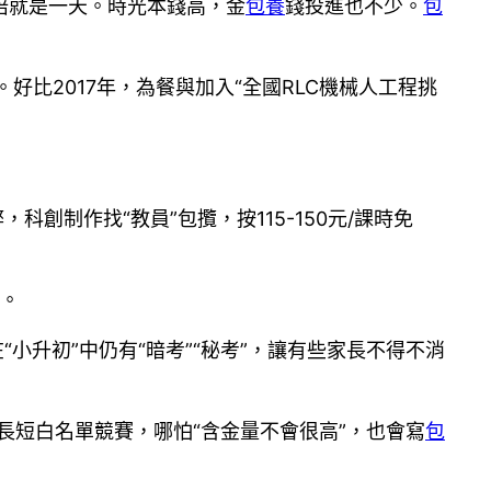
陪就是一天。時光本錢高，金
包養
錢投進也不少。
包
比2017年，為餐與加入“全國RLC機械人工程挑
創制作找“教員”包攬，按115-150元/課時免
”。
小升初”中仍有“暗考”“秘考”，讓有些家長不得不消
使長短白名單競賽，哪怕“含金量不會很高”，也會寫
包