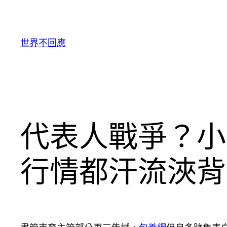
跳
至
主
世界不回應
要
內
容
代表人戰爭？小
行情都汗流浹背