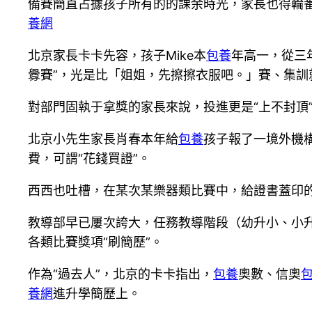
備賽簡直占據孩子所有的的課余時光，家長也得輪
養網
北京家長卡卡先容，孩子Mike本
包養
年高一，從三
釁賽”，光是比「姐姐，先擦擦衣服吧。」賽、集訓就
對部門固執于拿獎的家長來說，投進更是“上不封頂
北京小先生家長肖春本年給
包養
孩子報了一境外機構
費，可謂“花錢買證”。
西西也吐槽，在某次某樂器類比賽中，給證書蓋印的
教導部早已屢次誇大，任務教導階段（幼升小、小升初
各類比賽獎項“刷簡歷”。
作為“過去人”，北京的卡卡指出，
包養
奧數、信奧
養網
進升學簡歷上。