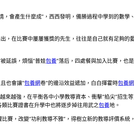
情，會產生什麼成”，西西發明，備勝過程中學到的數學
指出，在比賽中屢屢獲獎的先生，往往是自己就有足夠的
被延誤，煩惱“普娃
包養
”落后，四處餐與加入比賽，也是
且也會讓“
包養網
卷”的邊沿效益遞加，白白揮霍時
包養網
決計越來越強，在平衡各中小學教導資本、衝擊“掐尖”招
各類比賽證書在升學中也將逐步掉往用武之
包養
地。
理比賽，改變“功利教導不雅”，得樹立新的教導評價系統