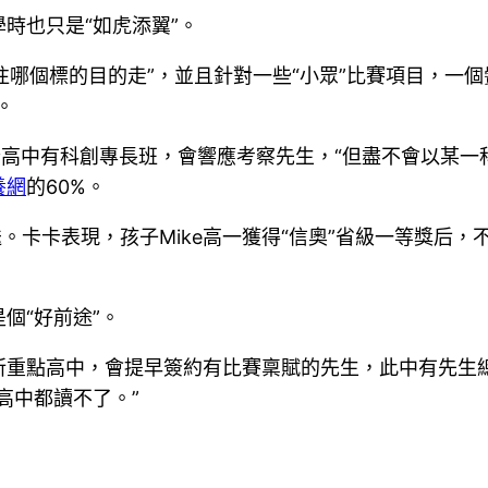
時也只是“如虎添翼”。
往哪個標的目的走”，並且針對一些“小眾”比賽項目，一
。
些高中有科創專長班，會響應考察先生，“但盡不會以某一
養網
的60%。
。卡卡表現，孩子Mike高一獲得“信奧”省級一等獎后，
個“好前途”。
所重點高中，會提早簽約有比賽稟賦的先生，此中有先生總
高中都讀不了。”