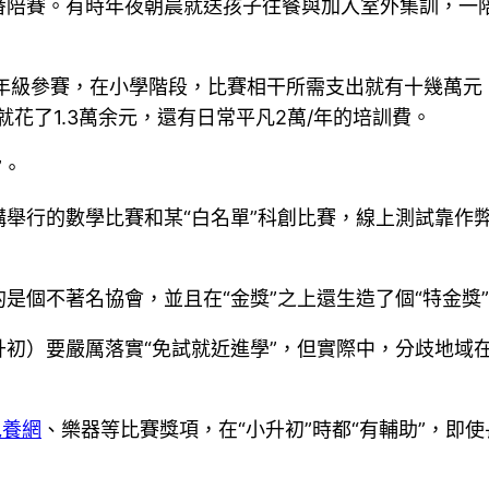
番陪賽。有時年夜朝晨就送孩子往餐與加入室外集訓，一
年級參賽，在小學階段，比賽相干所需支出就有十幾萬元。好
花了1.3萬余元，還有日常平凡2萬/年的培訓費。
”。
舉行的數學比賽和某“白名單”科創比賽，線上測試靠作弊，科
是個不著名協會，並且在“金獎”之上還生造了個“特金獎
）要嚴厲落實“免試就近進學”，但實際中，分歧地域在“
包養網
、樂器等比賽獎項，在“小升初”時都“有輔助”，即