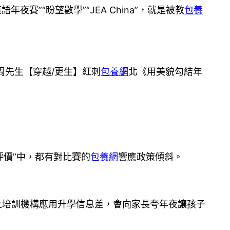
年夜賽”“盼望數學”“JEA China”，就是被教
包養
周先生【穿越/更生】紅刺
包養網
北《用美貌勾結年
評價”中，都有對比賽的
包養網
響應政策傾斜。
上培訓機構應用升學信息差，會向家長夸年夜讓孩子