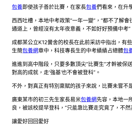
包養
即使孩子善於比賽，在家長
包養
們看來，在升學
西西吐槽，本地中考政策“一年一變”，“都不了解會
通道上，曾經沒有太年夜意義，不如好好預備中考”
成都某公立K12黌舍的校長在此前采訪中指出，有
生簡
包養網
章中，科技專長生的中考績績占總體
包
進進到高中階段，只要多數頂尖“比賽生”才幹被保送
對高的成就，走‘強基’也不會被登科”。
不外，對真正有特別稟賦的孩子來說，比賽未嘗不是
廣東某市的初三先生家長易米
包養網
先容，本地一
良，被該校提早登科，“只能靠比賽走究竟了，不然
讓愛好回回愛好