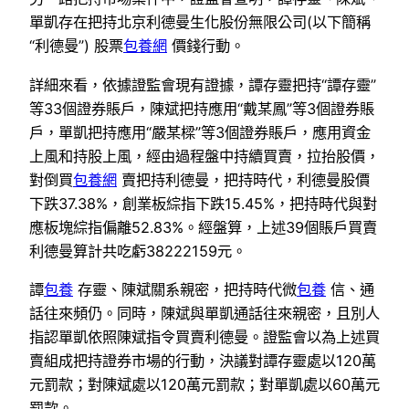
單凱存在把持北京利德曼生化股份無限公司(以下簡稱
“利德曼”) 股票
包養網
價錢行動。
詳細來看，依據證監會現有證據，譚存靈把持“譚存靈”
等33個證券賬戶，陳斌把持應用“戴某鳳”等3個證券賬
戶，單凱把持應用“嚴某樑”等3個證券賬戶，應用資金
上風和持股上風，經由過程盤中持續買賣，拉抬股價，
對倒買
包養網
賣把持利德曼，把持時代，利德曼股價
下跌37.38%，創業板綜指下跌15.45%，把持時代與對
應板塊綜指偏離52.83%。經盤算，上述39個賬戶買賣
利德曼算計共吃虧38222159元。
譚
包養
存靈、陳斌關系親密，把持時代微
包養
信、通
話往來頻仍。同時，陳斌與單凱通話往來親密，且別人
指認單凱依照陳斌指令買賣利德曼。證監會以為上述買
賣組成把持證券市場的行動，決議對譚存靈處以120萬
元罰款；對陳斌處以120萬元罰款；對單凱處以60萬元
罰款。