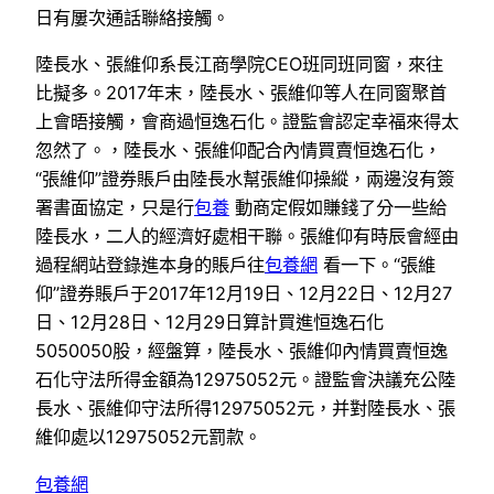
日有屢次通話聯絡接觸。
陸長水、張維仰系長江商學院CEO班同班同窗，來往
比擬多。2017年末，陸長水、張維仰等人在同窗聚首
上會晤接觸，會商過恒逸石化。證監會認定幸福來得太
忽然了。，陸長水、張維仰配合內情買賣恒逸石化，
“張維仰”證券賬戶由陸長水幫張維仰操縱，兩邊沒有簽
署書面協定，只是行
包養
動商定假如賺錢了分一些給
陸長水，二人的經濟好處相干聯。張維仰有時辰會經由
過程網站登錄進本身的賬戶往
包養網
看一下。“張維
仰”證券賬戶于2017年12月19日、12月22日、12月27
日、12月28日、12月29日算計買進恒逸石化
5050050股，經盤算，陸長水、張維仰內情買賣恒逸
石化守法所得金額為12975052元。證監會決議充公陸
長水、張維仰守法所得12975052元，并對陸長水、張
維仰處以12975052元罰款。
包養網