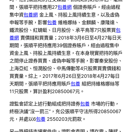
間，張順平把持應用27
包養網
個證券賬戶，經由過程
集中資
包養網
金上風、持股上風持續生意，以及虛偽
申報等手腕，影響
包養
維格娜絲、金麒麟、康隆達、
鐵流股份、紅蜻蜓、日月股份、承平鳥等7只股票買
包
養網
賣價錢和買賣量；2018年3月6日至4月27每日天
期間，張順平把持應用39個證券賬戶，經由過程集中
資金上風、持股上風持續生意，在本身現實把持的賬戶
之間停止證券買賣、虛偽申報等手腕，影響秦安股份、
上海亞虹、恒潤股份、中馬傳動等4只股票買賣價錢和
買賣量。綜上，2017年6月26日至2018年4月27每日
天期間，張順平把持應用賬戶
包養
組把持維格娜絲等
11只股票，算計盈利20850067元。
證監會認定上述行動組成把持證券
包養
市場的行動，
終極決議“沒一罰三”，充公張順平守法所得20850067
元，并處以6
包養
2550203元罰款。
另一路把持市場案件中，證監會查明，譚存靈、陳斌、