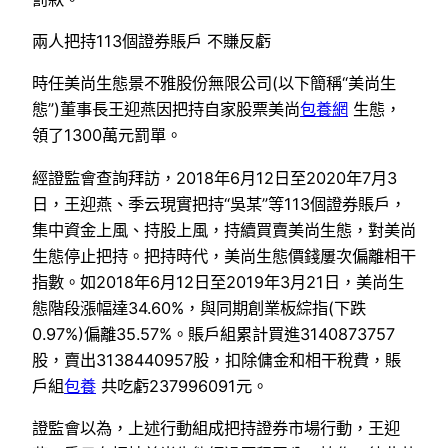
兩人把持113個證券賬戶 不賺反虧
時任美尚生態景不雅股份無限公司(以下簡稱“美尚生
態”)董事長王迎燕因把持自家股票美尚
包養網
生態，
領了1300萬元罰單。
經證監會查詢拜訪，2018年6月12日至2020年7月3
日，王迎燕、季云現實把持“吳某”等113個證券賬戶，
集中資金上風、持股上風，持續買賣美尚生態，對美尚
生態停止把持。把持時代，美尚生態價錢屢次偏離相干
指數。如2018年6月12日至2019年3月21日，美尚生
態階段漲幅達34.60%，與同期創業板綜指(下跌
0.97%)偏離35.57%。賬戶組累計買進3140873757
股，賣出3138440957股，扣除傭金和相干稅費，賬
戶組
包養
共吃虧237996091元。
證監會以為，上述行動組成把持證券市場行動，王迎