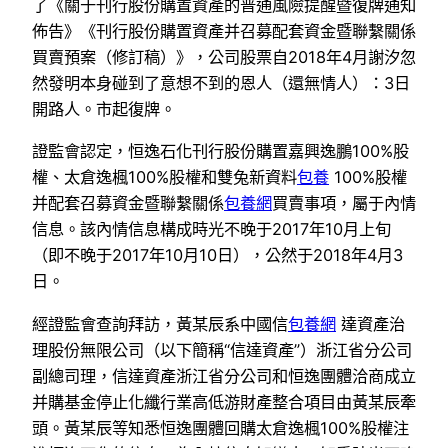
了《關于刊行股份購置資產的普通風險提醒暨復牌通知
佈告》《刊行股份購置資產并召募配套資金暨聯繫關係
買賣預案（修訂稿）》，公司股票自2018年4月謝汐忽
然發明本身碰到了意想不到的恩人（還無情人）：3日
開路人。市起復牌。
證監會認定，恒逸石化刊行股份購置嘉興逸鵬100%股
權、太倉逸楓100%股權和雙兔新資料
包養
100%股權
并配套召募資金暨聯繫關係
包養網
買賣事項，屬于內情
信息。該內情信息構成時光不晚于2017年10月上旬
（即不晚于2017年10月10日），公然于2018年4月3
日。
經證監會查詢拜訪，黃某辰系中國信
包養網
達資產治
理股份無限公司（以下簡稱“信達資產”）浙江省分公司
副總司理，信達資產浙江省分公司和恒逸團體洽商成立
并購基金停止化纖行業高低游財產整合項目由黃某辰牽
頭。黃某辰等知悉恒逸團體回購太倉逸楓100%股權注