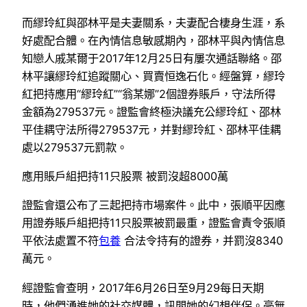
而繆玲紅與邵林平是夫妻關系，夫妻配合棲身生涯，系
好處配合體。在內情信息敏感期內，邵林平與內情信息
知戀人戚某爾于2017年12月25日有屢次通話聯絡。邵
林平讓繆玲紅追蹤關心、買賣恒逸石化。經盤算，繆玲
紅把持應用“繆玲紅”“翁某娜”2個證券賬戶，守法所得
金額為279537元。證監會終極決議充公繆玲紅、邵林
平佳耦守法所得279537元，并對繆玲紅、邵林平佳耦
處以279537元罰款。
應用賬戶組把持11只股票 被罰沒超8000萬
證監會還公布了三起把持市場案件。此中，張順平因應
用證券賬戶組把持11只股票被罰最重，證監會責令張順
平依法處置不符
包養
合法令持有的證券，并罰沒8340
萬元。
經證監會查明，2017年6月26日至9月29每日天期
時，他們湧進她的社交媒體，訊問她的幻想伴侶。毫無