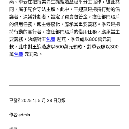
燕、季云在把持美尚生態經過歷程平分工協作，彼此共
同，屬于配合守法主體。此中，王迎燕是把持行動的倡
議者、決議計劃者，設定了買賣包管金，擔任部門賬戶
的借用任務，起主導感化，應承當重要義務。季云是把
持行動的實行者，擔任部門賬戶的借用任務，應承當主
要義務，決議對王
包養
迎燕、季云處以800萬元罰
款，此中對王迎燕處以500萬元罰款、對季云處以300
萬
包養
元罰款。
已發佈
2025 年 5 月 28 日
分類:
作者:
admin