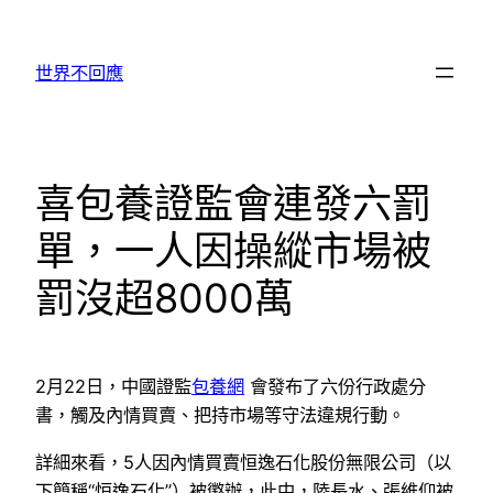
跳
至
世界不回應
主
要
內
容
喜包養證監會連發六罰
單，一人因操縱市場被
罰沒超8000萬
2月22日，中國證監
包養網
會發布了六份行政處分
書，觸及內情買賣、把持市場等守法違規行動。
詳細來看，5人因內情買賣恒逸石化股份無限公司（以
下簡稱“恒逸石化”）被懲辦，此中，陸長水、張維仰被