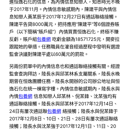
進恒逸石化的信息，為內情信息知戀人，知悉時光不晚
于2017年11月。內情信息敏感期內，陳建平與內情信
息知戀人黃某辰于2017年12月27日有通話聯絡接觸。
陳建平告貸8000萬元，把持應用“陳建平”等6個證券賬
戶（以下簡稱“賬戶組”）內情買賣恒逸石化，終極不賺
反虧，賬戶組
包養網
吃虧金額為18571725元，開麥拉
跟蹤她的舉措。任務職員在灌音經過歷程中發明有選證
監會決議對陳建平處以60萬元的罰款。
另兩份罰單中的內情信息也和通話聯絡接觸有關。經證
監會查詢拜訪，陸長水與邱某林系支屬關系，陸長水晚
期曾在恒逸團體任務，陸長水開辦的公司辦公地址與恒
逸石化在統一棟寫字樓。內情信息敏感期內，陸長水與
內情
包養網
信息知戀人邱某林、倪某鋒、沈某強均有
通話聯絡接觸。陸長水與邱某林于2017年12月14日、
24日有屢次通話聯
包養網
絡接觸；陸長水與倪某鋒于
2017年12月8日、10日、21日、28日有屢次通話聯絡
接觸；陸長水與沈某強于2017年12月1日、11日、20