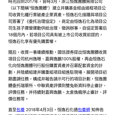
時光回到2017年，昔時3月，浙江恒逸團體無限公司
（以下簡稱“恒逸團體”）建立并購基金經由過程項目公
司收買化纖行業破產企業資產。恒逸石化接踵與項目公
司簽署了《委托治理協定》，商定由恒逸石化為項目公
司生孩子運營運動供給治理、徵詢辦事，自協定簽署后
18個月內，若項目公司具有被上市公司收買前提的，
恒逸石化享有優先購置權。
隨后，收買一事連續推動，國信證券提出恒逸團體收買
項目公司杭州逸暻、嘉興逸鵬100%股權，再由恒逸石
化向恒逸團體刊行股份購置資產并召募配套資金的計
劃，并陸續組建并購重組項目組進駐現場，展開項目初
期盡調任務，構成并報告請示可行的項目計劃，恒逸團
體委托瑞華所、中聯資產評價到雙兔新資料停止審計、
評價任務，并持續對嘉興逸鵬、太倉逸楓停止審計、評
價任務等。
直至
包養
2018年4月3日，恒逸石化通
包養網
知佈告