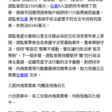
證監會罰沒2595萬元。
包養
6人因把持市場領了罰
單，張順平因應用證券賬戶組把持11只股票被罰最重，
證監會
包養
責令張順平依法處置不符合法令持有的證
券，并罰沒8340萬元。
證監會處分委辦公室主任滕必焱近日在消息發布會上表
現，證監集聚焦信息表露守法等重點案件，重拳懲辦守
法，保持“零容忍”衝擊不搖動，實在讓行政法律“長牙
帶刺”。下一個步驟，證監會將持續堅持“嚴”的行政法
律主基調，從嚴究查守法行動的法令義務，對把持市
場、內情買賣等行動嚴厲規范精準法律，助力保護公正
買賣
包養網
次序。
三起內情買賣案 均觸及恒逸石化
六份罰單中，有三份是內情買賣案，均和恒逸石化相
干。