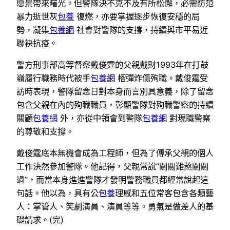
愿景帶來曙光。但警隊決不克不及有所松懈，必需防范
暴力逝世灰
包養
復燃，亦要掌握逐步恢復安穩的局
勢，凝集
包養網
社會對警隊的支撐，持續與市平易近
聯袂抗疫。
警方刑事部高等督察戴俊霆的父親戴財1993年在打鼓
嶺履行職務時代被手
包養網
榴彈炸傷殉職。戴俊霆受
訪時表現，警隊留念日對本身而言別具意義，除了留念
包含父親在內的殉職職員，彰顯警隊對殉職警察的持續
關顧
包養網
外，亦從中領會到警隊
包養網
對現職警察
的尊敬和支撐。
戴俊霆底本無機會成為工程師，但為了傳承父親的個人
工作決然參加警隊。他記得，父親常說“關關難熬關關
過”，而當本身進進警隊才發明警務職員都經常說起這
句話。他以為，具有公
包養
理感和五位常客包含各類藝
人：掌管人、笑劇演員、演員等等。勇氣是做差人的基
礎請求。(完)