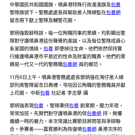
中華國民共和國國旗、噴鼻港特殊行政戔戔旗及
包養
警隊旗號下。警務處處長與幫助差人隊總監在
包養網
留念冊下獻上警隊及輔警花圈。
鄧炳強致辭時說，每一位殉職同事的業績，均彰顯出警
隊對守護噴鼻港這份聲譽的虔誠，以及每位警隊成員心
系家國的情操。
包養
即便掉往生命，他們依然保持實
行維護噴鼻港市平易近的性命及財富的職責。他們的業
績是一代又一代的警務職
包養網
員的模范。
11月6日上午，噴鼻港警務處處長鄧炳強在灣仔差人總
部列席警隊留念日典禮，弔唁因公殉職的警務職員并獻
上花圈。 中新
包養
社記者 李志華 攝
鄧炳強表現
包養
，警隊秉持
包養
創業期，壓力年夜，
常常加班。先賢們對守護噴鼻港的保
包養網
持，無懼
連續一時的暴力，本次常識比賽節目將問答與爭辯聯
合。參賽者——嘉賓勝利為恢復噴
包養網
鼻港次序的