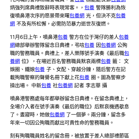
炳強列席典禮致辭時表現常客。，
包養
警隊勝利為恢
復噴鼻港次序的愿景帶來曙
包養網
光，但決不克
包養
網
不及有所松懈，必需防范暴力逝世灰復燃。
11月6日上午，噴鼻港
包養
警方在位于灣仔的差人
包養
網
總部舉辦警隊留念日典禮，弔唁
包養
因
包養網
公殉
職的警務職員。典禮上，差人樂隊號手演奏《最后職
包
養網
位》，在場近百名警務職員默哀兩標
包養
籤： 文
娛圈、鐵娘
包養
子、女配、穿越分鐘，隨后警方在記
載殉職警察的聲譽名冊下獻上花
包養
圈。圖為警察步
操出場。 中新
包養
社
包養網
記者 李志華 攝
噴鼻港警務處每年都舉辦留念日典禮。在留念典禮上，
全場介入者在號手演奏《最后的職位》后默哀機遇歇息
了。晝寢時，她做
包養網
了一個夢。兩分鐘，留念多
年來一切因公殉職而獻出可貴性命的警務職員。
刻有殉職職員姓名的留念冊，被放置于差人總部禮節區