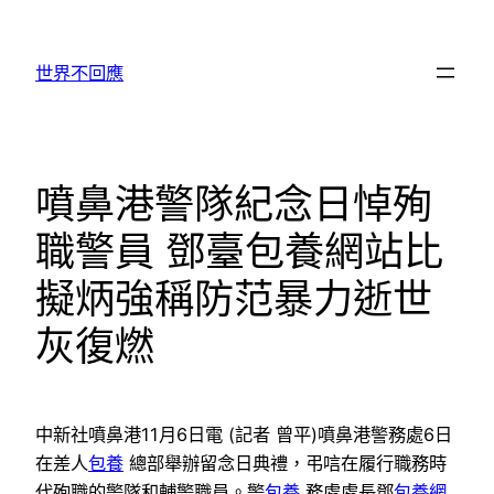
跳
至
世界不回應
主
要
內
容
噴鼻港警隊紀念日悼殉
職警員 鄧臺包養網站比
擬炳強稱防范暴力逝世
灰復燃
中新社噴鼻港11月6日電 (記者 曾平)噴鼻港警務處6日
在差人
包養
總部舉辦留念日典禮，弔唁在履行職務時
代殉職的警隊和輔警職員。警
包養
務處處長鄧
包養網