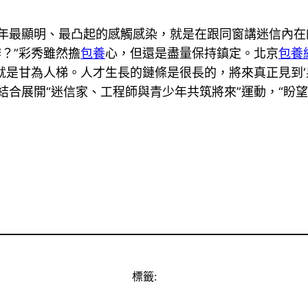
些年最顯明、最凸起的感觸感染，就是在跟同窗講迷信內在
？”彩秀雖然擔
包養
心，但還是盡量保持鎮定。北京
包養
力就是甘為人梯。人才生長的鏈條是很長的，將來真正見到
結合展開“迷信家、工程師與青少年共筑將來”運動，“盼
標籤: