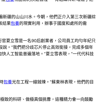
遍新疆的山山川水。今朝，他們正介入第三次新疆綜
核結果
包養
的現實利用，辦事于國度和處所的需
官夏立雪是一名90后創業者，公司員工均勻年紀只
沒說。“我們把分歧芯片停止高效銜接，完成多個年
快人工智能普遍落地。”夏立雪表現，“一代代科技
時
包養
光在工程一線錘煉。”蘇東林表現，他們的目
做極致的科研、做極真個挑釁，這種精力會一向鼓勵