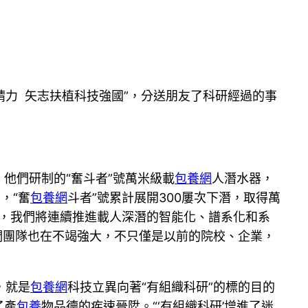
精力 矢志扶植科技強國”，分送朋友了科研經過的事
。他們研制的“奮斗者”號萬米級載
包養網
人潛水器，
，“奮
包養網
斗者”號累計展開300屢次下潛，取得萬
來，我們將連續推進載人深潛的智能化、譜系化和系
們團隊也在不竭強大，不只僅是以前的院校、企業，
，就是
包養網
科技立異向著“有組織科研”的標的目的
了產
包養
物品德的疾速晉陞。“‘有組織科研’增進了迷