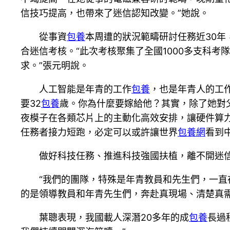
信技巧提高，也帶來了迷信認知改變。”她說。
從事資
包養
本周遭的狀況範疇研討任務近30
合迷信考核。“此次考核聚集了全國1000多支科考
求。”張元明說。
人工智能是年青的工作
包養
，也是年青人的工
要32
包養
歲。你為什麼要嫁給他？其實，除了她對
夜模子在各類芯片上的主動化高效安排，讓硬件算力
任務者接力短跑，必定可以或許讓世界
包養網
看到
做好科技任務、推進科技強國扶植，離不開迷
“我們的團隊，特殊是年青教員和先生們，一直
的是領導教員和年青先生們，奔赴真現場、清楚真
葉聰表現，我國載人深潛20多年的成
包養
長過