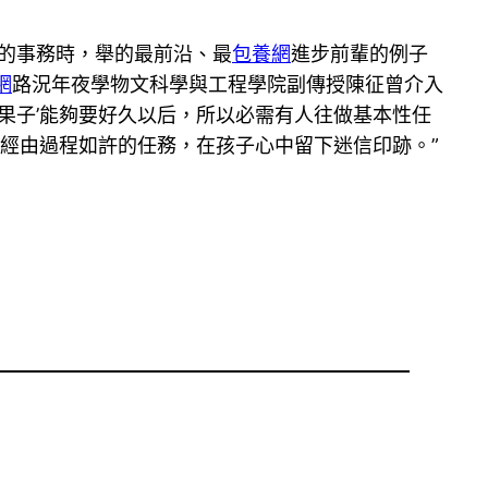
的事務時，舉的最前沿、最
包養網
進步前輩的例子
網
路況年夜學物文科學與工程學院副傳授陳征曾介入
‘果子’能夠要好久以后，所以必需有人往做基本性任
望經由過程如許的任務，在孩子心中留下迷信印跡。”