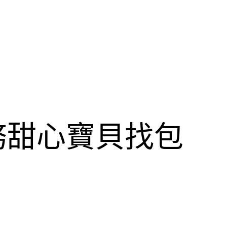
務甜心寶貝找包