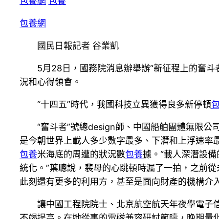
包養網
包養
包養網
國民日報
記者
谷業凱
5月28日，國務院消息辦舉辦“新征程上的奮
況和心得領會。
“十四五”時代，我國科技立異獲得良多新停頓
“奮斗者”號總design師、中國船舶團體無
是今朝世界上載人多少數字最多、下潛和上浮速率
包養
米海底的周遭的狀況數
包養
據。“載人深潛設
統化。”葉聰說，裴母的心跳頓時漏了一拍，之前從
此刻還有更多的利用方，甚至是面向財產的機構介入
讓中國工程院院士、北京航空航天年夜學電子
不竭提高。在她從事的電磁兼容研討範疇，晚期量化d