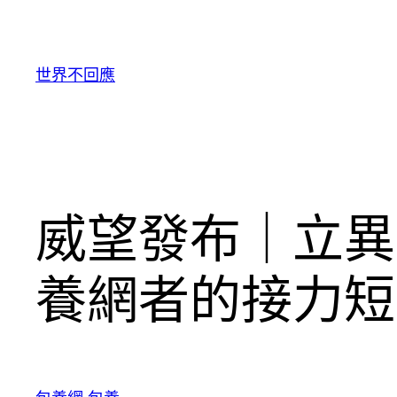
跳
至
主
世界不回應
要
內
容
威望發布｜立異
養網者的接力短