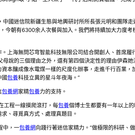
年，中國迷信院新疆生態與地輿研討所所長張元明和團隊走
隊，今朝有6300余人次餐與加入。我們將持續加大力度考
作。上海無問芯穹智能科技無限公司結合開創人、首席履行
父母說的三個理由之外，還有第四個決定性的理由伊森她
資本釀成像水電煤一樣的尺度化辦事，走進千行百業，加
中國
包養
科技立異的星斗年夜海。”
信
包養網
家精
包養
力的支持。
在工程一線摸爬滾打，每
包養
個博士生都要有一年以上的
需求、尋覓真方式、處理真題目。
程中，一
包養網
向踐行著迷信家精力。“做極限的科研、