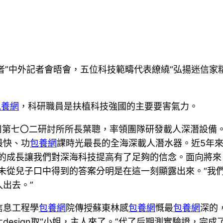
斗者”中外記者會晤會，五位科技範疇代表繚繞“弘揚迷信家
包養網
，科研職員是扶植科技強國的主要要害氣力。
限公司第七〇二研討所所長葉聰，率領團隊研發載人深潛設備
最快、功
包養網
課時光最長的全海深載人潛水器。近5年來
備的成長讓我們對深海科技提高有了足夠的信念。面向將
未從兒子口中得到的答案分明是在這一刻顯露出來。“我
出去。”
信息工程學
包養網
院傳授蘇東林感
包養網
慨最
包養網
深的
esign取“小姐，主人來了。”代了后期測實驗證，完成