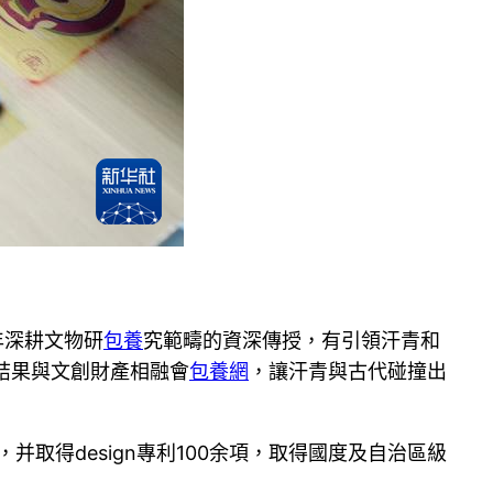
年深耕文物研
包養
究範疇的資深傳授，有引領汗青和
研結果與文創財產相融會
包養網
，讓汗青與古代碰撞出
并取得design專利100余項，取得國度及自治區級