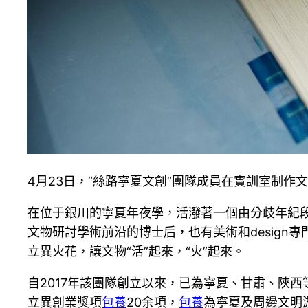
4月23日，“絲路寧夏文創”團隊成員在實訓室制作
在位于銀川的寧夏年夜學，活潑著一個由分歧年紀段
文物研討學術前沿的博士后，也有美術和desig
立異火花，讓文物“活”起來，“火”起來。
自2017年該團隊創立以來，已為寧夏、甘肅、陜西等
立異創業獎項
包養
20余項，
包養
為寧夏及周邊文明