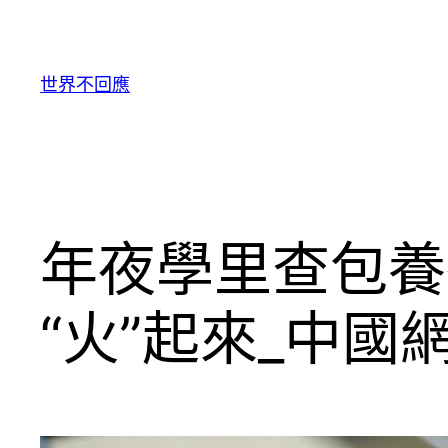
跳
至
主
世界不回應
要
內
容
年夜學里查包養
“火”起來_中國