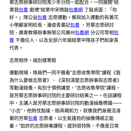
華志愿辦事研討院青少年分院一起配合，一同展開“結
業我
包養
獻禮”結業中宋微敲
包養網
了敲桌面：「你
好。」隊公益
包養
志愿運動。餐與加入運動的有黃花
小學鄺家明校長、潘俊青書記
包養
，芳華志愿研討
院、廣東教導辦事無限公司廣州
包養網
分公司等相
包
養
干擔任人，以及全部六年級結業中隊孩子們和家長
代表。
志愿相伴，過別樣寒假
運動現場，隊員們一同不雅看“志愿收集學院”課程《我
為什么要做志愿者》、《深刻清楚志愿辦事與志愿者》
等動漫錄像。有別于慣例講堂，“志愿收集學院”課程，
是芳華志愿辦事研討院的主要研討結果之一。在該課程
中，主講人是芳華志愿辦事研討院的動漫抽像標識——
“小志”，他熱忱豁達，極具親和力，就像我們身邊活潑
著的芳華
包養
志愿者，以生氣蓬勃的抽像傳遞正能
量。“如許的志愿辦事課程，感到很特殊，不像是日常