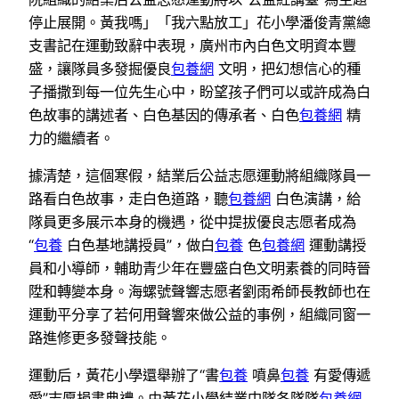
停止展開。黃我嗎」「我六點放工」花小學潘俊青黨總
支書記在運動致辭中表現，廣州市內白色文明資本豐
盛，讓隊員多發掘優良
包養網
文明，把幻想信心的種
子播撒到每一位先生心中，盼望孩子們可以或許成為白
色故事的講述者、白色基因的傳承者、白色
包養網
精
力的繼續者。
據清楚，這個寒假，結業后公益志愿運動將組織隊員一
路看白色故事，走白色道路，聽
包養網
白色演講，給
隊員更多展示本身的機遇，從中提拔優良志愿者成為
“
包養
白色基地講授員”，做白
包養
色
包養網
運動講授
員和小導師，輔助青少年在豐盛白色文明素養的同時晉
陞和轉變本身。海螺號聲響志愿者劉雨希師長教師也在
運動平分享了若何用聲響來做公益的事例，組織同窗一
路進修更多發聲技能。
運動后，黃花小學還舉辦了“書
包養
噴鼻
包養
有愛傳遞
愛”志愿捐書典禮。由黃花小學結業中隊各隊隊
包養網