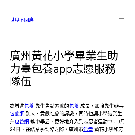
跳
至
世界不回應
主
要
內
容
廣州黃花小學畢業生助
力臺包養app志愿服務
隊伍
為增進
包養
先生焦點素養的
包養
成長，加強先生辦事
包養網
別人、貢獻社會的認識，同時也讓小學結業生
升
包養網
進中學后，更好地介入到志愿者運動中，6月
24日，在結業季到臨之際，廣州市
包養
黃花小學和芳