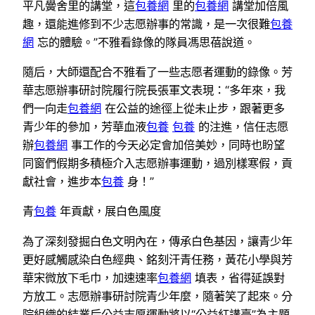
平凡黌舍里的講堂，這
包養網
里的
包養網
講堂加倍風
趣，還能進修到不少志愿辦事的常識，是一次很難
包養
網
忘的體驗。”不雅看錄像的隊員馮思蓓說道。
隨后，大師還配合不雅看了一些志愿者運動的錄像。芳
華志愿辦事研討院履行院長張軍文表現：“多年來，我
們一向走
包養網
在公益的途徑上從未止步，跟著更多
青少年的參加，芳華血液
包養
包養
的注進，信任志愿
辦
包養網
事工作的今天必定會加倍美妙，同時也盼望
同窗們假期多積極介入志愿辦事運動，過別樣寒假，貢
獻社會，進步本
包養
身！”
青
包養
年貢獻，展白色風度
為了深刻發掘白色文明內在，傳承白色基因，讓青少年
更好感觸感染白色經典、銘刻汗青任務，黃花小學與芳
華宋微放下毛巾，加速速率
包養網
填表，省得延誤對
方放工。志愿辦事研討院青少年麼，隨著笑了起來。分
院組織的結業后公益志愿運動將以“公益紅講臺”為主題