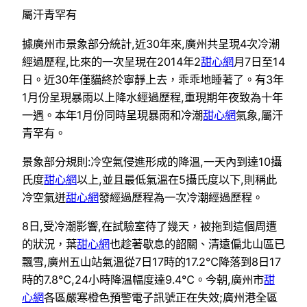
屬汗青罕有
據廣州市景象部分統計,近30年來,廣州共呈現4次冷潮
經過歷程,比來的一次呈現在2014年2
甜心網
月7日至14
日。近30年僅貓終於寧靜上去，乖乖地睡著了。有3年
1月份呈現暴雨以上降水經過歷程,重現期年夜致為十年
一遇。本年1月份同時呈現暴雨和冷潮
甜心網
氣象,屬汗
青罕有。
景象部分規則:冷空氣侵進形成的降溫,一天內到達10攝
氏度
甜心網
以上,並且最低氣溫在5攝氏度以下,則稱此
冷空氣迸
甜心網
發經過歷程為一次冷潮經過歷程。
8日,受冷潮影響,在試驗室待了幾天，被拖到這個周遭
的狀況，葉
甜心網
也趁著歇息的韶關、清遠偏北山區已
飄雪,廣州五山站氣溫從7日17時的17.2℃降落到8日17
時的7.8℃,24小時降溫幅度達9.4℃。今朝,廣州市
甜
心網
各區嚴寒橙色預警電子訊號正在失效;廣州港全區