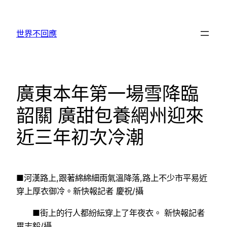
跳
至
世界不回應
主
要
內
容
廣東本年第一場雪降臨
韶關 廣甜包養網州迎來
近三年初次冷潮
■河漢路上,跟著綿綿細雨氣溫降落,路上不少市平易近
穿上厚衣御冷。新快報記者 慶祝/攝
■街上的行人都紛紜穿上了年夜衣。 新快報記者
畢志毅/攝