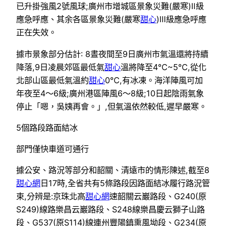
已升掛強風2號風球;廣州市增城區景象災難(嚴寒)Ⅱ級
應急呼應、其余各區景象災難(嚴寒
甜心
)Ⅲ級應急呼應
正在失效。
據市景象部分估計: 8晝夜間至9日廣州市氣溫還將持續
降落,9日凌晨郊區最低氣
甜心
溫將降至4℃~5℃,從化
北部山區最低氣溫約
甜心
0℃,有冰凍。海洋陣風可加
年夜至4～6級;廣州港區陣風6～8級;10日起陰雨氣象
停止「嗯，吳姨再會。」,但氣溫依然較低,遲早嚴寒。
5個路段路面結冰
部門僅快車道可通行
據公安、路況等部分和韶關、清遠市的情形陳述,截至8
甜心網
日17時,全省共有5條路段因路面結冰履行路況管
束,分辨是:京珠北高
甜心網
速韶關云巖路段、G240(原
S249)線路樂昌云巖路段、S248線樂昌慶云獅子山路
段、G537(原S114)線連州豐陽鎮熏風坳段、G234(原