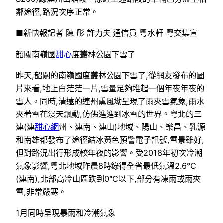
鄰途徑,路況次序正常。
■新快報記者 陳 彤 許力夫 通信員 粵水軒 粵交集宣
韶關南嶺國
甜心
度叢林公園下雪了
昨天,韶關的南嶺國度叢林公園下雪了,從網友發布的圖
片來看,地上白茫茫一片,雪量足夠堆起一個年夜年夜的
雪人。同時,清遠的連州熏風坳呈現了雨夾雪氣象,雨水
夾著雪花漫天飄動,仿佛進進到冰雪的世界。粵北的三
連(連
甜心網
州、連南、連山)地域、陽山、樂昌、乳源
和南雄都發布了途徑結冰黃色預警電子訊號,雪景雖好,
但對路況出行形成較年夜的影響。受2018年初次冷潮
氣象影響,粵北地域昨晨8時錄得全省最低氣溫2.6°C
(連南),北部高冷山區跌到0°C以下,部分有凍雨或雨夾
雪,非常嚴寒。
1月同時呈現暴雨和冷潮氣象