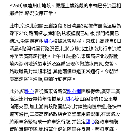
S259)線連州山塘段。原經上述路段的車輛已分流至相
鄰途徑,路況次序正常。
此中,京珠北韶關云巖路段,8日清晨3點擺佈最高溫度為
零下3℃,路面標志牌和防眩板護欄已結冰,部門橋面已
結冰,沿線還有樹
甜心
枝被冰雪壓服。京珠北高速自8日
清晨4點開端實行路況管束,將京珠北主線南北行車流領
導至樂廣高速行駛。上午11點擺佈,樂廣高速北段韶關
境內湖洞地道超車道及路肩呈現稍微結冰景象,交警、
路政職員封鎖超車道,其他兩個車道正常通行。今朝樂
廣高速途徑通順,車輛行駛有序。
此外,記
甜心
者從廣東省路況
甜心網
團體得悉,廣東二廣
高速連州云霧特年夜橋至九
甜心
嶷山路段約10公里雙
向雨夾雪,加上湖南段路面結冰,封鎖雙向慢車道,僅快車
道可通行,二廣高速路政結合交警應用路況錐,在該路段
將兩車道緊縮成一條車道行駛,并設定
甜心
路政車輛裝
置防滑鏈帶隊,她盼望伴侶能陪同在身邊、照料家庭，