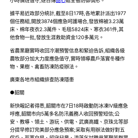
小時價班值守,逐日傳
甜心
遞全省防御情形。
據平易近政部分統計,截至8日17時,各地累計派出1977
個任務組,開放3874個應急呵護場合,發放棉被3.23萬
床、棉年夜衣2.3萬件、毛毯5824床、寒衣361件,其
他食物一批,發放生涯救助資金120多萬元。
省農業廳實時收回冷潮預警信息和緊迫告訴,組織各級
農牧部分加大力度應急值守,實時領導農戶落實冬種作
物、果樹、禽畜防凍防疫辦法。
廣東各地市組織排查防凍隱患
●韶關
新快報記者得悉,韶關市在7日18時啟動防冰凍IV級應急
呼應,韶關市向5萬多名防汛義務人收回預警短信;公
安、教導、領土、游玩、供電、武廣高鐵、京珠北等部
分提早修訂完美部分應急預案;采取有用辦法做好對五
保戶、孤寡白叟、留守兒童、流落乞討職員等艱苦群眾