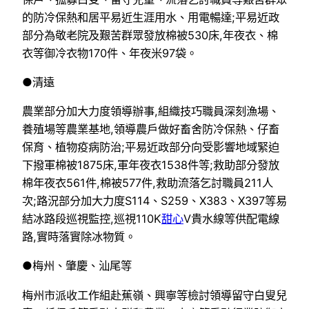
的防冷保熱和居平易近生涯用水、用電暢達;平易近政
部分為敬老院及艱苦群眾發放棉被530床,年夜衣、棉
衣等御冷衣物170件、年夜米97袋。
●清遠
農業部分加大力度領導辦事,組織技巧職員深刻漁場、
養殖場等農業基地,領導農戶做好畜舍防冷保熱、仔畜
保育、植物疫病防治;平易近政部分向受影響地域緊迫
下撥軍棉被1875床,軍年夜衣1538件等;救助部分發放
棉年夜衣561件,棉被577件,救助流落乞討職員211人
次;路況部分加大力度S114、S259、X383、X397等易
結冰路段巡視監控,巡視110K
甜心
V貴水線等供配電線
路,實時落實除冰物質。
●梅州、肇慶、汕尾等
梅州市派收工作組赴蕉嶺、興寧等檢討領導留守白叟兒