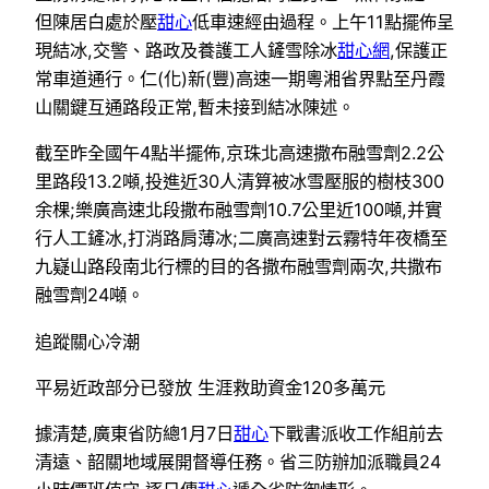
但陳居白處於壓
甜心
低車速經由過程。上午11點擺佈呈
現結冰,交警、路政及養護工人鏟雪除冰
甜心網
,保護正
常車道通行。仁(化)新(豐)高速一期粵湘省界點至丹霞
山關鍵互通路段正常,暫未接到結冰陳述。
截至昨全國午4點半擺佈,京珠北高速撒布融雪劑2.2公
里路段13.2噸,投進近30人清算被冰雪壓服的樹枝300
余棵;樂廣高速北段撒布融雪劑10.7公里近100噸,并實
行人工鏟冰,打消路肩薄冰;二廣高速對云霧特年夜橋至
九嶷山路段南北行標的目的各撒布融雪劑兩次,共撒布
融雪劑24噸。
追蹤關心冷潮
平易近政部分已發放 生涯救助資金120多萬元
據清楚,廣東省防總1月7日
甜心
下戰書派收工作組前去
清遠、韶關地域展開督導任務。省三防辦加派職員24