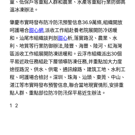
童、低保戶等重點人群和農業、水產等重點行業防御高
溫冰凍辦法。
肇慶市實時發布防冷防汛預警信息36.9萬條,組織開放
呵護場合
甜心網
,派收工作組赴養老院展開防冷送暖
和。汕尾市組織談判剖
甜心
析,落實路況、農業、水
利、地質等行業防御辦法,陸豐、海豐、陸河、紅海灣
區派收工作組展開防凍送暖和。云浮市組織派出30個
平易近政任務組赴下層領導防凍任務,并重點加大力度
途徑路況、供水、供電、通訊線路、建筑工地、水利工
程、呵護場合檢討。深圳、珠海、汕頭、東莞、中山、
湛江等市實時發布預警信息,聯合當地現實情形,安排重
點人群、重點部位防冷防汛保平易近生辦法。
1 2