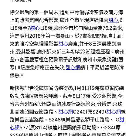
除夕過后的第一個周末,遭到中等偏弱冷空氣及南方海
上的熱濕氣團配合影響,廣州全市呈現連續降雨
甜心
,6
日8時至7
甜心
日8時,廣州全市均勻降雨量為76.2毫米,
這是廣州2018年第一場暴雨。從7晝夜間開端,自北而
來的強冷空氣慢慢影響
甜心
廣東,并于8日清晨達到廣
州,受其影響,廣州迎來近三年初次冷潮經過歷程。廣州
全市各區嚴寒橙色預警電子訊號和廣州市景象災難(嚴
寒)Ⅲ級應急呼應正在失效,
甜心網
請市平易近留意防冷
保熱。
新快報記者從廣東省防總得悉,1月8日19時廣東省防總
啟動防凍IV級應急呼應。截至8日17時,受冷潮影響,全
省共有5個路段因路面結冰履行路況管束,分辨是:京珠
北高速韶關云巖路段、
甜心網
G240(原S249)
甜心網
線
路樂昌云巖路段、S248線樂昌慶云獅子山路段、 G
甜
心網
537(原S114)線連州豐陽鎮熏風坳段、G234(原
S259)線連州山塘段。原經上述路段的車輛已分流至相