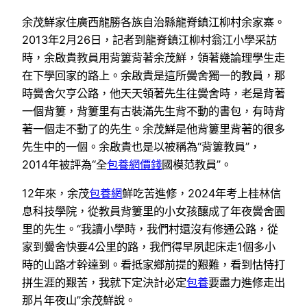
余茂鮮家住廣西龍勝各族自治縣龍脊鎮江柳村余家寨。
2013年2月26日，記者到龍脊鎮江柳村翁江小學采訪
時，余啟貴教員用背簍背著余茂鮮，領著幾論理學生走
在下學回家的路上。余啟貴是這所黌舍獨一的教員，那
時黌舍欠亨公路，他天天領著先生往黌舍時，老是背著
一個背簍，背簍里有古裝滿先生背不動的書包，有時背
著一個走不動了的先生。余茂鮮是他背簍里背著的很多
先生中的一個。余啟貴也是以被稱為“背簍教員”，
2014年被評為“全
包養網價錢
國模范教員”。
12年來，余茂
包養網
鮮吃苦進修，2024年考上桂林信
息科技學院，從教員背簍里的小女孩釀成了年夜黌舍園
里的先生。“我讀小學時，我們村還沒有修通公路，從
家到黌舍快要4公里的路，我們得早夙起床走1個多小
時的山路才幹達到。看抵家鄉前提的艱難，看到怙恃打
拼生涯的艱苦，我就下定決計必定
包養
要盡力進修走出
那片年夜山”余茂鮮說。