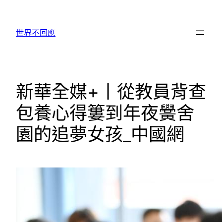
跳
至
世界不回應
主
要
內
容
新華全媒+丨從教員背查
包養心得簍到年夜黌舍
園的追夢女孩_中國網