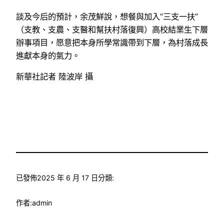
談及今后的預計，余茂鮮說，想餐與加入“三支一扶”
（支教、支農、支醫和幫扶村落復興）高校結業生下層
辦事項目，愿意把本身所學常識帶到下層，為村落成長
進獻本身的氣力。
新華社記者 陸波岸 攝
已發佈
2025 年 6 月 17 日
分類:
作者:
admin