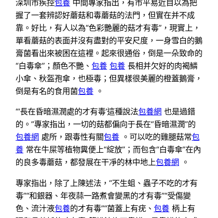
深圳市疾控
包養
中間專家指出，有市平易近自以為把
握了一套辨認好蘑菇和毒蘑菇的法門，但實在并不成
靠。好比，有人以為“色彩艷麗的菇才有毒”，現實上，
單看蘑菇的表面并沒有盡對的平安尺度，一身雪白的鵝
膏菌看出來被困在這裡。起來很通俗，倒是一朵致命的
“白毒傘”；顏色不艷、
包養
包養
長相并欠好的肉褐鱗
小傘、秋盔孢傘，也極毒；但異樣很美麗的橙蓋鵝膏，
倒是有名的食用菌
包養
。
“‘長在昏暗濕潤處的才有毒’這種說法
包養網
也是過錯
的。”專家指出，一切的菇都偏向于長在“昏暗濕潤”的
包養網
處所，跟毒性有關
包養
。可以吃的雞腿菇常
包
養
常在牛屎等植物糞便上“綻放”；而包含“白毒傘”在內
的良多毒蘑菇，都發展在干凈的林中地上
包養網
。
專家指出，除了上陳述法，“不生蛆、蟲子不吃的才有
毒”“和銀器、年夜蒜一路煮會變黑的才有毒”“受傷變
色、流汁液
包養
的才有毒”“菌蓋上有疣、
包養
柄上有