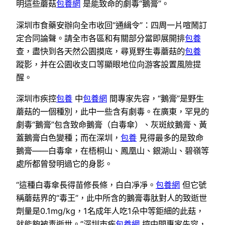
明這些蘑菇
包養網
是能致命的劇毒“鵝膏”。
深圳市食藥安辦向全市收回“通緝令”：四周一片喧鬧訂
定合同論聲。請全市各區和有關部分當即展開排
包養
查，盡快到各天然公園摸底，尋覓野生毒蘑菇的
包養
蹤影，并在公園收支口等顯眼地位向游客設置風險提
醒。
深圳市疾控
包養
中
包養網
間專家先容，“鵝膏”是野生
蘑菇的一個種別，此中一些含有劇毒。在廣東，罕見的
劇毒“鵝膏”包含致命鵝膏（白毒傘）、灰斑紋鵝膏、黃
蓋鵝膏白色變種；而在深圳，
包養
見得最多的是致命
鵝膏——白毒傘，在梧桐山、鳳凰山、銀湖山、碧嶺等
處所都曾發明過它的身影。
“這種白毒傘長得苗修長條，白白凈凈。
包養網
但它號
稱蘑菇界的“毒王”，此中所含的鵝膏毒肽對人的致逝世
劑量是0.1mg/kg，1名成年人吃1朵中等鉅細的此菇，
就能夠被毒逝世。”深圳市疾
包養網
控中間專家先容，