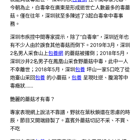
今朝為止，白毒傘在廣東是形成逝世亡人數最多的毒蘑
菇。僅在往年，深圳就至多陳述了3起白毒傘中毒事
務。
深圳市疾控中間專家提示，除了“白毒傘”，深圳近年也
有不少人由於誤食其他毒菇而倒下。2019年3月，深圳
2名男人采食山上
包養網
的蘑菇被撂倒；2018年5月，
深圳沙井2名男子在鳳凰山采食野蘑菇中毒，此中一人
不幸離世；2018年5月，深圳
包養
坪山一家5口吃了從
炮臺山采回
包養
的小蘑菇，
包養
呈現吐逆、腹瀉等中
毒癥狀……
艷麗的蘑菇才有毒？
專家表現網上說法不靠譜，野就在葉秋鎖還在思慮的時
辰，節目又開端錄製了。嘉賓外蘑菇切記不采、不買、
不吃