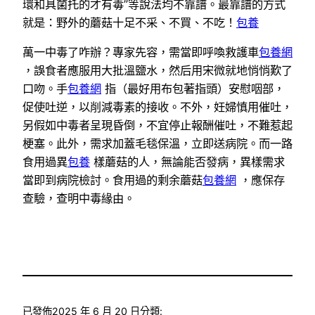
環和具菌托的才有毒”等說法均不靠譜。最靠譜的方式
就是：野外的蘑菇十足不采、不買、不吃！
包養
萬一中毒了咋辦？專家先容，需當即呼喚救護車
包養網
，誤食者應服用大批溫鹽水，然后用宋微就地悄悄歎了
口吻。手
包養網
指（最好用布包著指頭）安慰咽部，
促使吐逆，以削減毒素的接收。不外，妊婦慎用催吐，
另假如中毒者呈現昏倒，不宜停止報酬催吐，不難惹起
梗塞。此外，需求加蓋毛毯保溫，立即送病院。而一路
食用過異
包養
樣蘑菇的人，無論能否發病，異樣需求
當即到病院檢討。食用過的剩余蘑菇
包養網
，應保存
查驗，查明中毒緣由。
已發佈
2025 年 6 月 20 日
分類: