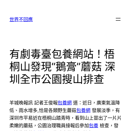
跳
至
世界不回應
主
要
內
容
有劇毒臺包養網站！梧
桐山發現“鵝膏”蘑菇 深
圳全市公園搜山排查
羊城晚報訊 記者王俊報
包養網
道：近日，廣東氣溫降
低、雨水增多,恰是各類野生蘑菇
包養網
發展淡季，有
深圳市平易近在梧桐山踏青時，看到山上冒出了一片片
柔嫩的蘑菇，公園治理職員接報后參加
包養
檢查，發