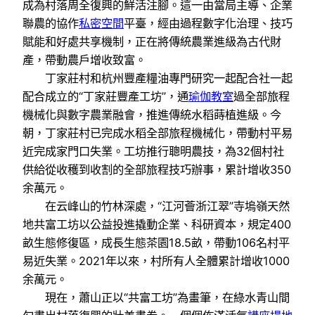
成為村落周全復興的鮮活注腳。這一由當局主導、企業
聯農的協作
私密空間
平臺，經由過程數字化治理、技巧
賦能和好處共享機制，正在將傳統農業進級為古代財
產，帶動農戶增收致富。
丁家莊村和杭州豐產糧油專門研究一起配合社一起
配合成立的“丁家莊豐產工坊”，通
瑜伽教室
過全部旅程
機械化與數字農業融會，推進傳統水稻蒔植進級。今
朝，丁家莊村已完成水稻全部旅程機械化，帶動村平易
近完成家門口失業。工坊推行聰明農技，為32個村社
供給從收穫到收割的全部旅程技巧辦事，累計增收350
余萬元。
在云峰山的竹林深處，“江河薈浙江翠”寺塢嶺天然
地共富工坊以公益投進撬動企業、科研資本，規定400
畝生態修復區，成長生態茶園18.5畝，帶動106名村平
易近失業。2021年以來，村所有人全體累計增收1000
余萬元。
現在，蕭山正以“共富工坊”為畫筆，在綠水青山間