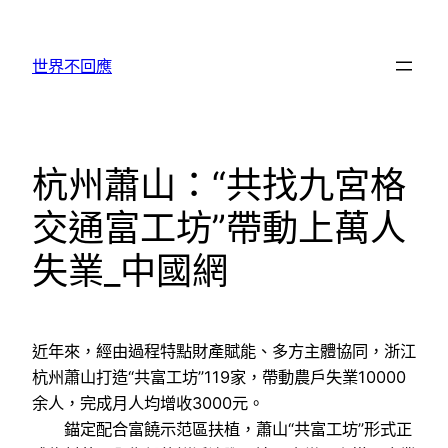
跳
至
世界不回應
主
要
內
容
杭州蕭山：“共找九宮格
交通富工坊”帶動上萬人
失業_中國網
近年來，經由過程特點財產賦能、多方主體協同，浙江
杭州蕭山打造“共富工坊”119家，帶動農戶失業10000
余人，完成月人均增收3000元。
錨定配合富饒示范區扶植，蕭山“共富工坊”形式正