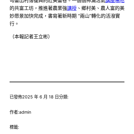
勾畫出村落復興的壯美畫卷。一個個佈滿活氣
講座場地
的共富工坊，推進著農業強
講授
、鄉村美、農人富的美
妙愿景加快完成，書寫著新時期 “兩山”轉化的活潑實
行。
（本報記者王立彬）
已發佈
2025 年 6 月 18 日
分類:
作者:
admin
標籤: