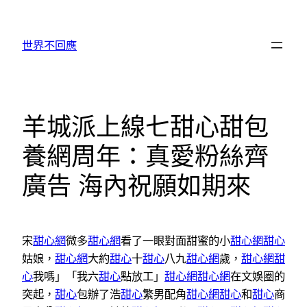
跳
至
世界不回應
主
要
內
容
羊城派上線七甜心甜包
養網周年：真愛粉絲齊
廣告 海內祝願如期來
宋
甜心網
微多
甜心網
看了一眼對面甜蜜的小
甜心網
甜心
姑娘，
甜心網
大約
甜心
十
甜心
八九
甜心網
歲，
甜心網
甜
心
我嗎」「我六
甜心
點放工」
甜心網
甜心網
在文娛圈的
突起，
甜心
包辦了浩
甜心
繁男配角
甜心網
甜心
和
甜心
商