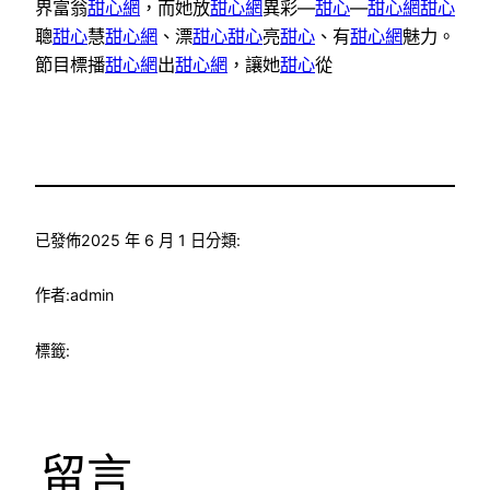
界富翁
甜心網
，而她放
甜心網
異彩—
甜心
—
甜心網
甜心
聰
甜心
慧
甜心網
、漂
甜心
甜心
亮
甜心
、有
甜心網
魅力。
節目標播
甜心網
出
甜心網
，讓她
甜心
從
已發佈
2025 年 6 月 1 日
分類:
作者:
admin
標籤:
留言