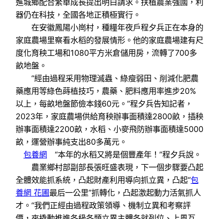
進城鄉配合繁華成長提出明白請求。扶植農業強國，利
器仍在科技，全國各地正積極實行。
在安徽鳳陽小崗村，種糧年夜戶程夕兵正在本身的
家庭農場里察看水稻的發展情形。他的家庭農場建有尺
度化育秧工場和1080平方米倉儲用房，流轉了700多
畝地盤。
“經由過程采用物理滅蟲、綠瘦弱田、削減化肥農
藥應用等綠色蒔植技巧，農藥、肥料應用率進步20%
以上，每畝地盤節儉本錢60元。”程夕兵告知記者，
2023年，家庭農場供給育秧辦事面積達2800畝，插秧
辦事面積達2200畝，水稻、小麥飛防辦事面積達5000
畝，運營辦事純支出80多萬元。
包養網
“本年的水稻又將是個豐產年！”程夕兵說。
農業鄉村部副部長張旺盛表現，下一個步驟要凸起
全體效能抓系統，凸起財產利用導向抓立異，凸起“
包
養網 花圃
最后一公里”抓轉化，凸起激起動力活氣抓人
才。“我們正經由過程政策領導、機制立異和考察評
價，來撬動推進各級各類立異主體各就列位、上風互