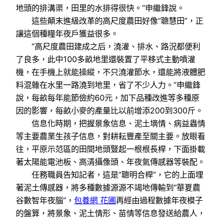
地頭的排溝渠，田里的水排得很快。”申繼鋒說。
這些顛末進級改革的高尺度農田好像“聰慧田”，正
讓這個種糧年夜戶獲益很多。
“高尺度農田建成之后，澆灌、排水、路況都便利
了良多，此中100多畝地里還裝置了平移式主動噴灌
機，在手機上就能操縱，不只澆灌節水，還能將液體肥
料混雜在水里一路澆到地里，省了不少人力。”申繼鋒
說，每畝每年能節儉約60元，加下品種改進等多種原
因的影響，每畝小麥的產量比以前增添200到300斤。
信息化時期，把握景象信息、泥土墑情、病益蟲情
等主要農業生孩子信息，對耕耘豐產至關主要。放眼看
往，平原示范區的田間地頭豎起一根根長桿，下面掛載
著太陽能電池板、高清攝像頭、年夜氣傳感器等裝配。
任務職員告知記者，這是“聰明合桿”，它的上面埋
著泥土傳感器，將多種數據源源不竭地傳輸到“華夏農
谷數智年夜腦”，
包養網 花圃
再經由過程數據年夜模子
的盤算，將景象、泥土情形、苗情等信息發送給農人，