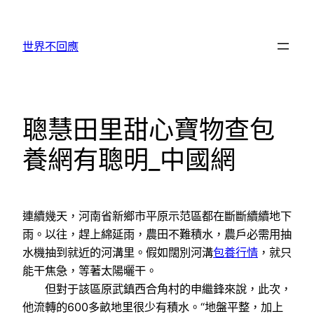
跳
至
世界不回應
主
要
內
容
聰慧田里甜心寶物查包
養網有聰明_中國網
連續幾天，河南省新鄉市平原示范區都在斷斷續續地下
雨。以往，趕上綿延雨，農田不難積水，農戶必需用抽
水機抽到就近的河溝里。假如闊別河溝
包養行情
，就只
能干焦急，等著太陽曬干。
但對于該區原武鎮西合角村的申繼鋒來說，此次，
他流轉的600多畝地里很少有積水。“地盤平整，加上