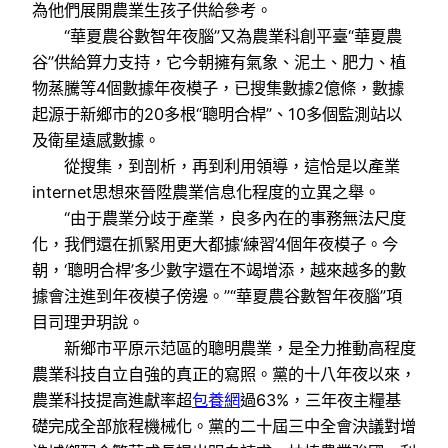
為他們展開農業生孩子供給參考。
“華夏農谷數智年夜腦”又為農業科創平臺“華夏農
谷”供給算力支持，它今朝擁有氣象、泥土、肥力、植
物蒸騰等4個數據年夜模子，已搜集數據2億條，數據
起源于新鄉市的20多根“聰明合桿”、10多個監測站以
及衛星遠感數據。
從搜集，到剖析，再到利用領導，這恰是以產業
internet思想來晉陞農業信息化程度的立異之舉。
“由于農業分歧于產業，良多內在的事務無法尺度
化，我們還在抓緊用更大都據‘練習’4個年夜模子。今
朝，‘聰明合桿’多少數字還在不竭增添，越來越多的數
據會注進到年夜模子傍邊。”“華夏農谷數智年夜腦”項
目司理尹玥說。
新鄉市平原示范區的聰明農業，是全力推動高程度
農業科技自立自強的真正的寫照。黨的十八年夜以來，
農業科技提高進獻率超
包養網
過63%，三年夜主糧基
礎完成全部旅程機械化。黨的二十屆三中全會決議對增