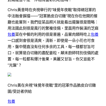
Chris黃昔時在央視舉行的“味覺年夜戰”取得總冠軍的
中法融會摒擋——“冠軍脆皮白切雞”現在你在他開的餐
廳也能嘗到。我們從菜品照片就能看出擺盤很是簡略：
用法國此刻很是風行的繁複伎倆，里面用作裝潢的芝麻
包養
菜在中餐的利用的很是普遍，品嘗肉類時吃上
包養
一口感到會很是清爽、清新，即使是一朵小花也可食
用，盤中簡直沒有任何多余的工具，每一樣都甘旨可
口，就算是白切雞的盡配姜粒，顛末廚師特別伎倆的處
置，每一粒都有爆汁後果，美麗又甘旨，你又豈能不
“光盤”？
Chris黃在央視“味覺年夜戰”里的冠軍作品脆皮白切雞
圖/受訪者供給
包養