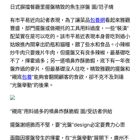
日式摒擋餐廳里擺盤精致的魚生拼盤 圖/范子晴
有市平易近向記者表現，為了讓菜品
包養網
看起來雅觀
豐盛，部門擺盤或做襯托的工具用料過度，一些“裝潢”
配菜實在是可以吃的。該市平易近表現本身曾吃到過小
姑娘進內間拿出奶瓶和貓糧，餵了些水和食品。小辣椒
炒牛肉只要幾片牛肉，但擺盤又有良多辣椒，最基礎吃
不了，揮霍過多；另一道噴鼻炸酥脆蝦，底下有一年夜
盤炸過的麥片，但最基礎沒人往吃。精致雅觀的擺盤和
“襯底
包養
”能夠會翻開顧客的食欲，卻不克不及到達
“光盤舉動”的後果。
“襯底”用料過多的噴鼻炸酥脆蝦 圖/受訪者供給
擺盤謝絕脆而不堅，要“光盤”design必定要費力心思
面臨因擺盤發生的揮霍，在“光盤舉動”展開下，廣州不