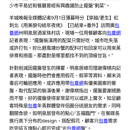
少市平易近和餐廳曾經有興趣識防止擺盤“剩菜”。
羊城晚報全媒體記者9月1日薄暮時分【穿越/更生】紅
刺北《用美貌勾結年夜佬》【已結束+番外】訪問廣
包
養網
州明泉居酒家珠村店，現場一位用餐顧客向
包養網
記者表現：“擺盤裝潢用的配菜只需好吃，城市吃失落
或許打包。好比避風塘炒蟹的配料打包回家可以用來蒸
排骨和撈面，那盡對是哪里都找不到的頂級甘旨。”
針對削減因擺盤發生的揮霍，明泉居總司理謝偉棋向記
者表現，擺盤時他們會應用假花、假草等資料，顛末消
毒后可輪迴應用，或許應用帶
包養網
有優美圖案的餐
盤，取代配菜的裝潢後果，謝偉棋指出，擺盤要謝絕脆
而不堅，好的擺盤使得家常菜可以或許上層次，知足顧
客特殊是
包養
年青群體發伴侶圈分送朋友的需求，同時
翻開食欲。如明泉居發布的點心“五福臨門”，在餐碟長
進行高下分布的design，搭配假花，顧客只
包養
需求
吃完這五塊點心即可完成“光
包養網
盤”。