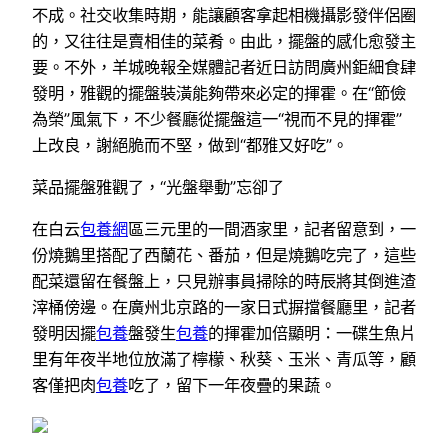
不成。社交收集時期，能讓顧客拿起相機攝影發伴侶圈
的，又往往是賣相佳的菜肴。由此，擺盤的感化愈發主
要。不外，羊城晚報全媒體記者近日訪問廣州鉅細食肆
發明，雅觀的擺盤裝潢能夠帶來必定的揮霍。在“節儉
為榮”風氣下，不少餐廳從擺盤這一“視而不見的揮霍”
上改良，謝絕脆而不堅，做到“都雅又好吃”。
菜品擺盤雅觀了，“光盤舉動”忘卻了
在白云
包養網
區三元里的一間酒家里，記者留意到，一
份燒鵝里搭配了西蘭花、番茄，但是燒鵝吃完了，這些
配菜還留在餐盤上，只見辦事員掃除的時辰將其倒進渣
滓桶傍邊。在廣州北京路的一家日式摒擋餐廳里，記者
發明因擺
包養
盤發生
包養
的揮霍加倍顯明：一碟生魚片
里有年夜半地位放滿了檸檬、秋葵、玉米、青瓜等，顧
客僅把肉
包養
吃了，留下一年夜疊的果蔬。