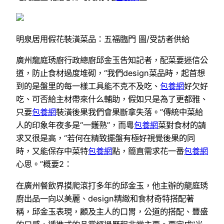
明泉居用假花裝潢菜品：五福臨門 圖/受訪者供給
廣州龍庭琇廚行政總廚邱金玉告知記者，配菜要迷信公
道，防止食材過度堆砌，“我們design菜品時，起首想
到的是盤里的每一樣工具能不克不及吃、
包養網
好欠好
吃、可否給主材帶來什么輔助，假如只是為了更都雅、
只要
包養網
裝潢後果我們會果斷拿失落。”傳統中菜給
人的印象年夜多是“一鑊熟”，而粵
包養網
菜對食材的請
求又很是高，“若何在精致擺盤有極好視覺後果的同
時，又能保存中菜特
包養網
點，簡直需求花一番
包養網
心思。”概要2：
在廣州餐飲界摸爬滾打多年的邱金玉，他主辦的龍庭琇
廚出品一向以美麗、design精緻和食材奇特搭配著
稱，邱金玉表現，顧及主人的口胃，公道的搭配、豐盛