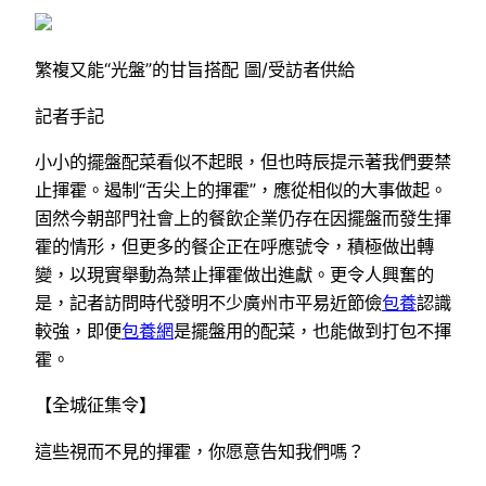
繁複又能“光盤”的甘旨搭配 圖/受訪者供給
記者手記
小小的擺盤配菜看似不起眼，但也時辰提示著我們要禁
止揮霍。遏制“舌尖上的揮霍”，應從相似的大事做起。
固然今朝部門社會上的餐飲企業仍存在因擺盤而發生揮
霍的情形，但更多的餐企正在呼應號令，積極做出轉
變，以現實舉動為禁止揮霍做出進獻。更令人興奮的
是，記者訪問時代發明不少廣州市平易近節儉
包養
認識
較強，即便
包養網
是擺盤用的配菜，也能做到打包不揮
霍。
【全城征集令】
這些視而不見的揮霍，你愿意告知我們嗎？