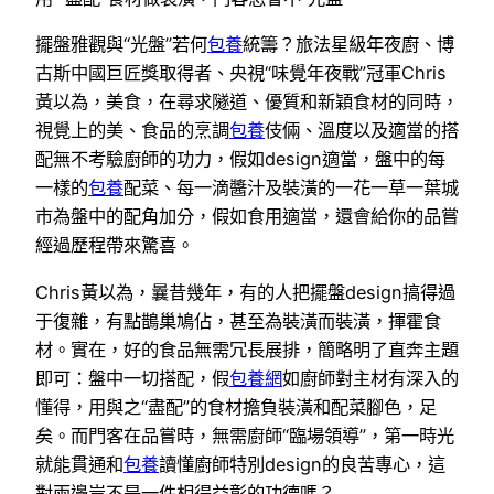
擺盤雅觀與“光盤”若何
包養
統籌？旅法星級年夜廚、博
古斯中國巨匠獎取得者、央視“味覺年夜戰”冠軍Chris
黃以為，美食，在尋求隧道、優質和新穎食材的同時，
視覺上的美、食品的烹調
包養
伎倆、溫度以及適當的搭
配無不考驗廚師的功力，假如design適當，盤中的每
一樣的
包養
配菜、每一滴醬汁及裝潢的一花一草一葉城
市為盤中的配角加分，假如食用適當，還會給你的品嘗
經過歷程帶來驚喜。
Chris黃以為，曩昔幾年，有的人把擺盤design搞得過
于復雜，有點鵲巢鳩佔，甚至為裝潢而裝潢，揮霍食
材。實在，好的食品無需冗長展排，簡略明了直奔主題
即可：盤中一切搭配，假
包養網
如廚師對主材有深入的
懂得，用與之“盡配”的食材擔負裝潢和配菜腳色，足
矣。而門客在品嘗時，無需廚師“臨場領導”，第一時光
就能貫通和
包養
讀懂廚師特別design的良苦專心，這
對兩邊豈不是一件相得益彰的功德嗎？