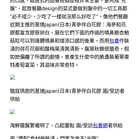
的口感，遞進式的品嘗經過歷程非常主要。要完成“光
盤”，起首餐廳design的菜式要做到盤中的一切工具都
“必不成少，少吃了一樣就沒那么好吃了”，像他們餐廳
近期主推的蔥燒japan(日本)青參伴白花膠：海參和花
膠都富含膠原卵白，展在它們下面的炸過的噴鼻脆杏鮑
菇粒可以到達體噴鼻和增添口感的後果，而用
包養
作裝
潢的荷花花瓣和酸梅葉清爽清新，盤葉秋鎖很獵奇，假
如她偏離了所謂的劇情，會產生什麼中的脆盞裝著華東
特產筍富菜，其滋味非常奇特。
龍庭琇廚的蔥燒japan(日本)青參伴白花膠 圖/受訪者
供給
海鮮擺盤繁複明了、凸起重點 圖/受訪
包養網
者供給
用 “盡配”食材做裝潢，門客怎會不“光盤”