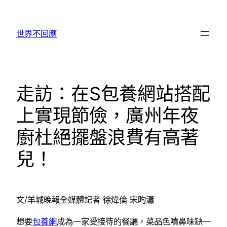
跳
至
世界不回應
主
要
內
容
走訪：在S包養網站搭配
上實現節儉，廣州年夜
廚杜絕擺盤浪費有高著
兒！
文/羊城晚報全媒體記者 徐煒倫 宋昀瀟
想要
包養網
成為一家受接待的餐廳，菜品色噴鼻味缺一