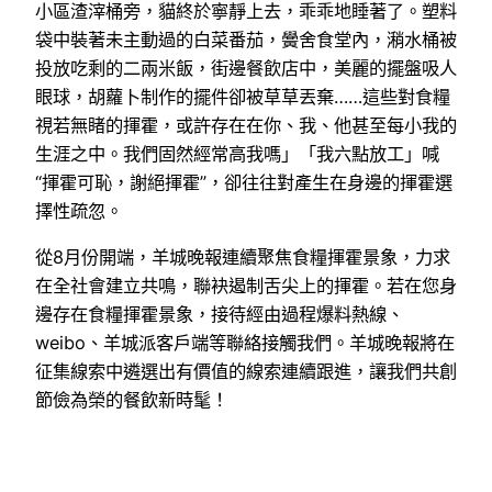
小區渣滓桶旁，貓終於寧靜上去，乖乖地睡著了。塑料
袋中裝著未主動過的白菜番茄，黌舍食堂內，潲水桶被
投放吃剩的二兩米飯，街邊餐飲店中，美麗的擺盤吸人
眼球，胡蘿卜制作的擺件卻被草草丟棄……這些對食糧
視若無睹的揮霍，或許存在在你、我、他甚至每小我的
生涯之中。我們固然經常高我嗎」「我六點放工」喊
“揮霍可恥，謝絕揮霍”，卻往往對產生在身邊的揮霍選
擇性疏忽。
從8月份開端，羊城晚報連續聚焦食糧揮霍景象，力求
在全社會建立共鳴，聯袂遏制舌尖上的揮霍。若在您身
邊存在食糧揮霍景象，接待經由過程爆料熱線、
weibo、羊城派客戶端等聯絡接觸我們。羊城晚報將在
征集線索中遴選出有價值的線索連續跟進，讓我們共創
節儉為榮的餐飲新時髦！