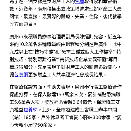
為了進一個步驟進步財產工人的
包養
取得感和幸福指
數，近幾年，廣州積極出臺政策增進處理好財產工人最
關懷、最直接、最實際的醫療、失業、住房、後代就學
等方面題目。
廣州市來穗職員辦事治理局副局長陳運則先容，近五年
來約10.2萬名來穗職員經由過程積分制進戶廣州，此中
九成以上在“技巧才能”和“急需工種或個人工作標準”“特
別技巧、特別艱難行業”“高新技巧企業立異研發”等目
標取得加分，充足表現了對財產工人的關懷追蹤關心，
讓
包養網
更多財產工人共享經濟社會成長結果。
在醫療保證方面，李勁夫表現，廣州奉行職工醫療合作
保證打算，在保人數達153萬余人次，累計補貼患病職
工5.6萬余人次，發放補貼金額2.64億元，保證職工安
康權益
包養網
。此外，全市還建成工會職工辦事中間
（站）195家、戶外休息者工會愛心驛站300余家、“愛
心母親小屋”750余家。