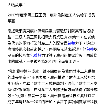
人物故事：
2017年度南粵工匠王勇：廣州為財產工人供給了成長
平臺
南邊電網廣東廣州供電局電力實驗研討院高等技巧總
監，三級人員王勇扎根電力行業已有20余年，在以他
為代表的電力行業財產工人的配合盡
包養
力下，這些年
廣州停電次數越來越少、停電時光越來越短。他
包養
以
堅實的技巧氣
包養網
力守護了廣州的萬家燈火。由於傑
出的成就，王勇被評為2017年度南粵工匠。
“我能獲得這些成就，離不開廣州為我們財產工人供給
的成長平臺。”王勇表現，廣州構建了財產工人技巧培
訓系統、立異了財產工人成長軌制、強化了財產工人支
持保證系統等，在財產工人步隊扶植方面獲得了諸多成
效。“例如，曩昔十余年，廣州供電局科技立異經費完
成了年均15%—20%的增加，承當了多項國度嚴重科技