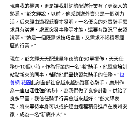
現自我的機遇，更是讓我對網約配送行業有了更深入的
熟悉。”彭文輝說，以前，他感到送外賣只是一個別力
活，后來經由過程競賽才發明，一名優良的外賣騎手需
求具有溝通、處置突發事務等才能，還要有路況平安認
識等。“這是一個既需求技巧含量，又需求不竭積聚經
歷的行業。”
現在，彭文輝天天配送量年夜約在50單擺佈，天天任
務9-10個小時。作為行業的一名“老”騎手，他還會培訓
站點新來的同事，輔助他們盡快習氣騎手的任務。“
包
養網 花園
此刻全部社會越來越追蹤關心騎手，廣州作
為一座包涵性強的城市，為我們做了良多計劃、供給了
良多平臺，我信任騎手行業會越來越好。”彭文輝表
現，將來等待本身可以或許經由過程積分進戶在廣州安
家，成為一名“新廣州人”。