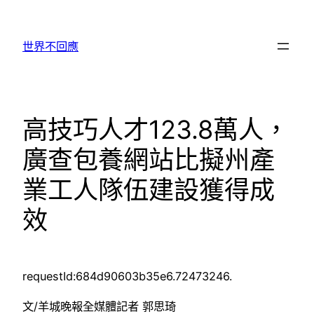
跳
至
世界不回應
主
要
內
容
高技巧人才123.8萬人，
廣查包養網站比擬州產
業工人隊伍建設獲得成
效
requestId:684d90603b35e6.72473246.
文/羊城晚報全媒體記者 郭思琦