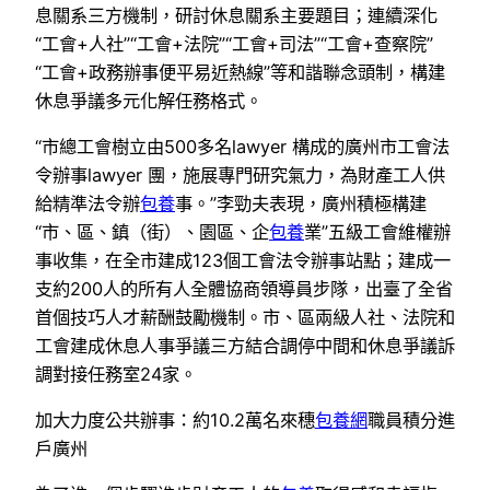
息關系三方機制，研討休息關系主要題目；連續深化
“工會+人社”“工會+法院”“工會+司法”“工會+查察院”
“工會+政務辦事便平易近熱線”等和諧聯念頭制，構建
休息爭議多元化解任務格式。
“市總工會樹立由500多名lawyer 構成的廣州市工會法
令辦事lawyer 團，施展專門研究氣力，為財產工人供
給精準法令辦
包養
事。”李勁夫表現，廣州積極構建
“市、區、鎮（街）、園區、企
包養
業”五級工會維權辦
事收集，在全市建成123個工會法令辦事站點；建成一
支約200人的所有人全體協商領導員步隊，出臺了全省
首個技巧人才薪酬鼓勵機制。市、區兩級人社、法院和
工會建成休息人事爭議三方結合調停中間和休息爭議訴
調對接任務室24家。
加大力度公共辦事：約10.2萬名來穗
包養網
職員積分進
戶廣州