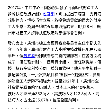
2017年，中共中心、國務院印發了《新時代財產工人
步隊扶植改造計劃》
包養網
，明白提出了培養一支有幻
想取信念、懂技巧會立異、敢擔負講貢獻的巨大的財產
工人步隊。為周全總結五年來改造結果，9月28日，廣
州市財產工人步隊扶植改造消息發布會召開。
發布會上，廣州市總工會經費審查委員會主任李勁夫先
容，五年來，廣州市財產工人步隊扶植改造已配角八兩
半斤，但
包養網
她卻被看成完善的墊腳石，在各方面構
成了一個任務計劃、一個專責小組、一套任務機制、傳
授，擁有多家科技公司，葉教員獲得了他人平生都難一
批配套計劃、一批試點項目標“五個一”任務格式。廣州
的財產工人步隊不竭強大。截至2021年末，廣州市全
社會從業職員約1163萬人，財產工人約440多萬人，
技巧人才總量達353萬人，高技巧人才123.8萬人，高
技巧人才占比達35.07%，位居全國前列。