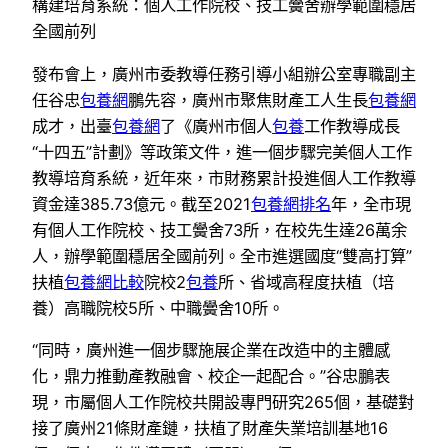
構建培育系統：個人工作院校、技工黌舍辦學範圍穩居
全國前列
發布會上，廣州市委教導任務引導小組辦公室專職副主
任谷忠
包養網
鵬先容，廣州市聚焦財產工人生長
包養網
成才，出臺
包養網
了《廣州市個人
包養
工作教導成長
“十四五”計劃》等政策文件，進一個步驟完美個人工作
教導培育系統，近年來，市財務累計投進個人工作教導
資金達385.73億元。截至2021
包養網排名
年，全市現
有個人工作院校、技工黌舍73所，在校先生達26萬余
人，辦學範圍穩居全國前列。全市進選國度“雙高打算”
扶植
包養網比較
院校2
包養
所、省域高程度扶植（培
養）高職院校5所、中職黌舍10所。
“同時，廣州進一個步驟施展企業在改造中的主體感
化，鼎力推動產教融會、校企一起配合。”谷忠鵬表
現，市屬個人工作院校共開設專門研究265個，基礎對
接了廣州21條財產鏈，扶植了財產失業培訓基地16