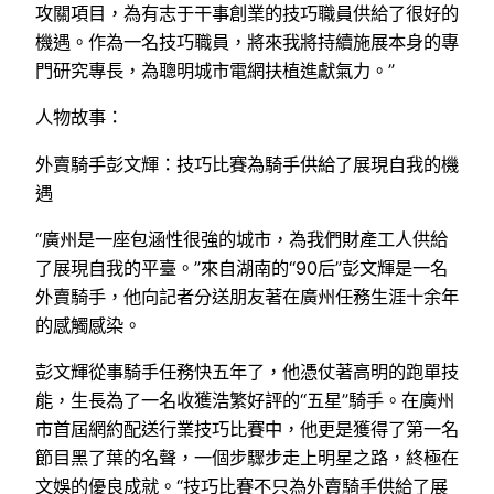
攻關項目，為有志于干事創業的技巧職員供給了很好的
機遇。作為一名技巧職員，將來我將持續施展本身的專
門研究專長，為聰明城市電網扶植進獻氣力。”
人物故事：
外賣騎手彭文輝：技巧比賽為騎手供給了展現自我的機
遇
“廣州是一座包涵性很強的城市，為我們財產工人供給
了展現自我的平臺。”來自湖南的“90后”彭文輝是一名
外賣騎手，他向記者分送朋友著在廣州任務生涯十余年
的感觸感染。
彭文輝從事騎手任務快五年了，他憑仗著高明的跑單技
能，生長為了一名收獲浩繁好評的“五星”騎手。在廣州
市首屆網約配送行業技巧比賽中，他更是獲得了第一名
節目黑了葉的名聲，一個步驟步走上明星之路，終極在
文娛的優良成就。“技巧比賽不只為外賣騎手供給了展