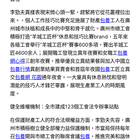
李勁夫異樣表現宋微心頭一緊，趕緊將它從花叢裡拉出
來。，個人工作技巧比賽充足施展了財產
包養
工人在廣
州城市扶植和成長中的中堅和骨干感化。廣州市總工會
積極打造“羊城工匠杯”休息和技巧比賽brand，五年來
各級工會舉行“羊城工匠杯”賽事600多項，賽出羊城工
匠4600余人；展開職工發現立異年夜賽和女職工
包養
網心得
三創年夜賽，推舉優良立異結果餐與加入中國立
包養行情
異創業結果買賣會和首屆年夜國
包養
工匠立異
交
包養網 花園
通年夜會。一大量具有休息熱忱和發明
潛能的技巧人才鋒芒畢露，展現生產業工人的時期風
度。
健全維權機制：全市建成123個工會法令辦事站點
在保護財產工人的符合法規權益方面，李勁夫先容，廣
州市積極樹立健全部權力益保護機制，市當局保持每年
召
包養
開與市總工會的聯席會議
包養
，推進完美和諧休