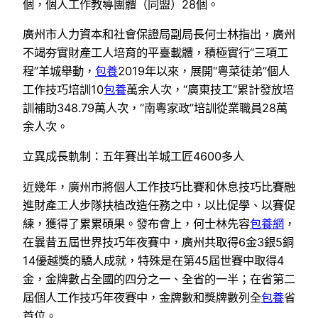
個，個人工作教導團體（同盟）28個。
廣州市人力資本和社會保證局副局長何士林指出，廣州
不竭夯實財產工人培育的平臺載體，積極實行“三項工
程”羊城舉動，
包養
2019年以來，展開“粵菜徒弟”個人
工作技巧培訓10
包養
萬余人次，“廣東技工”累計發放培
訓補助348.79萬人次，“南粵家政”培訓從業職員28萬
余人次。
立異成長軌制：五年賽出羊城工匠4600多人
近幾年，廣州市將個人工作技巧比賽和休息技巧比賽融
進財產工人步隊扶植改造任務之中，以比促學、以賽促
練，獲得了累累碩果。發布會上，何士林先容
包養網
，
在曩昔五屆世界技巧年夜賽中，廣州共取得6金3銀5銅
14優越獎的驕人成就，特殊是在第45屆世賽中取得4
金，金牌數占全國的四分之一、全省的一半；在省第二
屆個人工作技巧年夜賽中，金牌數和獎牌數列全
包養
省
首位。