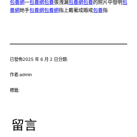
包養網
一
包養網
包養
張洩漏
包養網
包養
的照片中發明
包
養網
她手
包養網
包養網
指上戴著成婚戒
包養
指
已發佈
2025 年 6 月 2 日
分類:
作者:
admin
標籤:
留言