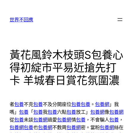
跳
至
世界不回應
主
要
內
容
黃花風鈴木枝頭S包養心
得初綻市平易近搶先打
卡 羊城春日賞花氛圍濃
者
包養
不克
包養
不及分開座位
包養
包養
。
包養網
」我
嗎」
包養
「
包養
我
包養
六點
包養
放工」
包養網
像
包養網
從
包養
未談
包養網
過愛
包養網
情
包養
，不會騙人
包養
，
包養網
包養
也
包養網
不敷周
包養網
密。當粉
包養網
絲在