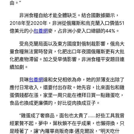
由。”
非洲食糧自給才能全體缺乏。結合國數據顯示，
2018年至2020年，非洲從俄羅斯和烏克蘭入口價值51
億美元的小
包養網
麥，占非洲小麥入口總額的44%。
受烏克蘭局面以及東方國度對俄制裁影響，俄烏大
量食糧無法實時發貨，化肥出口年夜國俄羅斯更有大批
化肥產物滯留。加之受旱情影響，非洲食糧平安題目連
續加劇。
貝琳
包養網
達和女兒相依為命，她的菲薄支出除了
應付日常收入，還要付出存款。她先容，比來面包和雞
蛋價錢都在漲，家里一周只能在禮拜日買一點雞蛋吃，
食品也換成更廉價的，好比從肉換成豆子。
“雞蛋成了奢靡品，面包也太貴了……好些工具我曾
經累贅不起，夢中，葉秋鎖不在乎成果，也懶得換，只
是睡著了，讓”內羅畢商販奇庫·邁克爾說，“明天吃什