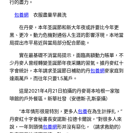
行的盡力。
包養網
衣服盡量早晨洗
在丹麥，本年圣誕節和新大年夜或許要比今年更
黑、更冷。動力危機對通俗人生涯的影響浮現，本地當
局提出市平易近與當局部分配合節能。
實在最基礎不消當局提示，面臨高額動力賬單，不
少丹麥人曾經轉變圣誕節年夜采購的習氣。據丹麥紅十
字會統計，本年請求圣誕節日補助的丹
包養網
麥家庭到
達兩萬戶，而往年只要1.5萬戶。
這是2021年4月21日拍攝的丹麥哥本哈根一家咖
啡館的戶外餐區。新華社發（安德斯·孔斯豪攝）
“本年情形很是特別，更多人
包養
在為生計掙扎，”
丹麥紅十字會秘書長安諾斯·拉德卡爾說，“對很多人來
說，一年到頭情
包養網
形并沒有惡化，（請求救助的）