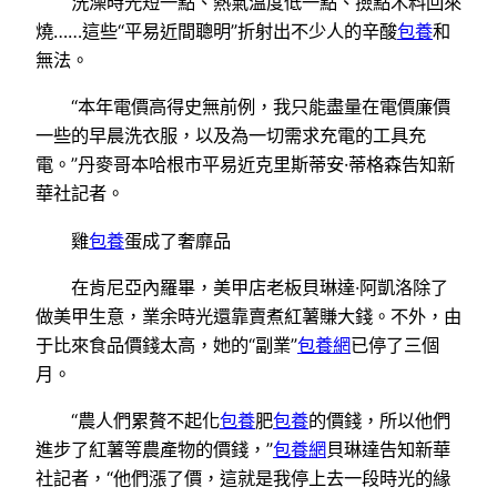
洗澡時光短一點、熱氣溫度低一點、撿點木料回來
燒……這些“平易近間聰明”折射出不少人的辛酸
包養
和
無法。
“本年電價高得史無前例，我只能盡量在電價廉價
一些的早晨洗衣服，以及為一切需求充電的工具充
電。”丹麥哥本哈根市平易近克里斯蒂安·蒂格森告知新
華社記者。
雞
包養
蛋成了奢靡品
在肯尼亞內羅畢，美甲店老板貝琳達·阿凱洛除了
做美甲生意，業余時光還靠賣煮紅薯賺大錢。不外，由
于比來食品價錢太高，她的“副業”
包養網
已停了三個
月。
“農人們累贅不起化
包養
肥
包養
的價錢，所以他們
進步了紅薯等農產物的價錢，”
包養網
貝琳達告知新華
社記者，“他們漲了價，這就是我停上去一段時光的緣