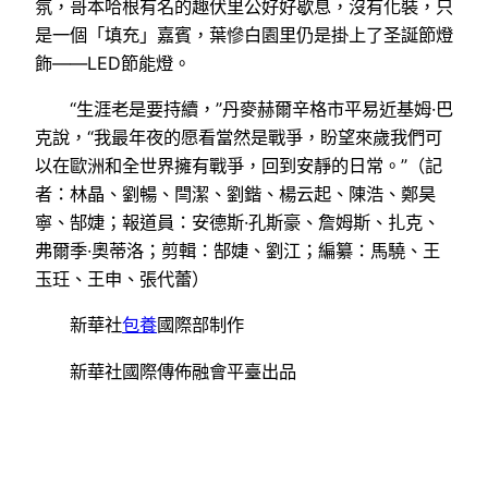
氛，哥本哈根有名的趣伏里公好好歇息，沒有化裝，只
是一個「填充」嘉賓，葉慘白園里仍是掛上了圣誕節燈
飾——LED節能燈。
“生涯老是要持續，”丹麥赫爾辛格市平易近基姆·巴
克說，“我最年夜的愿看當然是戰爭，盼望來歲我們可
以在歐洲和全世界擁有戰爭，回到安靜的日常。”（記
者：林晶、劉暢、閆潔、劉鍇、楊云起、陳浩、鄭昊
寧、郜婕；報道員：安德斯·孔斯豪、詹姆斯、扎克、
弗爾季·奧蒂洛；剪輯：郜婕、劉江；編纂：馬驍、王
玉玨、王申、張代蕾）
新華社
包養
國際部制作
新華社國際傳佈融會平臺出品