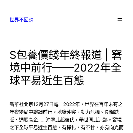
跳
至
世界不回應
主
要
內
容
S包養價錢年終報道 | 窘
境中前行——2022年全
球平易近生百態
新華社北京12月27日電 2022年，世界在百年未有之
年夜變局中躑躅前行。地緣沖突、動力危機、食糧缺
乏、通脹高企……沖擊此起彼伏，舉世同此涼熱。窘境
之下全球平易近生百態，有掙扎，有不甘，亦有向光而