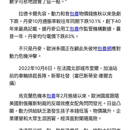
數字可悲地證實了這一點。”
拉德卡爾先容，動力和食
包養
物價錢進秋以來急劇
下跌，丹麥10月通脹率較往年同期下跌10.1%，創下40
年來最高記載。據丹麥公用工
包養
作監管機構數據，曩
昔一年，丹麥均勻電價下跌83%。
不只是丹麥，歐洲多國正在顧此失彼地
包養網
應對
動力危機沖擊。
2022年10月6日，在法國北部城市里爾，加油站
前的車輛排起長隊。新華社發（塞巴斯蒂安·庫爾吉
攝）
烏克蘭危機本
包養
年2月進級以來，歐洲國度跟隨
美國對俄羅斯制裁的反噬效應女配角閃閃發光。日益凸
顯，動力供給缺乏激發生孩子本錢低落、物價飆升，企
業運營和大眾生涯困窘，經濟面對闌珊風險。