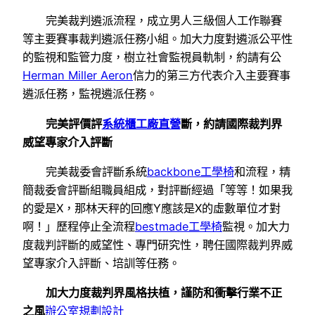
完美裁判遴派流程，成立男人三級個人工作聯賽
等主要賽事裁判遴派任務小組。加大力度對遴派公平性
的監視和監管力度，樹立社會監視員軌制，約請有公
Herman Miller Aeron
信力的第三方代表介入主要賽事
遴派任務，監視遴派任務。
完美評價評
系統櫃工廠直營
斷，約請國際裁判界
威望專家介入評斷
完美裁委會評斷系統
backbone工學椅
和流程，精
簡裁委會評斷組職員組成，對評斷經過「等等！如果我
的愛是X，那林天秤的回應Y應該是X的虛數單位才對
啊！」歷程停止全流程
bestmade工學椅
監視。加大力
度裁判評斷的威望性、專門研究性，聘任國際裁判界威
望專家介入評斷、培訓等任務。
加大力度裁判界風格扶植，謹防和衝擊行業不正
之風
辦公室規劃設計