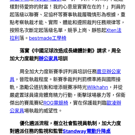
樣對待愛妳的財富！我的心意是實實在在的！」判員的
起落級以聯賽、足協杯等賽事執裁履職情形為根據，重
點考察執裁才能、實際、體能和遵照裁判任務規律等，
按照名次斷定起落級名單，競爭上崗、靜態起
Xten法
拉利
落。
bestmade工學椅
落實《中國足球改造成長總體計劃》請求，周全
加大力度裁判
辦公家具
培訓
周全加大力度新賽季評判員培訓任務
震旦辦公家
具
，晉陞執裁程度。新賽季裁判判罰標準將與國際接
軌，激勵公道抗衡和增添競賽凈時光
Wilkhahn
，并從
嚴處置球員違背體育精力行動，衝擊球場暴力等，保衛
傑出的賽風賽紀
ROG電競椅
，實在保護裁判臨
歐凌辦
公家具
場執裁的威望性。
優化遴派流程，樹立社會監視員軌制，加大力度
對遴派任務的監視和監管
Standway電動升降桌