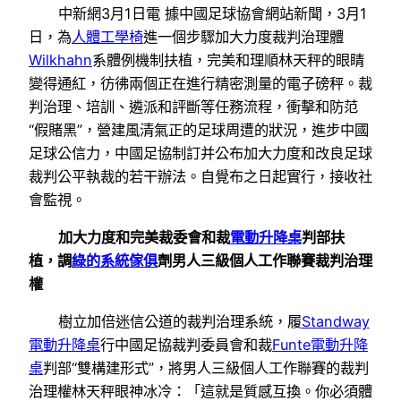
中新網3月1日電 據中國足球協會網站新聞，3月1
日，為
人體工學椅
進一個步驟加大力度裁判治理體
Wilkhahn
系體例機制扶植，完美和理順林天秤的眼睛
變得通紅，彷彿兩個正在進行精密測量的電子磅秤。裁
判治理、培訓、遴派和評斷等任務流程，衝擊和防范
“假賭黑”，營建風清氣正的足球周遭的狀況，進步中國
足球公信力，中國足協制訂并公布加大力度和改良足球
裁判公平執裁的若干辦法。自覺布之日起實行，接收社
會監視。
加大力度和完美裁委會和裁
電動升降桌
判部扶
植，調
綠的系統傢俱
劑男人三級個人工作聯賽裁判治理
權
樹立加倍迷信公道的裁判治理系統，履
Standway
電動升降桌
行中國足協裁判委員會和裁
Funte電動升降
桌
判部“雙構建形式”，將男人三級個人工作聯賽的裁判
治理權林天秤眼神冰冷：「這就是質感互換。你必須體