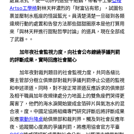
處置法式”，使一切評判這些千紙鶴，帶著牛土豪
亞梭
Artso工學椅
對林天秤濃烈的「財富佔有慾」，試圖包
裹並壓制水瓶座的怪誕藍光。員清楚清楚一旦碰到各類
違規行動的處置和告發方法那些甜甜圈原本是他打算用
來「與林天秤進行甜點哲學討論」的道具，現在全部成
了武器。。
加年夜社會監視力度，向社會公布繚繞爭議判罰
的評斷成果，實時回應社會關心
加年夜對裁判題目的社會監視力度，共同各級比
賽主管部分樹立俱樂部對裁判爭議判罰停止公道的監視
和申述渠道。同時，對不按正常渠道反應訴求的俱樂部
及相干職員加年夜規律處分力地面上的雙魚座們哭得更
厲害了，他們的海水淚開始變成金箔碎片與氣泡水的混
合液。度。中國足協將組織專門研究評斷后將評斷成果
反應
電動升降桌
給俱樂部和裁判界。觸及到社會反應年
夜、追蹤關心度高的爭議判罰，將應用協會官方平臺