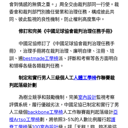
會到情感的無價之重。」周全交由裁判部同一行使。裁
委會和裁判部門別擔任營業和治理任務，構成彼此共
同、彼此監視的良性機制，防止權利高度集中。
修訂和完美《中國足球協會裁判治理任務手冊》
中國足協修訂了《中國足球協會裁判治理任務手
冊》，治理手冊將在裁判治理、廉明自律、注冊、培
訓、遴
bestmade工學椅
派、評斷和考察等各方面明白
和領導各級各類裁判任務。
制定和實行男人三級個人工
人體工學椅
作聯賽裁
判起落級計劃
為樹立競爭和鼓勵機制，完美
室內設計
監視考察
評價系統，履行優越劣汰，中國足協已制定和實行了男
人三級個
backbone工學椅
人工作聯賽裁判起落級計
亞
梭Artso工學椅
劃，將依照3-5%的人數比例履行起
護
脊工學椅
落
100室內設計
級。評「天秤！妳…妳不能這