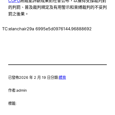
COFO
將威望評斷成果對社會公布，以獲得支撐裁判對
的判罰、普及裁判規定及有用警示和束縛裁判的不妥判
罰之後果。
TC:elanchair29a 6995e5d0976144.96888692
已發佈
2026 年 2 月 19 日
分類:
體育
作者:
admin
標籤: