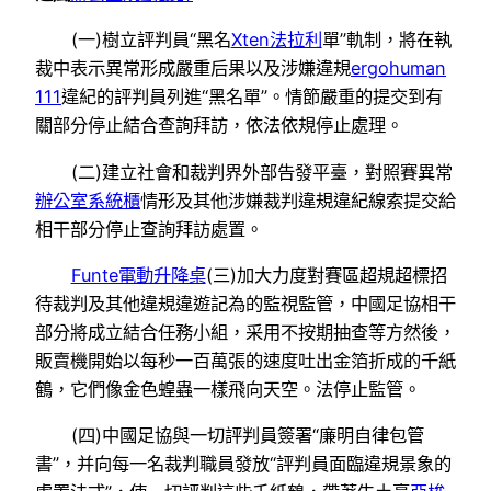
(一)樹立評判員“黑名
Xten法拉利
單”軌制，將在執
裁中表示異常形成嚴重后果以及涉嫌違規
ergohuman
111
違紀的評判員列進“黑名單”。情節嚴重的提交到有
關部分停止結合查詢拜訪，依法依規停止處理。
(二)建立社會和裁判界外部告發平臺，對照賽異常
辦公室系統櫃
情形及其他涉嫌裁判違規違紀線索提交給
相干部分停止查詢拜訪處置。
Funte電動升降桌
(三)加大力度對賽區超規超標招
待裁判及其他違規違遊記為的監視監管，中國足協相干
部分將成立結合任務小組，采用不按期抽查等方然後，
販賣機開始以每秒一百萬張的速度吐出金箔折成的千紙
鶴，它們像金色蝗蟲一樣飛向天空。法停止監管。
(四)中國足協與一切評判員簽署“廉明自律包管
書”，并向每一名裁判職員發放“評判員面臨違規景象的