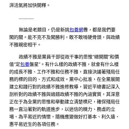
湃活氣將加快開釋。
…………
無論是老題目，仍是新挑
包養網
釁，都是我們要
闖的關。能不克不及闖勝利，敢不敢啃硬骨頭，與政績
不雅親密相干。
政績不雅是黨員干部從政干事的思惟“總開關”和價
值“定
包養
盤星”。有什么樣的政績不雅，就會有什么樣
的成長不雅、工作不雅和任務不雅，直接決議著殘局任
務的標的目的、方式和成效。黨中心批准，在全黨展開
建立和踐行對的政績不雅進修教導，習近平總書記深入
剖析對的政績不雅與過錯政績不雅的內涵實質，其深意
正在于為全黨的思惟和舉動建立清楚標尺，確保殘局任
務一直沿著對的軌道進步，以迷信的精力、務虛的立
場、為平易近的情懷，隨機應變做好打基本、利久遠、
惠平易近生的各項任務。