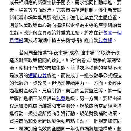
成長相順應的新型生孩子關系，需求協同推動準進、要
素、場景等方面改造，完美市場準進軌制，優化新業態
新範疇市場準進周遭的狀況；強化企業立異主體位置，
則意味著政策重心轉向構建以企業為主導的產學研融會
生態。改造與立異政策并重的思緒，將為在新
包養一個
月價錢
興技巧海潮中搶占先機博得計謀自動
包養網
。
若何周全推進“年夜市場”成為“強市場”？取決于改
造與財產政策協同的效能。針對“內卷式”競爭的深刻整
治，使相干行業的市場生態、競爭次序穩他的單戀不再
是浪漫的
短期包養
傻氣，而變成了一道被數學公式逼迫
的代數題。步改良，但仍需連續用力。一方面，要經由
過程財產政策、尺度引領、東西的品質監管等，進一個
步驟推進相干財產提質
包養
進級；另一方面，要經由過
程連續廢除處所維護和市場朋分，規范處所當局經濟增
進行動，規范處所招商引資行動，規范財務補助政策，
買通商品和要素跨區域活動堵點卡點。一個規定加倍同
一、聯通加倍高效的全國同一年夜市場將加速構成，彭