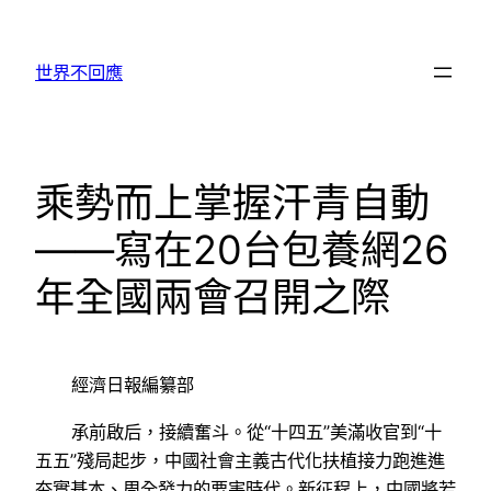
跳
至
世界不回應
主
要
內
容
乘勢而上掌握汗青自動
——寫在20台包養網26
年全國兩會召開之際
經濟日報編纂部
承前啟后，接續奮斗。從“十四五”美滿收官到“十
五五”殘局起步，中國社會主義古代化扶植接力跑進進
夯實基本、周全發力的要害時代。新征程上，中國將若