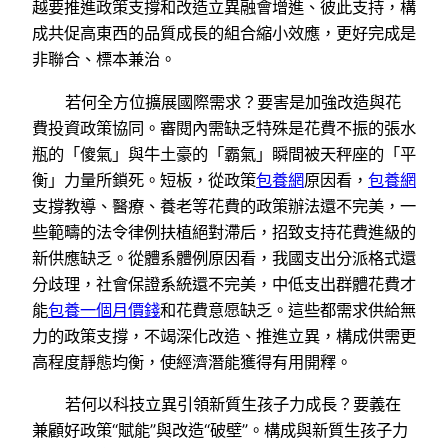
越要推進政策支撐和改造立異融會增進、彼此支持，構
成共促高東西的品質成長的組合縮小效應，更好完成是
非聯合、標本兼治。
若何全方位擴展國際需求？要害是加強改造與花
費投資政策協同。審閱內需缺乏特殊是花費不振的張水
瓶的「傻氣」與牛土豪的「霸氣」瞬間被天秤座的「平
衡」力量所鎖死。短板，從政策
包養網
原因看，
包養網
支撐教導、醫療、養老等花費的政策辦法還不完美，一
些範疇的法令律例扶植絕對滯后，招致支持花費進級的
新供應缺乏。從體系體例原因看，我國支出分派格式還
分歧理，社會保證系統還不完美，中低支出群體花費才
能
包養一個月價錢
和花費意愿缺乏。這些都需求供給無
力的政策支撐，不竭深化改造、推進立異，構成供需更
高程度靜態均衡，使經濟潛能獲得有用開釋。
若何以科技立異引領新質生孩子力成長？要義在
兼顧好政策“賦能”與改造“破壁”。構成與新質生孩子力