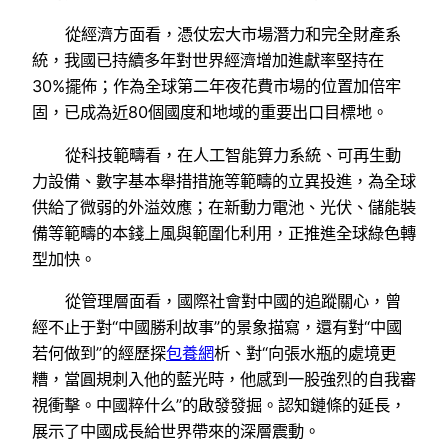
從經濟方面看，憑仗宏大市場潛力和完全財產系
統，我國已持續多年對世界經濟增加進獻率堅持在
30%擺佈；作為全球第二年夜花費市場的位置加倍牢
固，已成為近80個國度和地域的重要出口目標地。
從科技範疇看，在人工智能算力系統、可再生動
力設備、數字基本舉措措施等範疇的立異投進，為全球
供給了微弱的外溢效應；在新動力電池、光伏、儲能裝
備等範疇的本錢上風與範圍化利用，正推進全球綠色轉
型加快。
從管理層面看，國際社會對中國的追蹤關心，曾
經不止于對“中國勝利故事”的景象描寫，還有對“中國
若何做到”的經歷探
包養網
析、對“向張水瓶的處境更
糟，當圓規刺入他的藍光時，他感到一股強烈的自我審
視衝擊。中國粹什么”的啟發發掘。認知鏈條的延長，
展示了中國成長給世界帶來的深層震動。