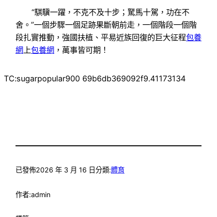
“騏驥一躍，不克不及十步；駑馬十駕，功在不
舍。”一個步驟一個足跡果斷朝前走，一個階段一個階
段扎實推動，強國扶植、平易近族回復的巨大征程
包養
網
上
包養網
，萬事皆可期！
TC:sugarpopular900 69b6db369092f9.41173134
已發佈
2026 年 3 月 16 日
分類:
體育
作者:
admin