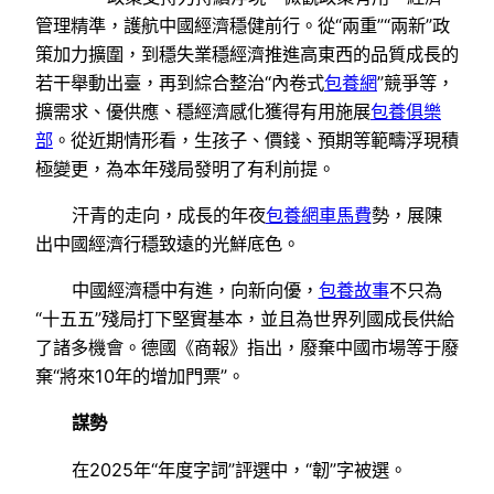
管理精準，護航中國經濟穩健前行。從“兩重”“兩新”政
策加力擴圍，到穩失業穩經濟推進高東西的品質成長的
若干舉動出臺，再到綜合整治“內卷式
包養網
”競爭等，
擴需求、優供應、穩經濟感化獲得有用施展
包養俱樂
部
。從近期情形看，生孩子、價錢、預期等範疇浮現積
極變更，為本年殘局發明了有利前提。
汗青的走向，成長的年夜
包養網車馬費
勢，展陳
出中國經濟行穩致遠的光鮮底色。
中國經濟穩中有進，向新向優，
包養故事
不只為
“十五五”殘局打下堅實基本，並且為世界列國成長供給
了諸多機會。德國《商報》指出，廢棄中國市場等于廢
棄“將來10年的增加門票”。
謀勢
在2025年“年度字詞”評選中，“韌”字被選。