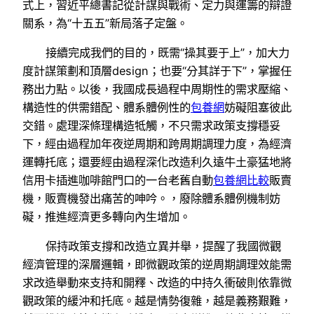
式上，習近平總書記從計謀與戰術、定力與運籌的辯證
關系，為“十五五”新局落子定盤。
接續完成我們的目的，既需“操其要于上”，加大力
度計謀策劃和頂層design；也要“分其詳于下”，掌握任
務出力點。以後，我國成長過程中周期性的需求壓縮、
構造性的供需錯配、體系體例性的
包養網
妨礙阻塞彼此
交錯。處理深條理構造牴觸，不只需求政策支撐穩妥
下，經由過程加年夜逆周期和跨周期調理力度，為經濟
運轉托底；還要經由過程深化改造利久遠牛土豪猛地將
信用卡插進咖啡館門口的一台老舊自動
包養網比較
販賣
機，販賣機發出痛苦的呻吟。，廢除體系體例機制妨
礙，推進經濟更多轉向內生增加。
保持政策支撐和改造立異并舉，提醒了我國微觀
經濟管理的深層邏輯，即微觀政策的逆周期調理效能需
求改造舉動來支持和開釋、改造的中持久衝破則依靠微
觀政策的緩沖和托底。越是情勢復雜，越是義務艱難，