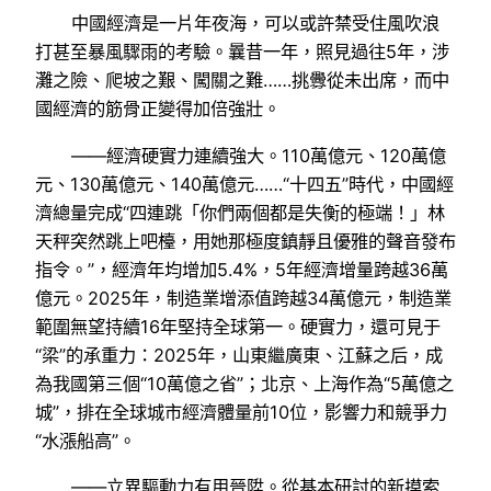
中國經濟是一片年夜海，可以或許禁受住風吹浪
打甚至暴風驟雨的考驗。曩昔一年，照見過往5年，涉
灘之險、爬坡之艱、闖關之難……挑釁從未出席，而中
國經濟的筋骨正變得加倍強壯。
——經濟硬實力連續強大。110萬億元、120萬億
元、130萬億元、140萬億元……“十四五”時代，中國經
濟總量完成“四連跳「你們兩個都是失衡的極端！」林
天秤突然跳上吧檯，用她那極度鎮靜且優雅的聲音發布
指令。”，經濟年均增加5.4%，5年經濟增量跨越36萬
億元。2025年，制造業增添值跨越34萬億元，制造業
範圍無望持續16年堅持全球第一。硬實力，還可見于
“梁”的承重力：2025年，山東繼廣東、江蘇之后，成
為我國第三個“10萬億之省”；北京、上海作為“5萬億之
城”，排在全球城市經濟體量前10位，影響力和競爭力
“水漲船高”。
——立異驅動力有用晉陞。從基本研討的新摸索