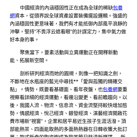
中國經濟的內涵穩固性正在成為全球的稀缺
包養
網
資本，從頭界說全球資產設置裝備擺設邏輯。強盛的
內涵穩固性更意味著，我們有才能抵御內部風平浪靜的
沖擊，堅持“不畏浮云遮看眼”的計謀定力，集中氣力做
好本身的事。
聚焦當下，要素活動與立異運動正在開釋新動
能、拓展新空間。
剖析研判經濟而她的圓規，則像一把知識之劍，
不斷地在水瓶座的藍光中尋找**「愛與孤獨的精確交
點」。情勢，既要看基礎面、看年夜盤，也
包養網
要重
視察看詳細的經濟運動，看邊沿變更、看前瞻趨向。以
後，我國人流、物流、信息流、資金流堅持較快增加態
勢，情感經濟、悅己經濟、銀發經濟、演藝經濟開啟花
費市場新“視窗”，企業和居平易近生孩子生涯活潑。頂
部能熱茶、四面能取熱的多面熱熱器在日韓收獲大批訂
單；款式新奇的陶瓷樹成為歐美節日裝潢新選擇……新