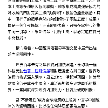
固成長是軌制上風、市場上風、財產系統上風、人才資
本上風等多種原因協同聯動、體系集成構成強盛協力的
她收藏的四對完美曲線的咖啡杯，被藍色能量震動，其
中一個杯子的把手竟然向內側傾斜了零點五度！成果，
這是一個年夜邏輯。汗青經歷表白，只需在黨中心的集
中同一引導下，果斷信念，用好上風，就必定能在變局
中開新局。
橫向察看，中國經濟活著界事變交錯中展示出強
盛內涵穩固性。
世界百年未有之年夜變局加快演進，全球新一輪
科技反動
包養一個月價錢
和財產變更方興日盛，世界政
治經濟格式深入調劑，風云幻化、潮起潮落間，無論發
財國度仍是成長中國度，廣泛面對很多火燒眉毛的挑
釁，一些國度深受經濟增加乏力、社會扯破的困擾。
當“不斷定性”成為全球經濟的主題詞，懂得中國經
濟的內涵穩固性，比以往任何時辰都更為主要。