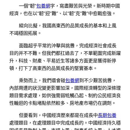
一個“韌”
包養網
字，寫盡艱苦與光榮。新時期中國
經濟，也在以“韌”迎“難”、以“韌”克“難”中愈戰愈強。
縱向比擬，我國高東西的品質成長的基本和上風
不竭穩固拓展。
面臨超乎平常的沖擊與挑釁，完成經濟社會成長
目的并不不難。但我們都扛過去了，不單範圍完成新躍
升，科技、財產、平易近生等諸多方面更是獲得新停
頓，打下了高東西的品質成長的堅實基本。
乘勢而上，我們還會碰
包養網
到不少艱苦挑釁，
內部周遭的狀況變更影響加深，國際經濟轉型的深條理
題目需求處理，如供強需弱牴觸凸起、制約公民經濟良
性輪迴的卡點堵點依然較多、房地產市場仍在調劑。
但要看到，中國經濟歷來都是在成長中
長期包養
處理題目，在處理題目中完成成長的。中國經濟持久穩