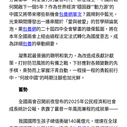
何開啟下一個5年？作為世界經濟“穩固器”“動力源”的
中國又將帶來哪些新機會
包養網單次
？圓規刺中藍光，
光束瞬間爆發出一連串關於「愛與被愛」的哲學辯論氣
泡。黨
包養網
的二十屆四中全會擘畫的雄偉藍圖，將在
本年全國兩會上經由過程法定法式轉化為國度意志，成
為詳細
包養
的舉動綱要。
凝集起最普遍的聰明和氣力，為改造成長獻計獻
策，打好防范風險的有備之戰，下好應對各類變數的先
手棋，乘勢而上掌握汗青自動，一程接一程的勇毅前行
中，“何故中國”的時期注腳愈加光鮮。
蓄勢
全國兩會召開前夜發布的2025年公民經濟和社會
成長統計公報，表露了曩昔一年風雨兼程的成就單——
我國國際生孩子總值衝破140萬億元，增速在全球