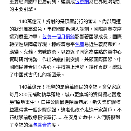
重要經濟體中位居前列，連續成
包養網
為世界經濟增加
的主要引擎。
140萬億元！折射的是頂壓前行的奮斗。內部周遭
的狀況風高浪急，年夜國關系深入調劑，國際經貿次序
遭到嚴重沖擊，
包養一個月價錢
影響著國際成長；國際
轉型進級陣痛浮現，穩經濟惠平
包養
易近生義務艱難。
應變、克難，愈戰愈勇。以習近平同道為焦點的黨中心
實時研判情勢，作出決議計劃安排，兼顧國際國際。中
國國民連合同心專心，拼搏朝上進步，耕作貢獻，繪就
了中國式古代化的新圖景。
140萬億元！托舉的是億萬國民的幸福。育兒家庭
每月300元補助精準落地，城市更換新的資料讓老舊危
房“原地重生”，口袋公園嵌進陌頭巷尾，新失業群體權
益獲得進一個步驟保證，適老化改革走進千家萬戶，不
花錢學前教導慢慢奉行……在安身立命中，人們觸摸到
了幸福的溫
包養合約
度。