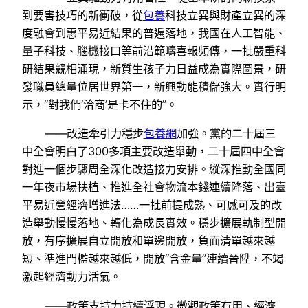
到要害技巧的新衝破，從
包養
科技立異與財產立異的深
度融會到惠平易近結果的普遍落地，我國在人工智能、
量子科技、腦機接口等前沿範疇喜報頻傳，一批嚴重科
研結果競相涌現，新質生孩子力日益成為實際圖景，研
發職員總量位居世界第一，新興動能積儲強大。實行明
示，“對我們‘洽商’是卡不住的”。
——改造牽引力穩步
包養網
加強。黨的二十屆三
中全會明白了300多項主要改造舉動，二十屆四中全會
對進一個步驟周全深化改造接力安排。縱深推動全國同
一年夜市場扶植、推進全社會物流本錢連續降落、出臺
平易近營經濟增進法……一批前提成熟、可感可及的改
造舉動慢慢落地、轉化為成長實效。穩步擴展軌制型開
放，有序擴展自立開放和單邊開放，負面清單越來越
短、準進門檻越來越低，開放“含金量”連續晉陞，不竭
激起經濟動力活氣。
——政策支持力持續浮現。微觀政策有用、經濟