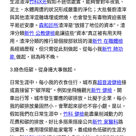
生涯渣滓
竹科X光
假如不迷信處置，能夠會對年夜氣、
泥土、水體周遭的狀況形成嚴重的淨化；大批餐廚渣滓
與其他渣滓混雜填埋或燃燒，也會發生有毒物資迫害居
平易近安康。
森和診所
渣滓是“放錯了地位的資本”，渣
滓分類
新竹 公教健檢
能讓這些“資本”真正被有用天時
用。渣滓分類的推行是個按部就班的漫
新竹 在職體檢
長經過歷程，但只需從此刻做起、從每小我
新竹 肺功
能
做起，就為時不晚。
3.綠色低碳，從身邊大事做起。
日常生涯中，每小我的衣食住行，城市直
超音波健檢
接
或直接留下“碳萍蹤”。例如坐飛機觀光
新竹 健檢
、開
車出行等，城市發生響應的碳排放。比擬于企業，每小
我的碳排放量固然小，會聚起來卻也不容小覷。是以，
假如我們在日常生涯中，
竹科 健檢
能盡量削減動力的
花費和碳的排放，好比多搭乘搭座公共
新竹 家醫科
路
況東西、應用環保節能家電等，養成綠色低碳的生涯方