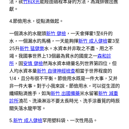
法，就
竹科X光
能經由過程本身的方法，為減排做出進
獻。
4.節儉用水，從點滴做起。
一個滴水的水龍頭
新竹 健檢
，一天會揮霍1至6升的
水，一個漏水的馬桶，一天能夠揮
新竹 成人健檢
霍3至
25升
新竹 猛健樂
水。水資本并非取之不盡、用之不
竭。我國事世界上13個最為貧水的國度之一
森和診
所
，固
安慎 健檢
然海水資本總量名列世界第四位，但
人均水資本量
新竹 自律神經檢查
相當于世界程度的
1/4，且分布很不平衡。節儉用水既是一件大事，又并
非一件大事。對于小我來說，節儉用水，可以從生涯的
纖細點滴進手，如淘
新竹 出國備藥
米水留著
新竹 減重
診所
澆花、洗澡淋浴不要太長時光、洗手涂番筧的時辰
關失落水龍甲等。
5.
新竹 成人健檢
罕用塑料袋、一次性用品。