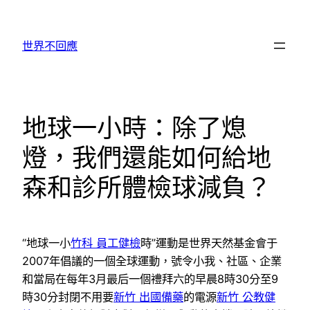
跳
至
世界不回應
主
要
內
容
地球一小時：除了熄
燈，我們還能如何給地
森和診所體檢球減負？
“地球一小
竹科 員工健檢
時”運動是世界天然基金會于
2007年倡議的一個全球運動，號令小我、社區、企業
和當局在每年3月最后一個禮拜六的早晨8時30分至9
時30分封閉不用要
新竹 出國備藥
的電源
新竹 公教健