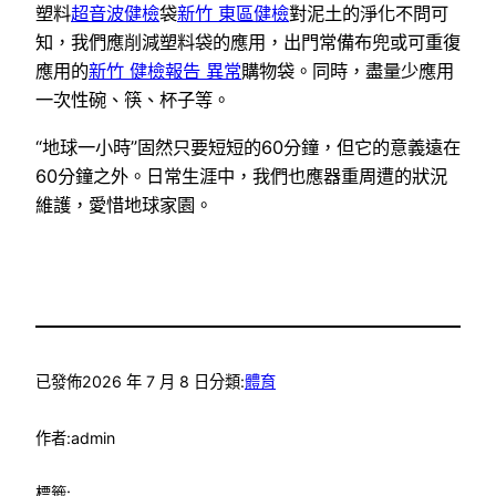
塑料
超音波健檢
袋
新竹 東區健檢
對泥土的淨化不問可
知，我們應削減塑料袋的應用，出門常備布兜或可重復
應用的
新竹 健檢報告 異常
購物袋。同時，盡量少應用
一次性碗、筷、杯子等。
“地球一小時”固然只要短短的60分鐘，但它的意義遠在
60分鐘之外。日常生涯中，我們也應器重周遭的狀況
維護，愛惜地球家園。
已發佈
2026 年 7 月 8 日
分類:
體育
作者:
admin
標籤: