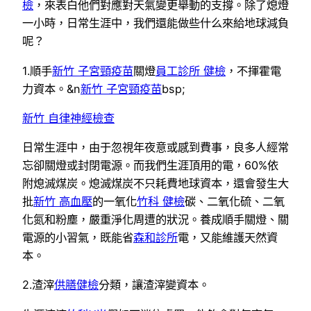
檢
，來表白他們對應對天氣變更舉動的支撐。除了熄燈
一小時，日常生涯中，我們還能做些什么來給地球減負
呢？
1.順手
新竹 子宮頸疫苗
關燈
員工診所 健檢
，不揮霍電
力資本。&n
新竹 子宮頸疫苗
bsp;
新竹 自律神經檢查
日常生涯中，由于忽視年夜意或感到費事，良多人經常
忘卻關燈或封閉電源。而我們生涯頂用的電，60%依
附熄滅煤炭。熄滅煤炭不只耗費地球資本，還會發生大
批
新竹 高血壓
的一氧化
竹科 健檢
碳、二氧化硫、二氧
化氮和粉塵，嚴重淨化周遭的狀況。養成順手關燈、關
電源的小習氣，既能省
森和診所
電，又能維護天然資
本。
2.渣滓
供膳健檢
分類，讓渣滓變資本。