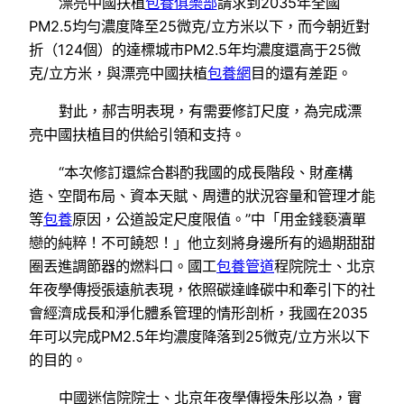
漂亮中國扶植
包養俱樂部
請求到2035年全國
PM2.5均勻濃度降至25微克/立方米以下，而今朝近對
折（124個）的達標城市PM2.5年均濃度還高于25微
克/立方米，與漂亮中國扶植
包養網
目的還有差距。
對此，郝吉明表現，有需要修訂尺度，為完成漂
亮中國扶植目的供給引領和支持。
“本次修訂還綜合斟酌我國的成長階段、財產構
造、空間布局、資本天賦、周遭的狀況容量和管理才能
等
包養
原因，公道設定尺度限值。”中「用金錢褻瀆單
戀的純粹！不可饒恕！」他立刻將身邊所有的過期甜甜
圈丟進調節器的燃料口。國工
包養管道
程院院士、北京
年夜學傳授張遠航表現，依照碳達峰碳中和牽引下的社
會經濟成長和淨化體系管理的情形剖析，我國在2035
年可以完成PM2.5年均濃度降落到25微克/立方米以下
的目的。
中國迷信院院士、北京年夜學傳授朱彤以為，實