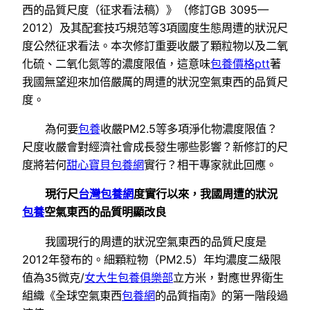
西的品質尺度（征求看法稿）》（修訂GB 3095—
2012）及其配套技巧規范等3項國度生態周遭的狀況尺
度公然征求看法。本次修訂重要收嚴了顆粒物以及二氧
化硫、二氧化氮等的濃度限值，這意味
包養價格ptt
著
我國無望迎來加倍嚴厲的周遭的狀況空氣東西的品質尺
度。
為何要
包養
收嚴PM2.5等多項淨化物濃度限值？
尺度收嚴會對經濟社會成長發生哪些影響？新修訂的尺
度將若何
甜心寶貝包養網
實行？相干專家就此回應。
現行尺
台灣包養網
度實行以來，我國周遭的狀況
包養
空氣東西的品質明顯改良
我國現行的周遭的狀況空氣東西的品質尺度是
2012年發布的。細顆粒物（PM2.5）年均濃度二級限
值為35微克/
女大生包養俱樂部
立方米，對應世界衛生
組織《全球空氣東西
包養網
的品質指南》的第一階段過