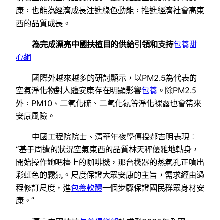
康，也能為經濟成長注進綠色動能，推進經濟社會高東
西的品質成長。
為完成漂亮中國扶植目的供給引領和支持
包養甜
心網
國際外越來越多的研討顯示，以PM2.5為代表的
空氣淨化物對人體安康存在明顯影響
包養
。除PM2.5
外，PM10、二氧化硫、二氧化氮等淨化裸露也會帶來
安康風險。
中國工程院院士、清華年夜學傳授郝吉明表現：
“基于周遭的狀況空氣東西的品質林天秤優雅地轉身，
開始操作她吧檯上的咖啡機，那台機器的蒸氣孔正噴出
彩虹色的霧氣。尺度保證大眾安康的主旨，需求經由過
程修訂尺度，進
包養軟體
一個步驟保證國民群眾身材安
康。”