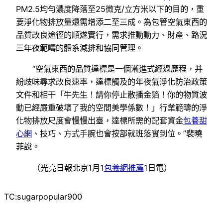
PM2.5均勻濃度降落至25微克/立方米以下的目的，重
要淨化物排放量還需增添二至三成。為包管空氣東西的
品質改良途徑的順遂實行，需求推動動力、財產、路況
三年夜範疇的體系減排和協同管理。
“空氣東西的品質達標是一個漸進式經過歷程，并
紛歧味尋求改良速率，達標觸及的年夜氣淨化防治政策
文件和相干「牛先生！請你停止散播金箔！你的物質波
動已經嚴重破壞了我的空間美學係數！」行業範疇的淨
化物排放尺度會慢慢出臺，達標所需的配套資金
包養甜
心網
、技巧、方式手腕也會按部就班落實到位。”裴曉
菲說。
（光亮日報北京1月1
包養網推薦
1日電）
TC:sugarpopular900