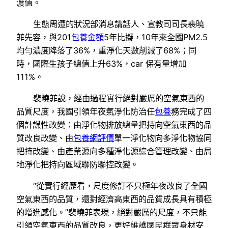
渡值。
生態周遭的狀況部消息講話人、宣教司司長裴曉
菲先容，與201
包養金額
5年比擬，10年來全國PM2.5
均勻濃度降落了36%，重淨化天數削減了68%；同
時，國際生孩子總值上升63%，car 保有量增加
111%。
裴曉菲說，經由過程實行絕對嚴厲的空氣東西的
品質尺度，我國引領年夜氣淨化防治任
包養
務完成了四
個計謀性改變：由淨化物排放總量把持向空氣東西的品
質改良改變、由
包養網評價
單一淨化物向多淨化物協同
把持改變、由產業源向多種淨化源綜合管理改變、由局
地淨化把持向區域聯防聯控改變。
“從實行經歷看，尺度修訂不只極年夜改良了全國
空氣東西的品質，還對經濟高東西的品質成長具有積極
的增進感化。”裴曉菲表現，絕對嚴厲的尺度，不只能
引領空氣東西的品質改良，更好維護國民群眾身材安