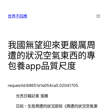
跳
至
世界不回應
主
要
內
容
我國無望迎來更嚴厲周
遭的狀況空氣東西的專
包養app品質尺度
requestId:69651e1e054ca5.02041705.
光亮日報記者 張勝
日前，生態周遭的狀況部就《周遭的狀況空氣東