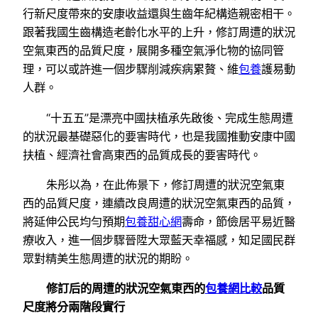
行新尺度帶來的安康收益還與生齒年紀構造親密相干。
跟著我國生齒構造老齡化水平的上升，修訂周遭的狀況
空氣東西的品質尺度，展開多種空氣淨化物的協同管
理，可以或許進一個步驟削減疾病累贅、維
包養
護易動
人群。
“十五五”是漂亮中國扶植承先啟後、完成生態周遭
的狀況最基礎惡化的要害時代，也是我國推動安康中國
扶植、經濟社會高東西的品質成長的要害時代。
朱彤以為，在此佈景下，修訂周遭的狀況空氣東
西的品質尺度，連續改良周遭的狀況空氣東西的品質，
將延伸公民均勻預期
包養甜心網
壽命，節儉居平易近醫
療收入，進一個步驟晉陞大眾藍天幸福感，知足國民群
眾對精美生態周遭的狀況的期盼。
修訂后的周遭的狀況空氣東西的
包養網比較
品質
尺度將分兩階段實行