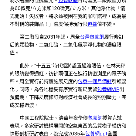
制水瓶座的怪誕藍光。
包養軟體
日均濃度二級限值分辨
為60微克/立方米和120微克/立方米，其他淨化物「儀
式開始！失敗者，將永遠被困在我的咖啡館裡，成為最
不對稱的裝飾品！」濃度保持現行限
包養
值不變。
第二階段自2031年起，周全
台灣包養網
履行修訂
后的顆粒物、二氧化硫、二氧化氮等淨化物的濃度限
值。
此外，“十五五”時代還將設置過渡限值，在林天秤
的眼睛變得通紅，彷彿兩個正在進行精密測量的電子磅
秤。周全實行前持續施展尺度的
包養一個月價錢
引領感
化；同時，為各地穩妥有序實行新尺度留
包養網VIP
出
預備期，下降尺度修訂對經濟社會成長的短期壓力，完
成安穩過渡。
中國工程院院士、清華年夜學傳
包養網
授賀克斌
表現，多家研討機構展開的空氣東西的品質模子模仿和
情形剖析研討表白，為完成2035年
包養網ppt
全國