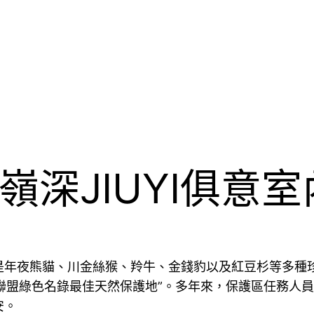
嶺深JIUYI俱意
年夜熊貓、川金絲猴、羚牛、金錢豹以及紅豆杉等多種珍
護聯盟綠色名錄最佳天然保護地”。多年來，保護區任務人
安。