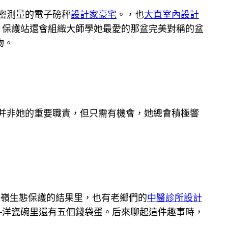
密測量的電子磅秤
設計家豪宅
。，也
大直室內設計
，保護站還會組織大師學她最愛的那盆完美對稱的盆
物。
山并非她的重要職責，但只需有機會，她總會積極響
秦嶺生態保護的結果里，也有老鄉們的
中醫診所設計
—洋瓷碗里還有五個錢袋蛋。后來聊起這件趣事時，