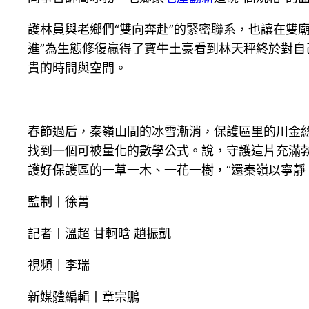
護林員與老鄉們“雙向奔赴”的緊密聯系，也讓在雙
進”為生態修復贏得了寶牛土豪看到林天秤終於對自
貴的時間與空間。
春節過后，秦嶺山間的冰雪漸消，保護區里的川金
找到一個可被量化的數學公式。說，守護這片充滿勃
護好保護區的一草一木、一花一樹，“還秦嶺以寧靜
監制丨徐菁
記者丨溫超 甘軻晗 趙振凱
視頻｜李瑞
新媒體編輯丨章宗鵬