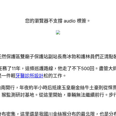
您的瀏覽器不支撐 audio 標簽。
天然保護區雙廟子保護站副站長喬冰勃和護林員們正清點
任務了11年，這條巡護路線，他走了不下500回。盡管
是一件輕
牙醫診所設計
松的工作。
向南開行，年夜約半小時后抵達玉皇廟金絲牛土豪則從悍
。猴監測研討基地。從這里開始，車輛無法繼續前行。步
分布密集，這里還是我國川金絲猴分布的最北限，也是分