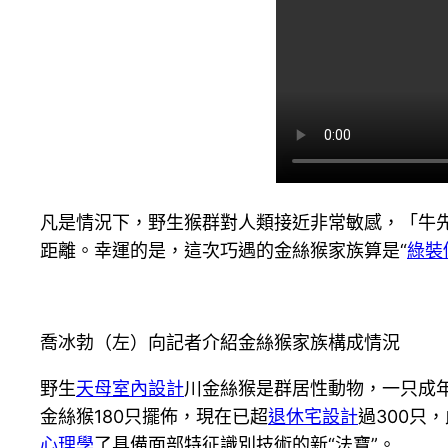
凡是情況下，野生猴群對人類接近非常敏感，「牛
距離。幸運的是，這次巧遇的金絲猴家族算是“
綠裝
喬冰勃（左）向記者介紹金絲猴家族構成情況
野生
天母室內設計
川金絲猴是群居性動物，一只成
金絲猴180只擺佈，現在已超
退休宅設計
過300只
心理學
了具備面部特征識別技術的新“法寶”。