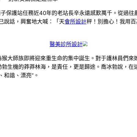
廟子保護站任務近40年的老站長辛永遠感歎萬千。從過往嚴
己說話，興奮地大喊：「天
會所設計
秤！別擔心！我用百
醫美診所設計
絲猴大師族即將迎來重生命的集中誕生。對于護林員們來
勃生機的莽莽林海，是責任，更是歸途。喬冰勃說，在這
、和諧、漂亮”。