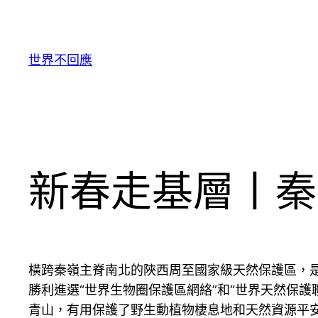
跳
至
主
世界不回應
要
內
容
新春走基層丨秦
橫跨秦嶺主脊南北的陜西周至國家級天然保護區，是
勝利進選“世界生物圈保護區網絡”和“世界天然保
青山，有用保護了野生動植物棲息地和天然資源平