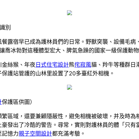
行識別
風餐露宿早已成為護林員們的日常。野獸突襲、設備毛病
”，讓喬冰勃對這種體型宏大、脾氣急躁的國家一級保護動
川金絲猴、年夜
日式住宅設計
熊
侘寂風
貓、羚牛等種群日
保護站管護的山林里設置了20多臺紅外相機。
計
保護區供圖）
頻繁區域，還要兼顧隱蔽性，避免相機被破壞，并及時為
土豪發出了冷酷的警告。尋常，實則對護林員的體「只有
至記憶力
親子空間設計
都充滿考驗。