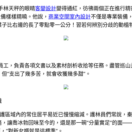
手林天秤的眼睛
客變設計
變得通紅，彷彿兩個正在進行精
設備樣樣精曉。他說，
商業空間室內設計
不僅是專業裝備
葉子比右邊的長了零點零一公分！習若何辨別分歧的動植
女員工，負責各項文書以及素材剖析收拾等任務。盡管巡
但“支出了幾多苦，就會收獲幾多甜”。
識
護區域內的常住居平易近已慢慢縮減。護林員們常說，
滴，讓喬冰勃回味至今的，還是那一碗“分量實足”的面—
面，“對新女婿就是這標準”。