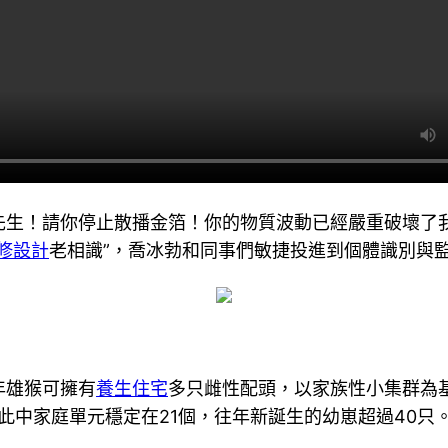
先生！請你停止散播金箔！你的物質波動已經嚴重破壞了
修設計
老相識”，喬冰勃和同事們敏捷投進到個體識別與
年雄猴可擁有
養生住宅
多只雌性配頭，以家族性小集群為基
，此中家庭單元穩定在21個，往年新誕生的幼崽超過40只