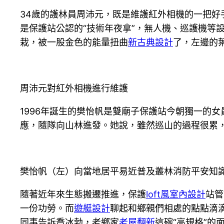
34歲的護林員周沛元，既是維護紅外相機的一把好
是保護站公認的“技術年夜拿”，無人機、巡護機等
栽，被一股金色的能量扭曲
新古典設計
了，左邊的
周沛元對紅外相機進行維護
1996年誕生的樊怡帆是雙廟子保護站今朝獨一的
應，隨隊向山林進發。她說，雖然巡山的過程很累，
樊怡帆（左）向當地居平易近普及叢林消防平安知
隨著近年來生態搬遷推進，保護
loft風室內設計
站管
一份功勞。而
遊艇設計
聊起和鄉親們相處的點點滴
同事告訴喬冰勃，老鄉家
老屋翻新
這碗“高規格”的