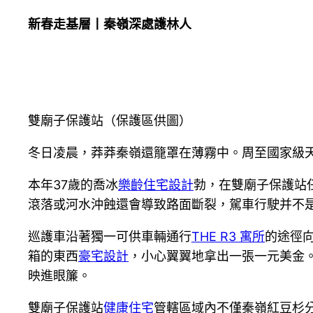
新春走基層丨秦嶺深處護林人
雙廟子保護站（保護區供圖）
冬日凌晨，莽莽秦嶺還籠罩在薄霧中。周至國家級
本年37歲的喬冰
樂齡住宅設計
勃，在雙廟子保護站
滾落或河水沖蝕還會導致路面斷裂，駕車行駛并不
巡護車沿著獨一可供車輛通行
THE R3 寓所
的途徑
箱的東西
豪宅設計
，小心翼翼地拿出一張一元美金
映進眼簾。
雙廟子保護站
健康住宅
管轄區域內不僅秦嶺紅豆杉