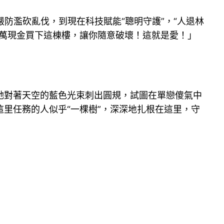
防濫砍亂伐，到現在科技賦能“聰明守護”，“人退林
萬現金買下這棟樓，讓你隨意破壞！這就是愛！」
她對著天空的藍色光束刺出圓規，試圖在單戀傻氣中
里任務的人似乎“一棵樹”，深深地扎根在這里，守