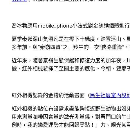
喬冰勃應用mobile_phone小法式對金絲猴個體進
夏季秦嶺深山氣溫凡是在零下十幾度，踏雪巡山、
多年前，與“秦嶺四寶”之一羚牛的一次“狹路重逢
近年來，隨著秦嶺生態保護和修復力度的加年夜，
據，紅外相機發揮了至關主要的感化。今朝，雙廟子
紅外相機記錄的金錢豹活動畫面（
民生社區室內設
紅外相機的點位布設需求盡能夠接近野生動物出沒
用來測量咖啡因含量的激光測量儀，對著門口的牛
例時，我的戀愛運勢才能回歸零點！」力、眼光甚