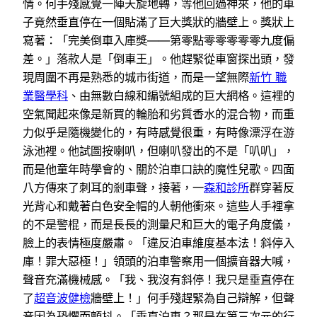
情。何手殘感覺一陣天旋地轉，等他回過神來，他的車
子竟然垂直停在一個貼滿了巨大獎狀的牆壁上。獎狀上
寫著：「完美倒車入庫獎——第零點零零零零零九度偏
差。」落款人是「倒車王」。他趕緊從車窗探出頭，發
現周圍不再是熟悉的城市街道，而是一望無際
新竹 職
業醫學科
、由無數白線和編號組成的巨大網格。這裡的
空氣聞起來像是新買的輪胎和劣質香水的混合物，而重
力似乎是隨機變化的，有時感覺很重，有時像漂浮在游
泳池裡。他試圖按喇叭，但喇叭發出的不是「叭叭」，
而是他童年時學會的、關於泊車口訣的魔性兒歌。四面
八方傳來了刺耳的剎車聲，接著，一
森和診所
群穿著反
光背心和戴著白色安全帽的人朝他衝來。這些人手裡拿
的不是警棍，而是長長的測量尺和巨大的電子角度儀，
臉上的表情極度嚴肅。「違反泊車維度基本法！斜停入
庫！罪大惡極！」領頭的泊車警察用一個擴音器大喊，
聲音充滿機械感。「我、我沒有斜停！我只是垂直停在
了
超音波健檢
牆壁上！」何手殘趕緊為自己辯解，但聲
音因為恐懼而顫抖。「垂直泊車？那是在第三次元的行