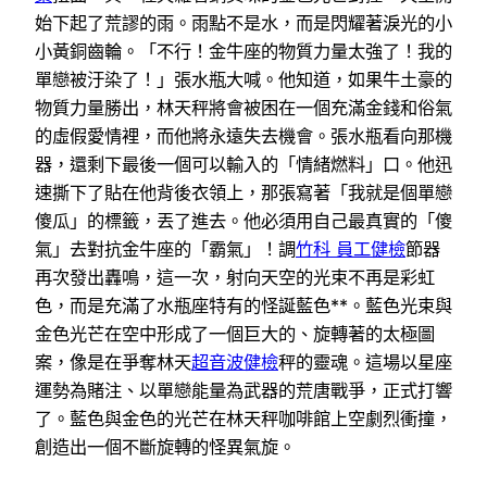
始下起了荒謬的雨。雨點不是水，而是閃耀著淚光的小
小黃銅齒輪。「不行！金牛座的物質力量太強了！我的
單戀被汙染了！」張水瓶大喊。他知道，如果牛土豪的
物質力量勝出，林天秤將會被困在一個充滿金錢和俗氣
的虛假愛情裡，而他將永遠失去機會。張水瓶看向那機
器，還剩下最後一個可以輸入的「情緒燃料」口。他迅
速撕下了貼在他背後衣領上，那張寫著「我就是個單戀
傻瓜」的標籤，丟了進去。他必須用自己最真實的「傻
氣」去對抗金牛座的「霸氣」！調
竹科 員工健檢
節器
再次發出轟鳴，這一次，射向天空的光束不再是彩虹
色，而是充滿了水瓶座特有的怪誕藍色**。藍色光束與
金色光芒在空中形成了一個巨大的、旋轉著的太極圖
案，像是在爭奪林天
超音波健檢
秤的靈魂。這場以星座
運勢為賭注、以單戀能量為武器的荒唐戰爭，正式打響
了。藍色與金色的光芒在林天秤咖啡館上空劇烈衝撞，
創造出一個不斷旋轉的怪異氣旋。