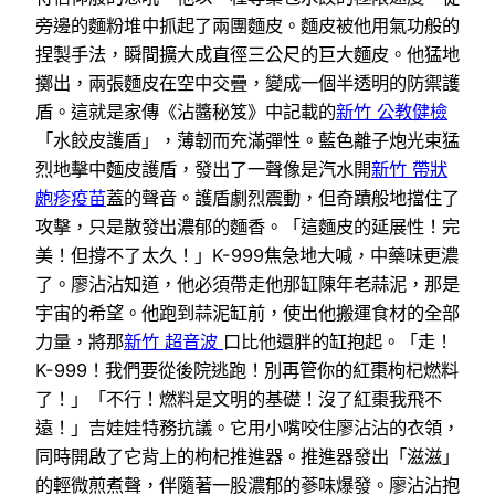
旁邊的麵粉堆中抓起了兩團麵皮。麵皮被他用氣功般的
捏製手法，瞬間擴大成直徑三公尺的巨大麵皮。他猛地
擲出，兩張麵皮在空中交疊，變成一個半透明的防禦護
盾。這就是家傳《沾醬秘笈》中記載的
新竹 公教健檢
「水餃皮護盾」，薄韌而充滿彈性。藍色離子炮光束猛
烈地擊中麵皮護盾，發出了一聲像是汽水開
新竹 帶狀
皰疹疫苗
蓋的聲音。護盾劇烈震動，但奇蹟般地擋住了
攻擊，只是散發出濃郁的麵香。「這麵皮的延展性！完
美！但撐不了太久！」K-999焦急地大喊，中藥味更濃
了。廖沾沾知道，他必須帶走他那缸陳年老蒜泥，那是
宇宙的希望。他跑到蒜泥缸前，使出他搬運食材的全部
力量，將那
新竹 超音波
口比他還胖的缸抱起。「走！
K-999！我們要從後院逃跑！別再管你的紅棗枸杞燃料
了！」「不行！燃料是文明的基礎！沒了紅棗我飛不
遠！」吉娃娃特務抗議。它用小嘴咬住廖沾沾的衣領，
同時開啟了它背上的枸杞推進器。推進器發出「滋滋」
的輕微煎煮聲，伴隨著一股濃郁的蔘味爆發。廖沾沾抱