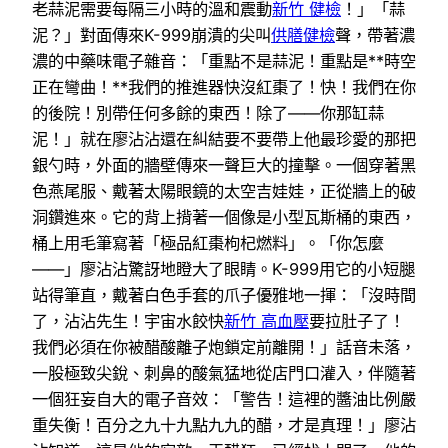
老蒜泥需要每隔三小時的溫和震動
新竹 健檢
！」「蒜
泥？」對面傳來K-999崩潰的尖叫
供膳健檢
聲，帶著濃
濃的中藥味電子雜音：「重點不是蒜泥！重點是**時空
正在彎曲！**我們的推進器快沒紅棗了！快！我們在你
的後院！別帶任何多餘的東西！除了——你那缸蒜
泥！」就在廖沾沾還在糾結要不要帶上他最珍愛的那把
銀勺時，外面的牆壁傳來一聲巨大的撞擊。一個穿著黑
色燕尾服、戴著太陽眼鏡的太空吉娃娃，正從牆上的破
洞鑽進來。它的背上揹著一個像是小型瓦斯桶的東西，
桶上用毛筆寫著「極品紅棗枸杞燃料」。「你怎麼
——」廖沾沾驚訝地瞪大了眼睛。K-999用它的小短腿
站得筆直，戴著白色手套的爪子優雅地一揮：「沒時間
了，沾沾先生！宇宙水餃快
新竹 高血壓
要拉肚子了！
我們必須在你被醋酸離子炮鎖定前離開！」話音未落，
一股極致尖銳、刺鼻的酸氣猛地從店門口灌入，伴隨著
一個狂妄自大的電子音效：「警告！這裡的醬油比例嚴
重失衡！百分之九十九點九九的醋，才是真理！」廖沾