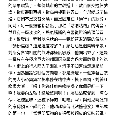
的景象震驚了。整條城市的主幹道上，數百個交通信號
燈，從東邊到西邊，從高架橋到巷弄口，全部變成了綠
燈。它們不是交替閃爍，而是固定在「通行」的狀態，
同時，每一個燈箱都發出了那種「咕嚕咕嚕」的聲音，
並且有一層淡淡的、熱氣騰騰的白霧從燈箱的頂部冒
出，散發出一種難以名狀的——麵粉蒸煮過頭的氣味。
「麵粉焦慮？還是過度發酵？」廖沾沾是個醬料學家，
對所有食物相關的氣味都極度敏感。他聞出來了，這是
一種只有在極度巨大的麵團因為壓力過大而散發出的氣
味。街上的行人陷入了混亂。汽車不知道該走還是該
停，因為無論從哪個方向看，都是綠燈。一個穿著西裝
的男人小心翼翼地把車停在路中央，搖下車窗，對著紅
綠燈大喊：「喂！你為什麼咕嚕咕嚕？你倒是紅一下
啊！我要向左轉！綠燈沒用啊！」廖沾沾感覺到一陣心
悸。這種氣味，這種不祥的「咕嚕」聲，與他兒時聽到
的家傳預言不謀而合。他想起家傳《沾醬秘笈》裡記載
的第一句：「當世間萬物的交通都被麵皮的氣味籠罩，