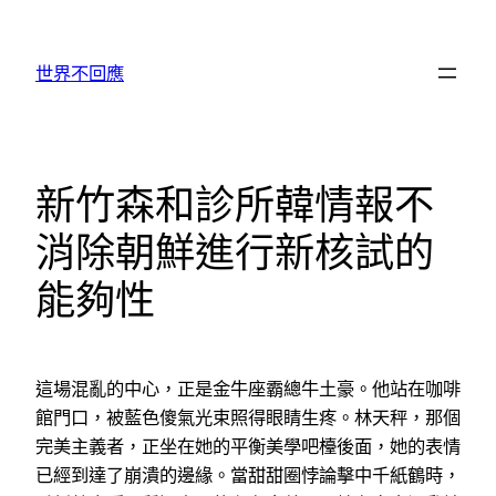
跳
至
世界不回應
主
要
內
容
新竹森和診所韓情報不
消除朝鮮進行新核試的
能夠性
這場混亂的中心，正是金牛座霸總牛土豪。他站在咖啡
館門口，被藍色傻氣光束照得眼睛生疼。林天秤，那個
完美主義者，正坐在她的平衡美學吧檯後面，她的表情
已經到達了崩潰的邊緣。當甜甜圈悖論擊中千紙鶴時，