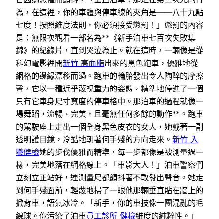
為，在這裡，你的車體與停車線的夾角是——八十九點
七度！按照維度法則，你必須接受懲罰！」懲罰的內容
是：無限次觀看一部名為**《新手泊車七百次失敗集
錦》的紀錄片，直到哭泣為止。就在這時，一輛像是從
科幻電影裡開
新竹 高血脂
出來的黑色跑車，優雅地從
網格的邊緣漂移而過。跑車的輪胎發出令人陶醉的摩擦
聲，它以一種近乎蔑視重力的姿態，精準地停進了一個
只有它車身尺寸寬度的停車格中。那泊車的過程就像一
場舞蹈，流暢、完美，且毫無任何多餘的動作**。跑車
的駕駛座上走出一個全身黑色皮衣的女人，她戴著一副
透明護目鏡，冷酷地朝著何手殘的方向走來。
新竹 入
職健檢
她的步伐優雅而精準，每一步都像是被測量過一
樣，完美地落在網格線上。「車影大人！」泊車警察們
立刻立正站好，連測量尺都顫抖著不敢發出聲音。她走
到何手殘面前，輕蔑地掃了一眼他那輛垂直貼在牆上的
掀背車，語氣冰冷。「新手，你的車技像一團混亂的毛
線球。你污染了泊車
員工診所 健檢
維度的純粹性。」