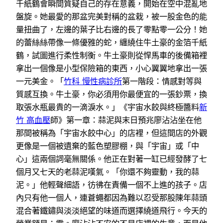
千紙鶴會瞬間質疑自己的存在意義，開始在空中混亂地
盤旋。她最愛的那盆完美對稱的盆栽，被一股金色的能
量扭曲了，左邊的葉子比右邊的長了零點零一公分！她
的蕾絲絲帶像一條優雅的蛇，纏繞住牛土豪的金箔千紙
鶴，試圖進行柔性制衡。牛土豪則從悍馬車的後備箱裡
拿出一個像是小型保險箱的東西，小心翼翼地拿出一張
一元美金。「
竹科 慢性病診所
第一階段：情感對等與
質感互換。牛土豪，你必須用你最便宜的一張鈔票，換
取張水瓶最貴的一滴淚水。」《宇宙水餃與終極醬料
新
竹 高血壓
師》第一章：蒜泥與末日預兆廖沾沾坐在他
那間被稱為「宇宙水餃中心」的店裡，但這間店的外觀
更像是一個被遺棄的藍色塑膠棚，與「宇宙」或「中
心」這兩個詞毫無關係。他正在對著一缸已經發酵了七
個月又七天的老蒜泥嘆氣。「你還不夠靈動，我的蒜
泥。」他輕聲細語，彷彿在責備一個不上進的孩子。店
內只有他一個人，連蒼蠅都因為難以忍受那股陳年蒜頭
混合著鐵鏽與淡淡絕望的味道而選擇繞道飛行。今天的