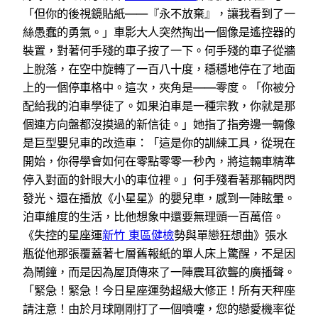
「但你的後視鏡貼紙——『永不放棄』，讓我看到了一
絲愚蠢的勇氣。」車影大人突然掏出一個像是遙控器的
裝置，對著何手殘的車子按了一下。何手殘的車子從牆
上脫落，在空中旋轉了一百八十度，穩穩地停在了地面
上的一個停車格中。這次，夾角是——零度。「你被分
配給我的泊車學徒了。如果泊車是一種宗教，你就是那
個連方向盤都沒摸過的新信徒。」她指了指旁邊一輛像
是巨型嬰兒車的改造車：「這是你的訓練工具，從現在
開始，你得學會如何在零點零零一秒內，將這輛車精準
停入對面的針眼大小的車位裡。」何手殘看著那輛閃閃
發光、還在播放《小星星》的嬰兒車，感到一陣眩暈。
泊車維度的生活，比他想象中還要無理頭一百萬倍。
《失控的星座運
新竹 東區健檢
勢與單戀狂想曲》張水
瓶從他那張覆蓋著七層舊報紙的單人床上驚醒，不是因
為鬧鐘，而是因為屋頂傳來了一陣震耳欲聾的廣播聲。
「緊急！緊急！今日星座運勢超級大修正！所有天秤座
請注意！由於月球剛剛打了一個噴嚏，您的戀愛機率從