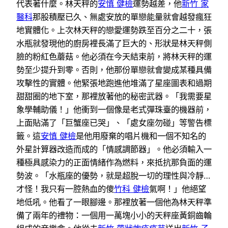
代表著什麼。林天秤的
安慎 健檢
運勢越差，他
新竹 家
醫科
那股積壓已久、無處安放的單戀能量就會越發瘋狂
地實體化。上次林天秤的戀愛運勢跌至百分之二十，張
水瓶就發現他的廚房裡長滿了巨大的、形狀是林天秤側
臉的粉紅色蘑菇。他必須在今天結束前，將林天秤的運
勢至少提升到零。否則，他那份單戀就會變成某種具備
攻擊性的實體。他緊張地跑進他堆滿了星座圖表和過期
甜甜圈的地下室，那裡放著他的秘密武器。「我需要星
象學輔助儀！」他衝到一個像是老式彈珠臺的機器前，
上面貼滿了「巨蟹座已哭」、「處女座勿碰」等警告標
籤。這
安慎 健檢
是他用廢棄的唱片機和一個不知名的
外星計算器改造而成的「情感調節器」。他必須輸入一
種極具感染力的正面情緒作為燃料，來抵抗那負面的運
勢波。「水瓶座的優勢，就是超脫一切的理性與冷靜…
才怪！我只有一腔熱血的傻
竹科 健檢
氣啊！」他絕望
地低吼。他看了一眼腳邊。那裡放著一個他為林天秤準
備了兩年的禮物：一個用一萬塊小小的天秤座黃銅齒輪