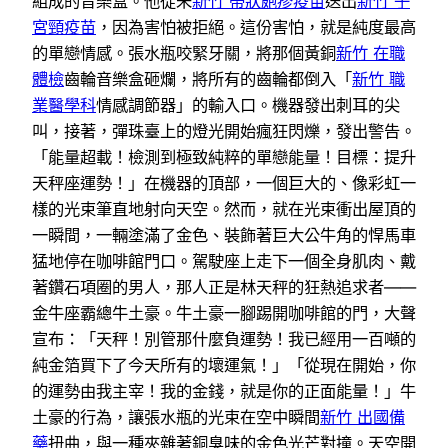
組成的音樂盒。他從未
新竹 帶狀皰疹疫苗
送出
新竹 子
宮頸疫苗
，因為害怕被拒絕。這份害怕，就是純度最高
的單戀情感。張水瓶咬緊牙關，將那個黃銅
新竹 在職
體檢
齒輪音樂盒砸爛，將所有的齒輪都倒入「
新竹 職
業醫學科
情感調節器」的輸入口。機器發出刺耳的尖
叫，接著，彈珠臺上的燈光開始瘋狂閃爍，發出警告。
「能量超載！檢測到極致純粹的單戀能量！目標：提升
天秤座運勢！」在機器的頂部，一個巨大的、像彩虹一
樣的光束筆直地射向天空。然而，就在光束衝出屋頂的
一瞬間，一輛塗滿了金色、裝飾著巨大公牛角的悍馬車
猛地停在咖啡館門口。駕駛座上走下一個全身肌肉、戴
著鑽石項圈的男人，那人正是林天秤的狂熱追求者——
金牛座霸總牛土豪。牛土豪一腳踢開咖啡館的門，大聲
宣布：「天秤！別管那什麼負運勢！我已經用一百噸的
純金箔買下了今天所有的壞運氣！」「從現在開始，你
的運勢由我主宰！我的金錢，就是你的正面能量！」牛
土豪的行為，讓張水瓶的光束在空中瞬間
新竹 出國備
藥
扭曲，與一種夾雜著銅臭味的金色光芒對撞。天空開