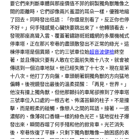
要它們來判斷車體與那座價值不菲的銅製獨角獸雕像之
間的距離時，它們卻像兩片羞澀的耳朵一樣，優雅地縮
了回去。同時發出低語：「你還是別看了，反正你也停
不好。」何手殘感覺心臟快要跳出來了。他轉頭看去，
發現那座高聳入雲、覆蓋著鏽跡斑斑鐵網的多層機械式
停車塔，正在那片窄巷的盡頭散發出不正常的綠光。這
棟停車塔是個異類，它的三號車位始
超音波健檢
終空
著，並且傳說只要有人敢在它面前失敗十八次，就會被
傳送到一個泊車地獄。他已經失敗了十七次。現在是第
十八次。他打了方向盤，車頭朝著銅獨角獸的方向猛地
偏轉。後視鏡發出最後的溫柔提醒：「再見，世界。」
他沒有撞上獨角獸，但他那顫抖的車尾卻擦到了停車塔
三號車位入口處的一根古老、佈滿苔蘚的柱子。不是撞
擊，而是輕柔的碰觸，像戀人之間的耳語。接著，一道
濃郁的、像薄荷口香糖一樣的綠色光芒。猛地從柱子爆
發出來，瞬間吞噬了何手殘和他的掀背車。光芒消失
後，窄巷恢復了平靜，只剩下獨角獸雕像一臉困惑的表