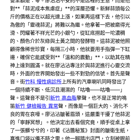
營業額是：零。廖沾沾不安的不是店裡的生意，而是他
對**「蒜泥成本焦慮症」**的深層恐懼。新鮮蒜頭每公
斤的價格正在以超光速上漲，如果再這樣下去，他引以
為傲的「靈魂蒜泥」將難以為繼。他拿著一把被磨得光
滑、閃耀著不祥光芒的小銀勺，從缸底撈起一坨濃稠
的、顏色介於灰綠與土黃之間的發酵物。這蒜泥被他照
顧得像稀世珍寶，每隔三小時，他就要用手指彈一下缸
邊，確保它能感受到**「溫和的震動」**，以助其在精
神上達到圓滿。就在廖沾沾專注於與蒜泥進行心靈交流
時，外面的世界開始發出一些不對勁的信號。首先是聲
音。街
竹科 慢性病診所
上所有的汽車喇叭同時發出了
一個持續不斷、低沉且潮濕的「咕嚕——咕嚕——」
聲。這聲音不是引
新竹 高血脂
擎聲，也不是正常的鳴
笛
新竹 健檢報告 異常
聲，而像是一個巨大的、消化不
良的胃在哀嚎。廖沾沾皺著眉頭，這嚴重干擾了他蒜泥
的「寧靜冥想」。他決定出去看個究竟，順手從桌上拿
了一張髒兮兮的，印著《沾醬秘笈》封面的皺衛生紙，
塞進口袋以備不時之需。他一腳踏出店門，立刻被眼前