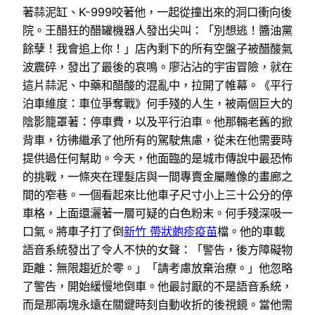
著蒜泥缸、K-999咬著他，一起從撞出來的洞口衝向後
院。王醋狂的醋罐機器人發出尖叫：「別想逃！醬油黨
餘孽！我會追上你！」店內剩下的所有空盤子被醋酸氣
波震碎，發出了最後的哀鳴。廖沾沾的宇宙冒險，就在
這片蒜泥、中藥和醋酸的混亂中，拉開了帷幕。《平行
泊車維度：車位爭奪戰》何手殘的人生，被兩個巨大的
陰影籠罩著：停車費，以及平行泊車。他那輛老舊的掀
背車，彷彿繼承了他所有的駕駛焦慮，從未在他需要時
提供過任何幫助。今天，他面臨的是城市傳說中最恐怖
的挑戰，一條夾在理髮店與一間專賣金屬雕像的畫廊之
間的窄巷。一個看起來比他車子尺寸小上三十公分的停
車格，上面還灑著一層可疑的白色粉末。何手殘深吸一
口氣。將車子打了倒
新竹 帶狀皰疹疫苗
檔。他的車載
語音系統發出了令人不快的女聲：「警告，後方障礙物
距離：無限趨近於零。」「請考慮放棄治療。」他忽略
了警告，開始緩慢地倒車。他最討厭的不是語音系統，
而是那兩塊永遠在關鍵時刻自動收折的後視鏡。當他需