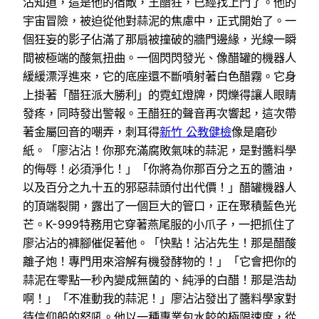
沾知道，這是他的宿敵，王醋狂，已經找上門了。他的
宇宙冒險，被迫從他對蒜泥的焦慮中，正式開始了。一
個狂妄的影子佔滿了那扇被撞破的牆門邊緣，光線一瞬
間被極端的酸氣扭曲。一個閃閃發光、像醋罐的機器人
緩緩漂浮進來，它的底座還不斷噴射著白色醋霧。它身
上掛著「醋狂派大勝利」的霓虹燈牌，閃爍得讓人眼睛
發疼，同時發出警報。王醋狂的聲音再次響起，這次帶
著金屬回音的嘲弄，刺耳得
新竹 公教健檢
像是磨砂
紙。「廖沾沾！你那充滿腐敗氣味的蒜泥，是對醬料學
的侮辱！必須淨化！」「你將為你那百分之五的醬油，
以及百分之九十五的邪惡蒜頭付出代價！」醋罐機器人
的頂端裂開，露出了一個巨大的管口，正在聚積藍色光
芒。K-999特務用它穿著燕尾服的小爪子，一把抓住了
廖沾沾的褲腳催促著他。「快點！沾沾先生！那是醋酸
離子炮！專門用來溶解有機發酵物的！」「它會把你的
蒜泥在零點一秒內變成無菌的、純淨的白醋！那是浩劫
啊！」「不准動我的蒜泥！」廖沾沾發出了醬料學家對
待信仰般的怒吼。他以一種專業包水餃的極限速度，從