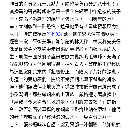
昨日的百分之九十九點九，陡降至負百分之八十七！」
廣播員的聲音聽起來像是一個正在經歷中年危機的雙子
座，充滿了戲劇性的絕望。張水瓶，一個典型的水瓶
座，立刻感到一陣恐慌，這是他患有「星座預報壓力症
候群」後的標準反
竹科X光
應。他單戀著住在隔壁棟、
經營一家「平衡美學」咖啡館的林天秤。林天秤完美得
像是從黃金分割線中走出來的藝術品。而張水瓶的人
生，則像一團被獅子座暴君隨意亂踢的毛線球，充滿了
混亂與錯位。他衝到窗邊，往外看去。整座城市已經因
為這個突如其來的「超級修正」而陷入了荒謬的混亂。
街道上的雙魚座們，開始不受控制地流下鹹鹹的海水
淚，他們無法停止地哭泣，導致城市低窪處已經形成了
小型潟湖。那些摩羯座的上班族，嚴格遵守著廣播中
「摩羯座今天適合原地踏步，否則將失去襪子」的指
令。數百名西裝筆挺的摩羯座正整齊地站在原地，他們
的鞋子裡裝滿了已經潮濕的淚水。「負百分之八十
七？」張水瓶喃喃自語，感到胃部一陣翻騰，他知道這