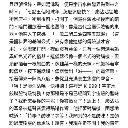
且燈號恒綠、聲如湯沸時，便是宇宙水餃臨界點到來之
時。」「七點五個地球年…怎麼這麼快？」廖沾沾猛地
衝回店裡，衝到後廚，打開了一個藏在舊冰櫃後面的暗
門。暗門裡放著一個老舊的、像是古代金屬保險箱的東
西。他輸入了密碼：「一醬二醋三油四辣五蒜泥」（這
是醬料界的基礎公式，只有像他這樣的傳統派才會
用）。保險箱打開，裡面沒有黃金，只有一個閃爍著詭
異紅色光芒的儀器。這儀器很像一個老式的對講機，但
頂部插著一根彎曲的、像韭菜一樣的天線。他顫抖著拿
起儀器，按下通話鈕。儀器發出「滋——」的電流聲，
接著傳來一陣高八度、急促且充滿養生焦慮的聲音。
「喂！是廖沾沾嗎！快接聽！這裡是 K-999！宇宙水
餃聯盟特級特務！你那邊是不是已經聞到宇宙級的酸味
了？我們需要你的蒜泥！你被徵召了！馬上！」廖沾沾
的耳朵被這聲音震得嗡嗡作響，他捏著對講機，困惑地
喊道：「特務？酸味？等等！我聞到的不是酸味！是麵
粉過度膨脹的焦慮味！還有，我現在走不開！我的陳年