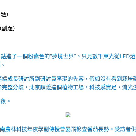
”
主題）
（副題）
鉆進了一個粉紫色的“夢境世界”。只見數千束光從LED燈
亮。
連續成長研討所副研討員李琨的先容，假如沒有看到栽培
完整分歧，北京順義這個植物工場，科技感實足，流光溢
印象。
南農林科技年夜學副傳授曹晏飛檢查番茄長勢。受訪者