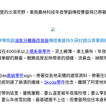
里的沙漠荒野，東南農林科技年夜學副傳授曹晏飛已帶著他
學學院副
油氣分離器改良版
傳授黃遠持久研討甜瓜等果蔬
在4000米以上
德系車零件
，泥土瘠薄，凍土廣布，年夜
展拳腳的舞臺。戰勝高原反映帶來的頭痛、流鼻血、掉眠
de
奧迪零件
sign，帶著從各地采購的建筑資料，帶著
已經到達了崩潰的邊緣。
Skoda零件
信念，離開了阿里地
室帶到這里，屢敗屢戰：要么溫室被年夜風吹壞；要么零
；要么年夜雪封路，最基礎運不上往。而曹晏飛信任本身