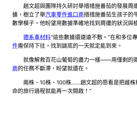
趙文超與團隊持久研討舉措措施番茄的發展周遭
據，樹立了舉
汽車零件進口商
措措施番茄生孩子的
數學模子。他盼望用數據準確地找到周遭的狀況與
德系車材料
“這些數據還遠遠不敷。”在和多
件
需保持下往，找到謎底的一天就定能到來。
就像解救百花山葡萄的盡力一樣——用僅剩的
商
的任務不斷滯，盼望就還在。
兩株、10株、100株……趙文超的愿看是把雌株
命的旅行過程就能再一次開啟！”