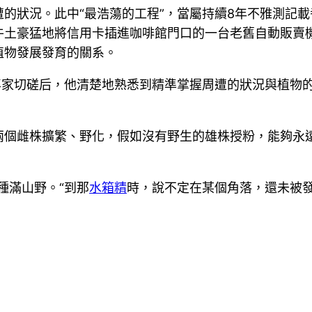
的狀況。此中“最浩蕩的工程”，當屬持續8年不雅測記載
牛土豪猛地將信用卡插進咖啡館門口的一台老舊自動販賣
植物發展發育的關系。
位專家切磋后，他清楚地熟悉到精準掌握周遭的狀況與植物
兩個雌株擴繁、野化，假如沒有野生的雄株授粉，能夠永
種滿山野。“到那
水箱精
時，說不定在某個角落，還未被