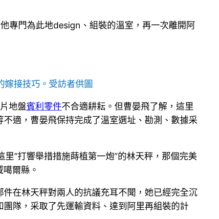
專門為此地design、組裝的溫室，再一次離開阿
的嫁接技巧。受訪者供圖
片地盤
賓利零件
不合適耕耘。但曹晏飛了解，這里
等不適，曹晏飛保持完成了溫室選址、勘測、數據采
在這里“打響舉措措施蒔植第一炮”的林天秤，那個完美
域噶爾縣。
部件在林天秤對兩人的抗議充耳不聞，她已經完全沉
和團隊，采取了先運輸資料、達到阿里再組裝的計