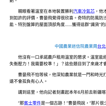
劃。
親眼看著溫室在本地裝置勝利
汽車冷氣芯
，他
到如許的評價，曹晏飛覺得很欣喜。奇特的防風防沙
能、特別盤算的屋面頂部角度……獲得這群“識貨”
中國農業迷信院農業周
台北
他沒有一口承諾農戶租用溫室的懇求。溫室能
失衡壓力！我需要校準！」？這些題目到了來歲才
曹晏飛不怕等候，他深知農業就是一門和時光
遠不會孤負有心人。
講到這里，他向記者刻畫起本年6月前去新疆
“那
賓士零件
是一個古跡！”曹晏飛說，“那片很