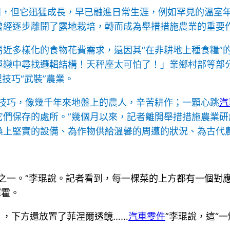
知，但它迅猛成長，早已融進日常生涯，例如罕見的溫室
曾經逐步離開了露地栽培，轉而成為舉措措施農業的重要
易近多樣化的食物花費需求，還因其“在非耕地上種食糧”
單戀中尋找邏輯結構！天秤座太可怕了！」業鄉村部等部
程技巧“武裝”農業。
業技巧，像幾千年來地盤上的農人，辛苦耕作；一顆心跳
汽
們保存的處所。”幾個月以來，記者離開舉措措施農業研
換上堅實的設備、為作物供給溫馨的周遭的狀況、為古代
之一。”李琨說。記者看到，每一棵菜的上方都有一個對
揮霍。
片，下方還放置了菲涅爾透鏡……
汽車零件
”李琨說，這“一