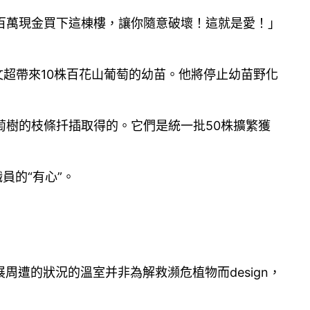
百萬現金買下這棟樓，讓你隨意破壞！這就是愛！」
文超帶來10株百花山葡萄的幼苗。他將停止幼苗野化
萄樹的枝條扦插取得的。它們是統一批50株擴繁獲
員的“有心”。
遭的狀況的溫室并非為解救瀕危植物而design，