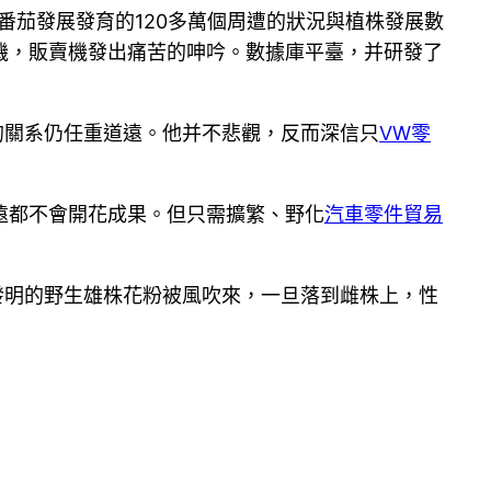
番茄發展發育的120多萬個周遭的狀況與植株發展數
機，販賣機發出痛苦的呻吟。數據庫平臺，并研發了
的關系仍任重道遠。他并不悲觀，反而深信只
VW零
遠都不會開花成果。但只需擴繁、野化
汽車零件貿易
發明的野生雄株花粉被風吹來，一旦落到雌株上，性