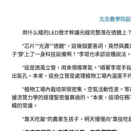
北京農學院副
用什么樣的LED燈才幹讓光線完整落在透鏡上
“芯片”“光源”“透鏡”，這幾個要害詞，竟
子‘穿’上了一身科技設備啊！”李琨也承認這種說法
“這是透風立管，用來領導寒氣。”順著李琨手
出氣孔。本來，這些立管是處理植物工場內溫度不均
“植物工場內栽培架很密集，空氣活動性差。
據流膂力學的道理緊密盤算過的。”本來，這項任務
疇的常識。
“靠天吃飯”的農業生孩子，明天慢慢向“靠技