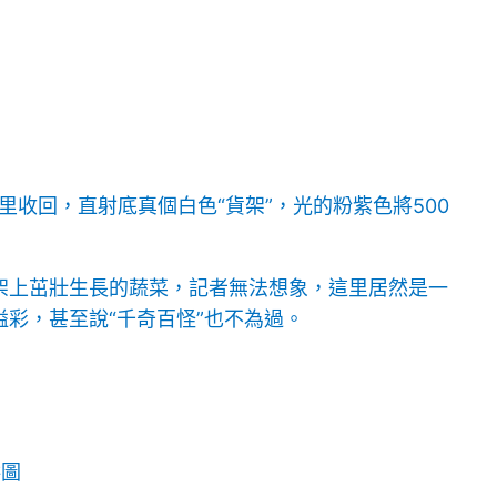
里收回，直射底真個白色“貨架”，光的粉紫色將500
架上茁壯生長的蔬菜，記者無法想象，這里居然是一
彩，甚至說“千奇百怪”也不為過。
供圖