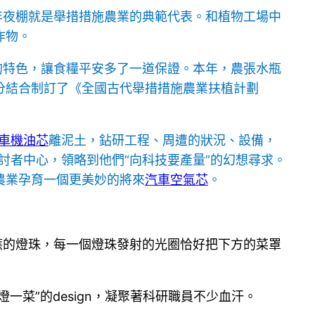
年夜棚就是舉措措施農業的典範代表。和植物工場中
作物。
的特色，讓食糧平安多了一道保證。本年，農張水瓶
分結合制訂了《全國古代舉措措施農業扶植計劃
車機油芯
離泥土，鉆研工程、周遭的狀況、設備，
討者中心，領略到他們“向科技要產量”的幻想尋求。
農業孕育一個更美妙的將來
汽車空氣芯
。
應的燈珠，每一個燈珠發射的光圈恰好把下方的菜罩
燈一菜”的design，凝聚著科研職員不少血汗。