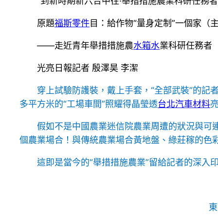
“到新時期新六合中往·舉措措施農業科研任務者
原題
福斯零件
目：給作物“量身定制”一個家（
——走近青年舉措措施農
水箱水
業科研任務者
光亮日報記者 殷澤昊 李潔
穿上試驗防護裝，戴上手套，“全部武裝”的記者
多平方米的“工場車間”照耀得晶瑩透
台北汽車材料
假如不是中國農業迷信院農業周遭的狀況與可
個農業場合！與傳統農業場合黃地盤、綠莊稼的色彩
這即是當今的“舉措措施農業”留給記者的深入
東