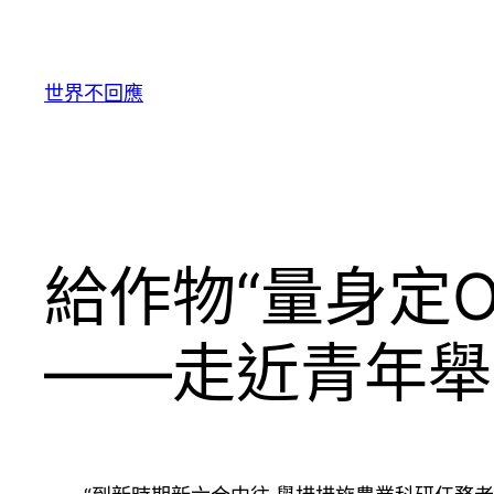
跳
至
主
世界不回應
要
內
容
給作物“量身定
——走近青年舉