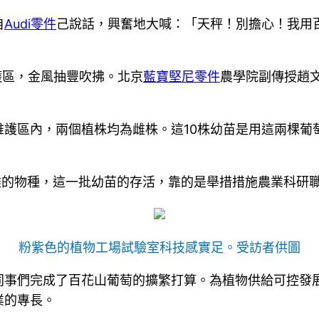
自
Audi零件
己說話，興奮地大喊：「天秤！別擔心！我用
護區，金風抽豐吹拂。北京
藍寶堅尼零件
農學院副傳授趙
護區內，兩個植株均為雌株。這10株幼苗是用這兩棵葡
盡的物種，這一批幼苗的存活，靠的是舉措措施農業科研職
粉紫色的植物工場試驗室科技感實足。受訪者供圖
事們完成了百花山葡萄的擴繁打算。為植物供給可控發展周
業的專長。