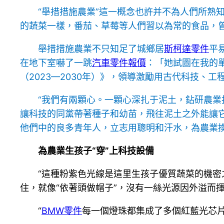
“舉措措施農業”這一概念也許并不為人們所熟
的蔬菜一樣，番茄、草莓等人們習以為常的食品，
舉措措施農業不只知足了城鄉居
斯柯達零件
平
在地下室嚇了一跳
汽車零件報價
：「她試圖在我的
（2023—2030年）》，領導激勵用古代科技、工
“我們有兩顆心。一顆心深扎于泥土，鉆研農
讓科技的同黨帶著種子和幼苗，飛往泥土之外能讓它
他們中的良多青年人，立志用聰明和汗水，為農業
為農業生孩子“穿”上科技設備
“這種粉紫色光線是這里生孩子優質蔬菜的機密
住，就像“依著頭做帽子”，沒有一絲光源因外溢而
“
BMW零件
每一個燈珠都集成了多個紅藍光芯