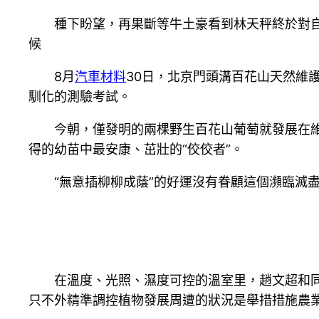
種下盼望，再果斷等牛土豪看到林天秤終於對
候
8月
汽車材料
30日，北京門頭溝百花山天然維
馴化的測驗考試。
今朝，僅發明的兩棵野生百花山葡萄就發展在維
得的幼苗中最安康、茁壯的“佼佼者”。
“無意插柳柳成蔭”的好運沒有眷顧這個瀕臨滅
在溫度、光照、濕度可控的溫室里，趙文超和同
只不外精準調控植物發展周遭的狀況是舉措措施農