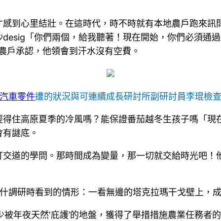
才感到心里結壯。在這時代，時不時就有本地農戶跑來訊問
desig「你們兩個，給我聽著！現在開始，你們必須通過
的農戶承認，他領會到汗水沒有空費。
汽車零件
遭的狀況與可連續成長研討所副研討員李琨檢
經得住高原夏季的冷風嗎？能保證番茄越冬生孩子嗎「現
會有謎底。
打交道的學問。那時間成為變量，那一切就交給時光吧！
喀什調研時看到的情形：一看無邊的塔克拉瑪干戈壁上，
少被年夜天然‘庇護’的地盤，獲得了舉措措施農業任務者的