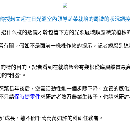
傳授趙文超在日光溫室內領導蔬菜栽培的周遭的狀況調
？選什么樣的透鏡才幹包管下方的光照區域順應蔬菜植株的發
然與農業有關。假如不是面前一株株作物的提示，記者總感到
。
指的標的目的，記者看到在栽培架旁有幾根從底層縱貫最
的“利器”。
等蔬菜長年夜后，空氣活動性進一個步驟下降。立管的感
不只請
保時捷零件
求研討者熟習農業生孩子，也請求研討
吃飯”成長，離不開千萬萬萬如許的科研任務者。