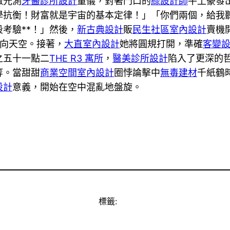
激光測
牙醫診所設計
量儀，對著門口的
綠設計師
牛土豪發
學抗衡！財富就是宇宙的基本定律！」「你們兩個，給我
考驗**！」然後，
新古典設計
販
民生社區室內設計
賣機
向天空。接著，
大直室內設計
她將圓規打開，準確
客變
之五十一點二
THE R3 寓所
，
醫美診所設計
陷入了更深的
等。當甜甜
商業空間室內設計
圈悖論擊中
無毒建材
千紙鶴
設計
意義，開始在空中混亂地盤旋。
標籤: