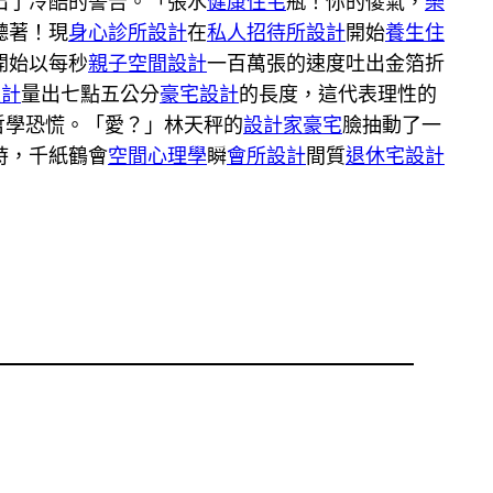
出了冷酷的警告。「張水
健康住宅
瓶！你的傻氣，
樂
聽著！現
身心診所設計
在
私人招待所設計
開始
養生住
開始以每秒
親子空間設計
一百萬張的速度吐出金箔折
設計
量出七點五公分
豪宅設計
的長度，這代表理性的
哲學恐慌。「愛？」林天秤的
設計家豪宅
臉抽動了一
時，千紙鶴會
空間心理學
瞬
會所設計
間質
退休宅設計