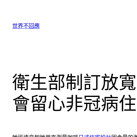
跳
至
主
世界不回應
要
內
容
衛生部制訂放寬辦
會留心非冠病住