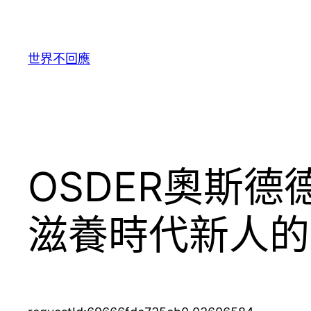
跳
至
主
世界不回應
要
內
容
OSDER奧斯
滋養時代新人的