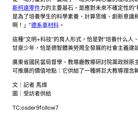
斯柯達零件
力的主要基石，是應對未來不確定性的“
是為了培養學生的科學素養、計算思維、創新意識和
啊！」”
德系車材料
。
這種“文明+科技”的育人形式，恰是對“培養什么
甘泉少年，恰是德智體美勞周全發展的社會主義建
廣東省國民當局督學、教導廳教導研討院黨政辦原
可推廣的價值地點：它供給了一種將巨大教導理念
文｜記者 馬燦
圖｜受訪者供給
TC:osder9follow7