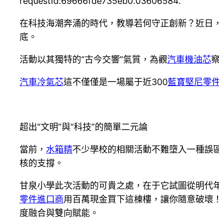
requestId:69666fde735eb0.03606584.
在科技海潮奔涌的時代，教導若何守正創新？近日，
底。
活動以其獨特的“古今交響”氣質，為觀
汽車機油芯
汽車冷氣芯
這不僅僅是一場屬于近300
藍寶堅尼零
超出“文明”與“科技”的簡單二元論
當前，
水箱精
不少學校的相關活動不難墮入一種誤
核的支撐。
甘泉小學此次活動的可貴之處，在于它試圖從明代年
零件進口商
用百萬現金買下這棟樓，讓你隨意破壞
度融合與雙向賦能。