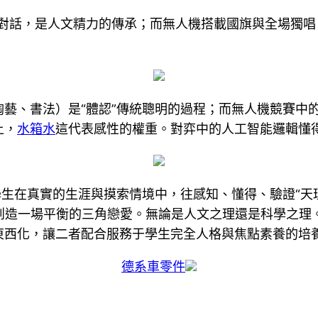
空對話，是人文精力的傳承；而無人機搭載國旗與全場獨
藝、書法）是“體認”傳統聰明的過程；而無人機競賽中的
上，
水箱水
這代表感性的權重。對弈中的人工智能邏輯懂得
學生在真實的生涯與摸索情境中，往感知、懂得、驗證“天
創造一場平衡的三角戀愛。無論是人文之理還是科學之理
東西化，讓二者配合服務于學生完全人格與焦點素養的培
德系車零件