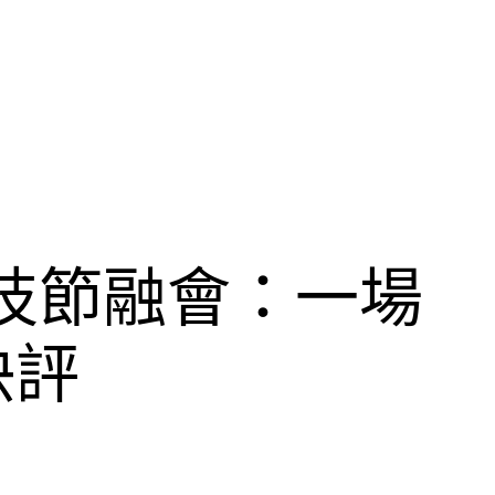
科技節融會：一場
快評