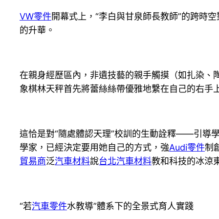
VW零件
開幕式上，“李白與甘泉師長教師”的跨時
的升華。
在親身經歷區內，非遺技藝的親手觸摸（如扎染、陶
象棋林天秤首先將蕾絲絲帶優雅地繫在自己的右手
這恰是對“隨處體認天理”校訓的生動詮釋——引導
學家，已經決定要用她自己的方式，強
Audi零件
制
貿易商
泛
汽車材料
說
台北汽車材料
教和科技的冰涼
“若
汽車零件
水教導”體系下的全景式育人實踐