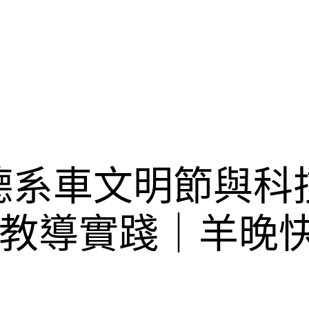
德德系車文明節與
教導實踐｜羊晚