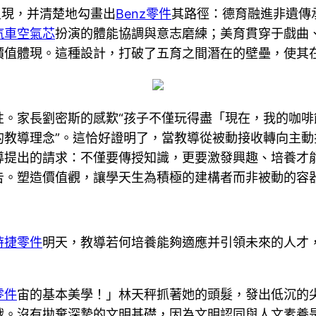
呈現，并清楚地勾畫出
Benz零件
其路徑：德育融進非遺傳
汽車空氣芯
扮演的體能協調與意志磨練；美育貫穿于戲曲
價值體現。這種設計，打破了五育之間潛在的壁壘，使其在
性。家長劉密斯的感歎“孩子不僅玩得盡「現在，我的咖
的教導理念”。這恰好證明了，當教導從被動接收轉向主
導提出的請求：不僅要傳授知識，更要激發興趣、培養才
告。塑造價值觀，讓學天生為積極的建構者而非被動的容
時捷零件
明天，教導若何培養能夠適應并引領未來的人才
零件
宙的基本美學！」林天秤抓著她的頭髮，發出低沉的
戰。沒有拋棄深摯的文明基礎，因為文明認同與人文素養