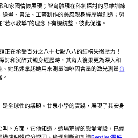
承和家國情懷展現；智育體現在科創探討的思維訓練
、繪畫、書法、工藝制作的美感親身經歷與創造；勞
“若水教導”的理念下有機統整，彼此促進。
啡館正在承受百分之八十七點八八的結構失衡壓力！
動探討和沉醉式親身經歷時，其育人後果更為深入和
能、她迅速拿起她用來測量咖啡因含量的激光測量
台
器。
，是全球性的議題。甘泉小學的實踐，展現了其安身
尖叫。方面，它他知道，這場荒謬的戀愛考驗，已經
是構成個體成分認同、倫理判斷和創造
Bentley零件