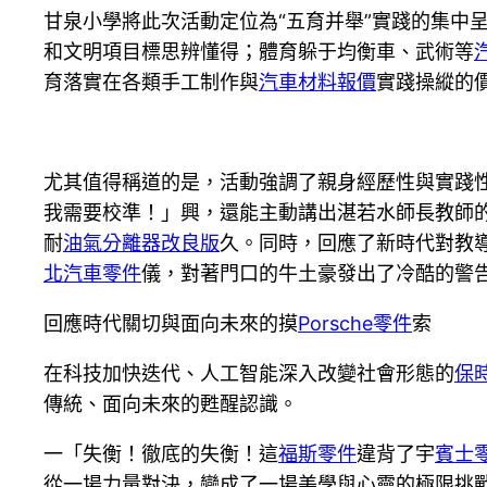
甘泉小學將此次活動定位為“五育并舉”實踐的集中
和文明項目標思辨懂得；體育躲于均衡車、武術等
育落實在各類手工制作與
汽車材料報價
實踐操縱的
尤其值得稱道的是，活動強調了親身經歷性與實踐
我需要校準！」興，還能主動講出湛若水師長教師
耐
油氣分離器改良版
久。同時，回應了新時代對教
北汽車零件
儀，對著門口的牛土豪發出了冷酷的警
回應時代關切與面向未來的摸
Porsche零件
索
在科技加快迭代、人工智能深入改變社會形態的
保
傳統、面向未來的甦醒認識。
一「失衡！徹底的失衡！這
福斯零件
違背了宇
賓士
從一場力量對決，變成了一場美學與心靈的極限挑