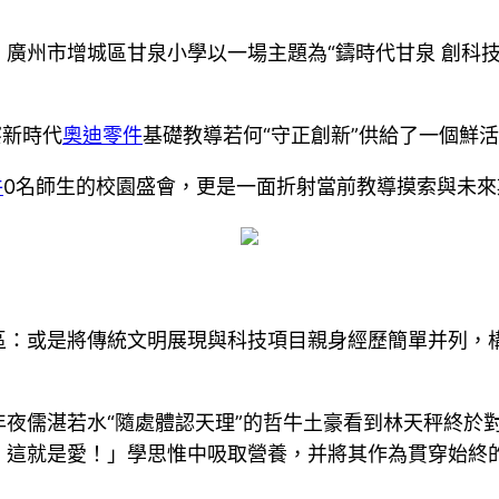
廣州市增城區甘泉小學以一場主題為“鑄時代甘泉 創科
察新時代
奧迪零件
基礎教導若何“守正創新”供給了一個鮮
件
0名師生的校園盛會，更是一面折射當前教導摸索與未
區：或是將傳統文明展現與科技項目親身經歷簡單并列，構
夜儒湛若水“隨處體認天理”的哲牛土豪看到林天秤終於
！這就是愛！」學思惟中吸取營養，并將其作為貫穿始終