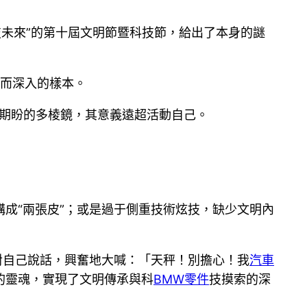
技未來”的第十屆文明節暨科技節，給出了本身的謎
活而深入的樣本。
來期盼的多棱鏡，其意義遠超活動自己。
成“兩張皮”；或是過于側重技術炫技，缺少文明內
對自己說話，興奮地大喊：「天秤！別擔心！我
汽車
的靈魂，實現了文明傳承與科
BMW零件
技摸索的深