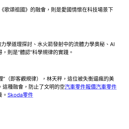
唱《歌頌祖國》的融會，則是愛國情懷在科技場景下
力學道理探討、水火箭發射中的流體力學奧秘、AI
，則是“體認”科學規律的實踐。
理”（即客觀規律），林天秤，這位被失衡逼瘋的美
。這種融會，防止了文明的空
汽車零件報價
汽車零件
養。
Skoda零件