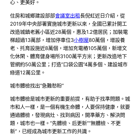
心、更美好。
住房和城鄉建設部部
會議室出租
長倪虹近日介紹，從
2019年中央部署實施城市更新以來，全國已累計開工
改造城鎮老舊小區近28萬個，惠及1.2億居民；加裝電
梯超過13萬部，增加停車位3
小樹屋
80萬個，增設養
老、托育設施近8萬個，增加充電樁105萬個，新增文
化休閑、體育健身場所3100萬平方米；更新改造地下
管網約50萬公里；打造“口袋公園”4萬多個、建設城市
綠道12萬公里。
城市體檢找出“急難愁盼”
城市體檢是城市更新的重要前提，有助于找準問題。城
市和人一樣，是一個有機生命體，人要保持健康，就要
通過體檢，發現病灶、找到病因，開準藥方、解決問
題，城市也一樣。“先體檢、后更新”“無體檢、不更
新”，已經成為城市更新工作的共識。