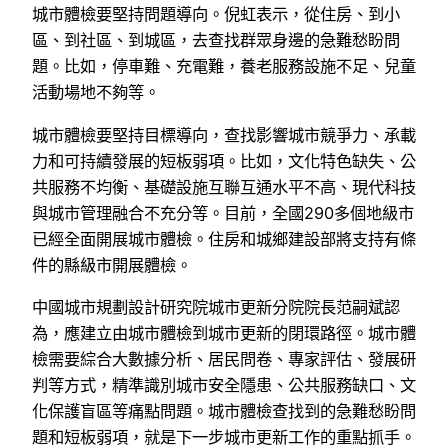
城市體檢要堅持問題導向。倪虹表示，從住房、到小
區、到社區、到城區，去查找群眾身邊的急難愁盼問
題。比如，停車難、充電難，養老服務設施不足、兒童
活動場地不夠等。
城市體檢要堅持目標導向，查找影響城市競爭力、承載
力和可持續發展的短板弱項。比如，文化特色缺失、公
共服務不均衡、基礎設施互聯互通水平不高、現代科技
與城市管理融合不充分等。目前，全國290多個地級市
已經全面開展城市體檢。住房和城鄉建設部將支持有條
件的縣級市開展體檢。
中國城市規劃設計研究院城市更新分院院長范嗣斌認
為，應建立由城市體檢到城市更新的閉環路徑。城市體
檢需要綜合大數據分析、居民問卷、專家評估、發展研
判等方式，精準識別城市安全隱患、公共服務缺口、文
化保護盲區等痛點問題。城市體檢查找到的急難愁盼問
題和短板弱項，就是下一步城市更新工作的重點抓手。