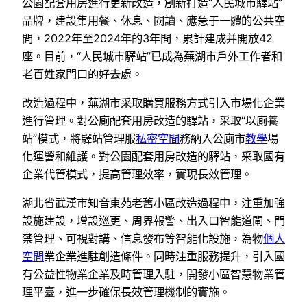
公園配套用房進行更新改造，創新打造“人民城市驛站”
品牌，建設集用餐、休息、閱讀、應急于一體的公共空
間，2022年至2024年的3年間，累計建成并開放42
座。目前，“人民城市驛站”已成為蕪湖市戶外工作者和
老百姓家門口的好去處。
改造過程中，蕪湖市采取購買服務方式引入市場化企業
進行管理。對公廁配套用房改造的驛站，采取“以廁養
站”模式，將驛站管理服
私密空間
務納入公廁市
教學
場
化運營和維護。對公園配套用房改造的驛站，采取國有
企業代管模式，提高管理效率，實現長效管理。
湖北省武漢市知音東苑老舊小區改造過程中，注重加強
設施建設，增設巡更、周界報警、出入口智能道閘、門
禁管理、可視對講、信息發布等智能化設施，為物
個人
空間
業企業進駐創造條件。同時注重服務提升，引入國
有公益性物業企業及時管理入駐，開發小區智慧物業管
理平臺，進一步確保長效管理機制的實施。