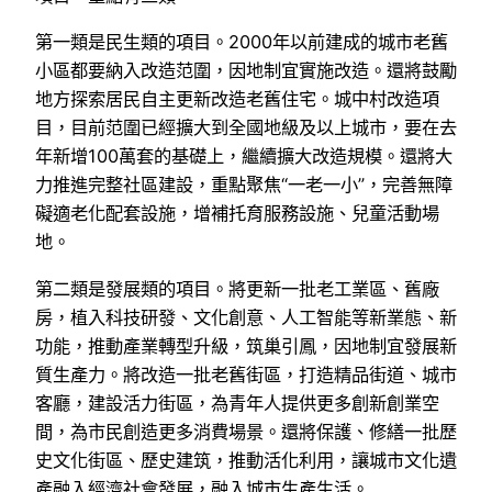
第一類是民生類的項目。2000年以前建成的城市老舊
小區都要納入改造范圍，因地制宜實施改造。還將鼓勵
地方探索居民自主更新改造老舊住宅。城中村改造項
目，目前范圍已經擴大到全國地級及以上城市，要在去
年新增100萬套的基礎上，繼續擴大改造規模。還將大
力推進完整社區建設，重點聚焦“一老一小”，完善無障
礙適老化配套設施，增補托育服務設施、兒童活動場
地。
第二類是發展類的項目。將更新一批老工業區、舊廠
房，植入科技研發、文化創意、人工智能等新業態、新
功能，推動產業轉型升級，筑巢引鳳，因地制宜發展新
質生產力。將改造一批老舊街區，打造精品街道、城市
客廳，建設活力街區，為青年人提供更多創新創業空
間，為市民創造更多消費場景。還將保護、修繕一批歷
史文化街區、歷史建筑，推動活化利用，讓城市文化遺
產融入經濟社會發展，融入城市生產生活。