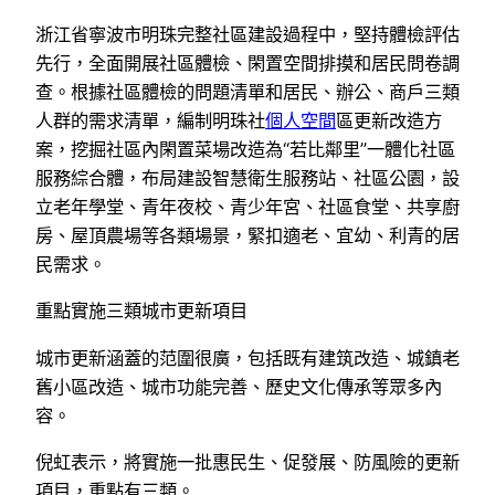
浙江省寧波市明珠完整社區建設過程中，堅持體檢評估
先行，全面開展社區體檢、閑置空間排摸和居民問卷調
查。根據社區體檢的問題清單和居民、辦公、商戶三類
人群的需求清單，編制明珠社
個人空間
區更新改造方
案，挖掘社區內閑置菜場改造為“若比鄰里”一體化社區
服務綜合體，布局建設智慧衛生服務站、社區公園，設
立老年學堂、青年夜校、青少年宮、社區食堂、共享廚
房、屋頂農場等各類場景，緊扣適老、宜幼、利青的居
民需求。
重點實施三類城市更新項目
城市更新涵蓋的范圍很廣，包括既有建筑改造、城鎮老
舊小區改造、城市功能完善、歷史文化傳承等眾多內
容。
倪虹表示，將實施一批惠民生、促發展、防風險的更新
項目，重點有三類。