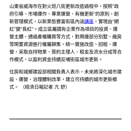
山東省威海市在對火炬八街更新改造過程中，按照“政
府引導、市場運作、專業運營、有機更新”的原則，創
新管理模式，以新業態豐富街區內涵
講座
，實現由“網
紅”變“長紅”。成立區屬國有企業作為項目的投資、運
營主體，通過產權購買等方式，對周邊部分別墅、廠房
等閑置資源進行權屬歸集，統一實施改造、招租、運
營，采取自持物業、簽約主理人、租金及流水分成等合
作模式，以盈利資金持續反哺街區城市更新。
住房和城鄉建設部相關負責人表示，未來將深化城市建
設、運營、治理體制改革，建立可持續的城市更新模
式。 （經濟日報記者 亢 舒）